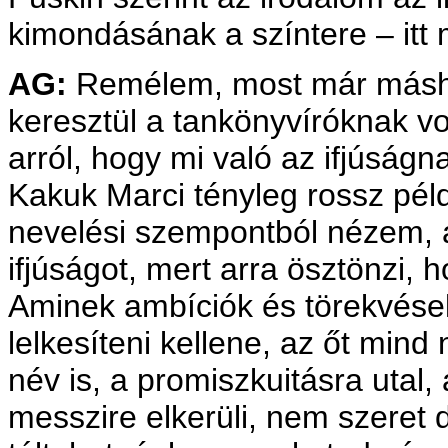
kimondásának a színtere – itt 
AG:
Remélem, most már másho
keresztül a tankönyvíróknak vo
arról, hogy mi való az ifjúság
Kakuk Marci tényleg rossz péld
nevelési szempontból nézem, a
ifjúságot, mert arra ösztönzi,
Aminek ambíciók és törekvések 
lelkesíteni kellene, az őt mind
név is, a promiszkuitásra utal, 
messzire elkerüli, nem szeret 