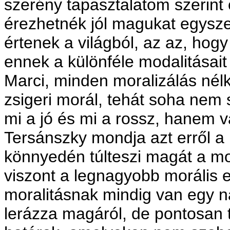
szerény tapasztalatom szerint 
érezhetnék jól magukat egysz
értenek a világból, az az, hog
ennek a különféle modalitásai
Marci, minden moralizálás nélk
zsigeri morál, tehát soha nem
mi a jó és mi a rossz, hanem 
Tersánszky mondja azt erről a 
könnyedén túlteszi magát a mo
viszont a legnagyobb morális 
moralitásnak mindig van egy 
lerázza magáról, de pontosan t