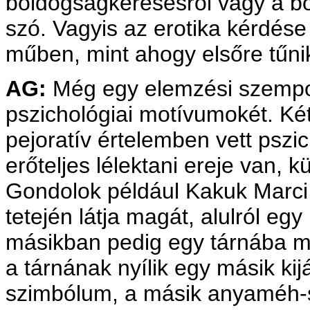
boldogságkeresésről vagy a bo
szó. Vagyis az erotika kérdése
műben, mint ahogy elsőre tűni
AG:
Még egy elemzési szempont
pszichológiai motívumokét. Ké
pejoratív értelemben vett pszi
erőteljes lélektani ereje van,
Gondolok például Kakuk Marci 
tetején látja magát, alulról egy
másikban pedig egy tárnába men
a tárnának nyílik egy másik kij
szimbólum, a másik anyaméh-