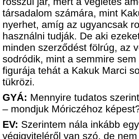
rosszul jár, mert a végletes a
társadalom számára, mint Kak
nyerhet, amíg az ugyancsak ro
használni tudják. De aki ezeket
minden szerződést fölrúg, az
sodródik, mint a semmire sem
figurája tehát a Kakuk Marci 
tükrözi.
GYÁ:
Mennyire tudatos szerint
– mondjuk Móriczéhoz képest
EV:
Szerintem nála inkább egy 
végigviteléről van szó, de ne