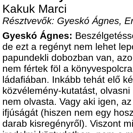
Kakuk Marci
Résztvevők: Gyeskó Ágnes, Er
Gyeskó Ágnes:
Beszélgetésso
de ezt a regényt nem lehet lepo
papundekli dobozban van, azok
nem fértek föl a könyvespolcra,
ládafiában. Inkább tehát elő 
közvélemény-kutatást, olvasni
nem olvasta. Vagy aki igen, az
ifjúságát (hiszen nem egy hos
darab kisregényről). Viszont m