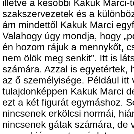
illetve a későbbi Kakuk Marci
szakszervezetek és a különböz
ám mindettől Kakuk Marci egyf
Valahogy úgy mondja, hogy „p
én hozom rájuk a mennykőt, c
nem ölök meg senkit”. Itt is lá
számára. Azzal is egyetértek, h
az ő személyisége. Például itt 
tulajdonképpen Kakuk Marci dé
ezt a két figurát egymáshoz. 
nincsenek erkölcsi normái, hián
nincsenek gátak számára, de 