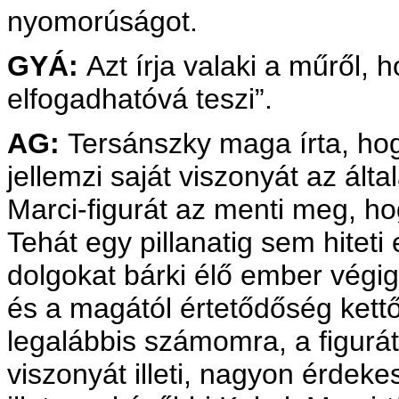
nyomorúságot.
GYÁ:
Azt írja valaki a műről, 
elfogadhatóvá teszi”.
AG:
Tersánszky maga írta, hog
jellemzi saját viszonyát az ált
Marci-figurát az menti meg, ho
Tehát egy pillanatig sem hiteti
dolgokat bárki élő ember végig
és a magától értetődőség kett
legalábbis számomra, a figurá
viszonyát illeti, nagyon érdeke