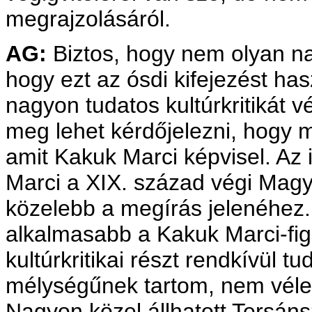
megrajzolásáról.
AG:
Biztos, hogy nem olyan n
hogy ezt az ósdi kifejezést has
nagyon tudatos kultúrkritikát v
meg lehet kérdőjelezni, hogy m
amit Kakuk Marci képvisel. Az 
Marci a XIX. század végi Magy
közelebb a megírás jelenéhez. 
alkalmasabb a Kakuk Marci-fig
kultúrkritikai részt rendkívül 
mélységűnek tartom, nem vélet
Nagyon közel állhatott Tersán