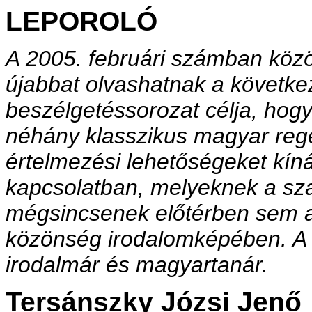
LEPOROLÓ
A 2005. februári számban köz
újabbat olvashatnak a követke
beszélgetéssorozat célja, hog
néhány klasszikus magyar regé
értelmezési lehetőségeket kíná
kapcsolatban, melyeknek a sz
mégsincsenek előtérben sem a
közönség irodalomképében. A b
irodalmár és magyartanár.
Tersánszky Józsi Jenő