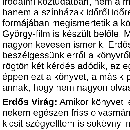
irodalmi köztudatban, nem a m
hanem a színházak időről időre
formájában megismertetik a kö
György-film is készült belőle.
nagyon kevesen ismerik. Erdős
beszélgessünk erről a könyvrő
rögtön két kérdés adódik, az e
éppen ezt a könyvet, a másik p
annak, hogy nem nagyon olva
Erdős Virág:
Amikor könyvet leh
nekem egészen friss olvasmán
kicsit szégyelltem is sokévnyi