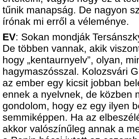
tűnik manapság. De nagyon sz
írónak mi erről a véleménye.
EV
: Sokan mondják Tersánszky
De többen vannak, akik viszon
hogy „kentaurnyelv”, olyan, mi
hagymaszósszal. Kolozsvári Gran
az ember egy kicsit jobban bel
ennek a nyelvnek, de közben 
gondolom, hogy ez egy ilyen b
semmiképpen. Ha az elbeszélés
akkor valószínűleg annak a me