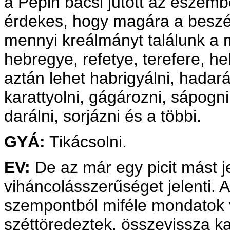
a Pepin bácsi jutott az eszemb
érdekes, hogy magára a beszéd
mennyi kreálmányt találunk a 
hebregye, refetye, terefere, h
aztán lehet habrigyálni, hadarás
karattyolni, gágározni, sápogni
darálni, sorjázni és a többi.
GYÁ:
Tikácsolni.
EV:
De az már egy picit mást j
viháncolásszerűséget jelenti. 
szempontból miféle mondatok v
széttöredeztek, összevissza k