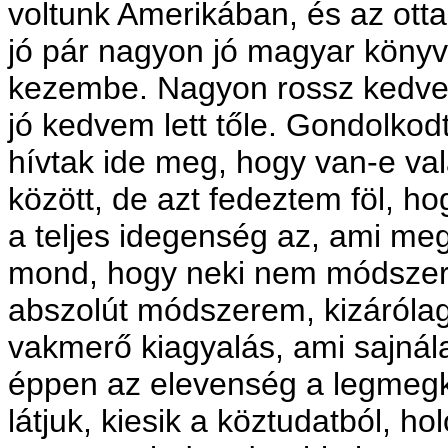
voltunk Amerikában, és az ott
jó pár nagyon jó magyar könyv,
kezembe. Nagyon rossz kedve
jó kedvem lett tőle. Gondolkod
hívtak ide meg, hogy van-e v
között, de azt fedeztem föl, h
a teljes idegenség az, ami meg
mond, hogy neki nem módszer
abszolút módszerem, kizáróla
vakmerő kiagyalás, ami sajnál
éppen az elevenség a legmegk
látjuk, kiesik a köztudatból, ho