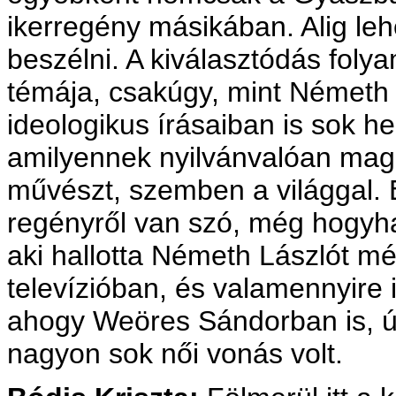
ikerregény másikában. Alig leh
beszélni. A kiválasztódás foly
témája, csakúgy, mint Németh 
ideologikus írásaiban is sok hel
amilyennek nyilvánvalóan magát
művészt, szemben a világgal. 
regényről van szó, még hogyha 
aki hallotta Németh Lászlót mé
televízióban, és valamennyire i
ahogy Weöres Sándorban is, ú
nagyon sok női vonás volt.