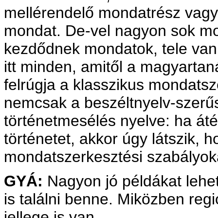
mellérendelő mondatrész vagy
mondat. De-vel nagyon sok mo
kezdődnek mondatok, tele van
itt minden, amitől a magyartaná
felrúgja a klasszikus mondatsz
nemcsak a beszéltnyelv-szerű
történetmesélés nyelve: ha át
történetet, akkor úgy látszik, h
mondatszerkesztési szabályok
GYÁ:
Nagyon jó példákat lehet
is találni benne. Miközben regi
jellege is van.