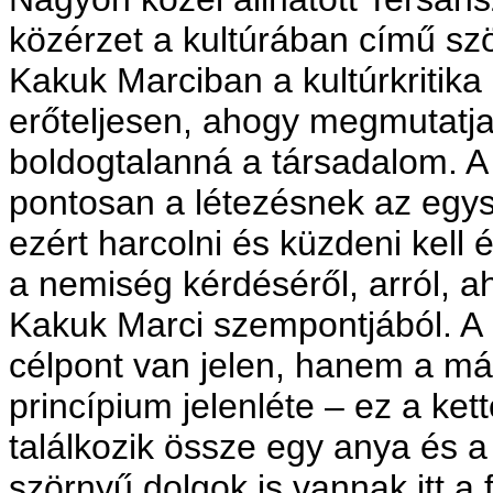
közérzet a kultúrában című sz
Kakuk Marciban a kultúrkritik
erőteljesen, ahogy megmutatja,
boldogtalanná a társadalom. A
pontosan a létezésnek az egys
ezért harcolni és küzdeni kell 
a nemiség kérdéséről, arról, a
Kakuk Marci szempontjából. A 
célpont van jelen, hanem a má
princípium jelenléte – ez a ke
találkozik össze egy anya és 
szörnyű dolgok is vannak itt a