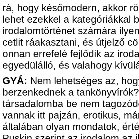
rá, hogy későmodern, akkor r
lehet ezekkel a kategóriákkal
irodalomtörténet számára ilye
cetlit ráakasztani, és útjelző 
onnan errefelé fejlődik az irod
egyedülálló, és valahogy kívülá
GYÁ:
Nem lehetséges az, hogy
berzenkednek a tankönyvírók?
társadalomba be nem tagozódó,
vannak itt pajzán, erotikus, m
általában olyan mondatok, ért
Puskin szerint az irodalom az i