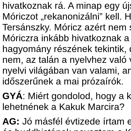
hivatkoznak rá. A minap egy új
Móriczot „rekanonizálni” kell. H
Tersánszky. Móricz azért nem 
Móriczra inkább hivatkoznak a
hagyomány részének tekintik, 
nem, az talán a nyelvhez való
nyelvi világában van valami, a
időszerűnek a mai prózaírók.
GYÁ
: Miért gondolod, hogy a
lehetnének a Kakuk Marcira?
AG:
Jó másfél évtizede írtam 