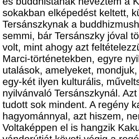
és buddhistának neveztem a Ka
sokakban elképedést keltett, 
Tersánszkynak a buddhizmush
semmi, bár Tersánszky jóval tö
volt, mint ahogy azt feltétele
Marci-történetekben, egyre ny
utalások, amelyeket, mondjuk
egy-két ilyen kulturális, művel
nyilvánvaló Tersánszkynál. Az
tudott sok mindent. A regény k
hagyománnyal, azt hiszem, ne
Voltaképpen el is hangzik Kaku