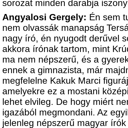
sorozat minden darabja iszonyú
Angyalosi Gergely:
Én sem t
nem olvassák manapság Tersá
nagy író, én nyugodt derűvel s
akkora írónak tartom, mint Krú
ma nem népszerű, és a gyerek
ennek a gimnazista, már majd
megfelelne Kakuk Marci figurá
amelyekre ez a mostani közép
lehet elvileg. De hogy miért 
igazából megmondani. Az egyik
jelenleg népszerű magyar írók