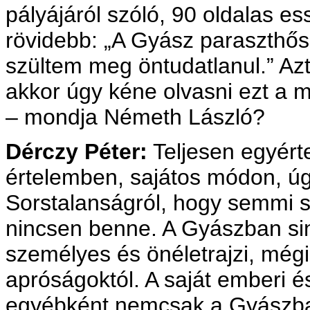
pályájáról szóló, 90 oldalas es
rövidebb: „A Gyász paraszthő
szültem meg öntudatlanul.” Az
akkor úgy kéne olvasni ezt a m
– mondja Németh László?
Dérczy Péter:
Teljesen egyért
értelemben, sajátos módon, úg
Sorstalanságról, hogy semmi s
nincsen benne. A Gyászban si
személyes és önéletrajzi, mégi
apróságoktól. A saját emberi 
egyébként nemcsak a Gyászban