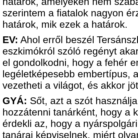
határok, amelyeken nem szabad
szerintem a fiatalok nagyon é
határok, mik ezek a határok.
EV:
Ahol erről beszél Tersánszky
eszkimókról szóló regényt akar
el gondolkodni, hogy a fehér e
legéletképesebb embertípus, am
vezetheti a világot, és akkor jö
GYÁ:
Sőt, azt a szót használj
hozzátenni tanárként, hogy a 
érdekli az, hogy a nyárspolgár
tanárai képviselnek, miért oly