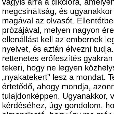
vagyis arra a dikcióra, amelye
megcsináltság, és ugyanakkor p
magával az olvasót. Ellentét
prózájával, melyen nagyon ére
ellenállást kell az embernek l
nyelvet, és aztán élvezni tudj
rettenetes erőfeszítés gyakran
tekeri, hogy ne legyen közhel
„nyakatekert” lesz a mondat. 
értetődő, ahogy mondja, azonna
tulajdonképpen. Ugyanakkor, v
kérdéséhez, úgy gondolom, ho