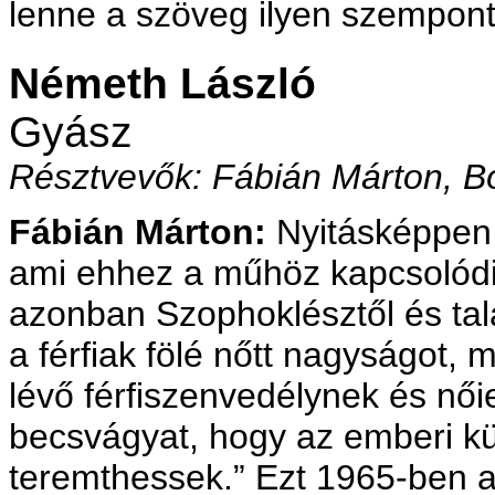
lenne a szöveg ilyen szemponto
Németh László
Gyász
Résztvevők: Fábián Márton, Bó
Fábián Márton:
Nyitásképpen f
ami ehhez a műhöz kapcsolódik
azonban Szophoklésztől és tal
a férfiak fölé nőtt nagyságot,
lévő férfiszenvedélynek és nő
becsvágyat, hogy az emberi kü
teremthessek.” Ezt 1965-ben 