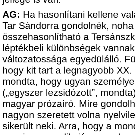
AG:
Ha hasonlítani kellene va
Tar Sándorra gondolnék, noha 
összehasonlítható a Tersánsz
léptékbeli különbségek vannak
változatossága egyedülálló. F
hogy kit tart a legnagyobb XX.
mondta, hogy ugyan személyes
(„egyszer lezsidózott”, mondt
magyar prózaíró. Mire gondolha
nagyon szeretett volna nyelvi
sikerült neki. Arra, hogy a mo