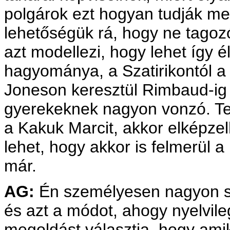
polgárok ezt hogyan tudják megv
lehetőségük rá, hogy ne tagoz
azt modellezi, hogy lehet így é
hagyománya, a Szatirikontól a
Joneson keresztül Rimbaud-ig 
gyerekeknek nagyon vonzó. Te
a Kakuk Marcit, akkor elképzel
lehet, hogy akkor is felmerül a
már.
AG:
Én személyesen nagyon sz
és azt a módot, ahogy nyelvileg 
megoldást választja, hogy amik