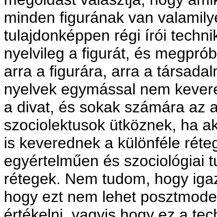
minden figurának van valamilye
tulajdonképpen régi írói techn
nyelvileg a figurát, és megprób
arra a figurára, arra a társada
nyelvek egymással nem kever
a divat, és sokak számára az 
szociolektusok ütköznek, ha ak
is keverednek a különféle rét
egyértelműen és szociológiai t
rétegek. Nem tudom, hogy iga
hogy ezt nem lehet posztmode
értékelni, vagyis hogy ez a tec