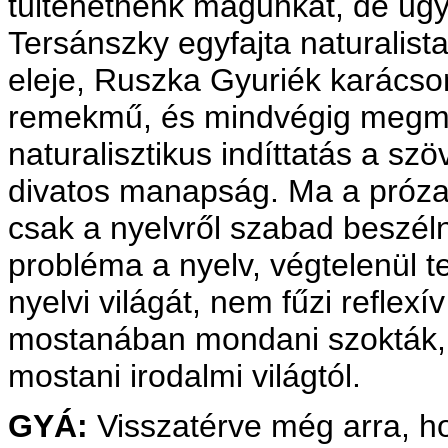
túltehetnénk magunkat, de úgy
Tersánszky egyfajta naturalist
eleje, Ruszka Gyuriék karácso
remekmű, és mindvégig megma
naturalisztikus indíttatás a s
divatos manapság. Ma a prózaír
csak a nyelvről szabad beszél
probléma a nyelv, végtelenül 
nyelvi világát, nem fűzi reflex
mostanában mondani szokták, és 
mostani irodalmi világtól.
GYÁ:
Visszatérve még arra, h