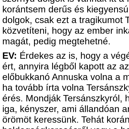
korántsem derűs és kiegyensúl
dolgok, csak ezt a tragikumot 
közvetíteni, hogy az ember ink
magát, pedig megtehetné.
EV:
Érdekes az is, hogy a vég
ért, annyira légből kapott az az
előbukkanó Annuska volna a m
ha tovább írta volna Tersánszk
érés. Mondják Tersánszkyról, 
iga, kényszer, ami állandóan a
örömöt keressünk. Tehát korá