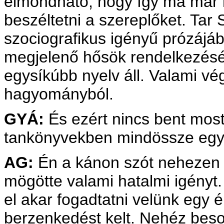
elmondható, hogy így ma már n
beszéltetni a szereplőket. Tar
szociografikus igényű prózájáb
megjelenő hősök rendelkezésé
egysíkúbb nyelv áll. Valami vé
hagyományból.
GYÁ:
És ezért nincs bent mos
tankönyvekben mindössze egy
AG:
Én a kánon szót nehezen t
mögötte valami hatalmi igényt. 
el akar fogadtatni velünk egy 
berzenkedést kelt. Nehéz beso