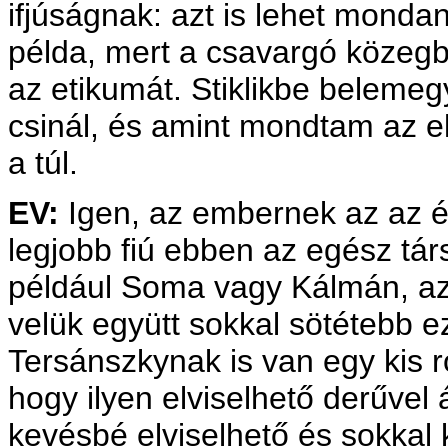
ifjúságnak: azt is lehet monda
példa, mert a csavargó közeg
az etikumát. Stiklikbe beleme
csinál, és amint mondtam az el
a túl.
EV:
Igen, az embernek az az 
legjobb fiú ebben az egész tár
például Soma vagy Kálmán, azo
velük együtt sokkal sötétebb 
Tersánszkynak is van egy kis r
hogy ilyen elviselhető derűvel
kevésbé elviselhető és sokkal