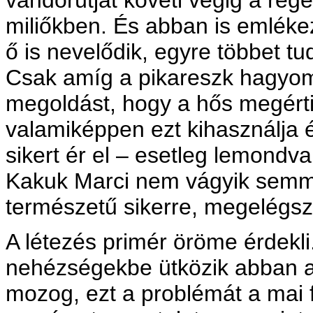
vándorútját követi végig a reg
miliőkben. És abban is emléke
ő is nevelődik, egyre többet tu
Csak amíg a pikareszk hagyom
megoldást, hogy a hős megérti
valamiképpen ezt kihasználja 
sikert ér el – esetleg lemondva
Kakuk Marci nem vágyik semm
természetű sikerre, megelégszik
A létezés primér öröme érdekli
nehézségekbe ütközik abban a
mozog, ezt a problémát a mai fi