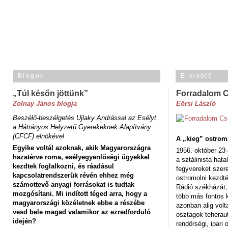
Blogok
E-kikötő
„Túl későn jöttünk”
Forradalom 
Zolnay János blogja
Eörsi László
Beszélő-beszélgetés Ujlaky Andrással az Esélyt
a Hátrányos Helyzetű Gyerekeknek Alapítvány
(CFCF) elnökével
A „kieg” ostrom
Egyike voltál azoknak, akik Magyarországra
1956. október 23-
hazatérve roma, esélyegyenlőségi ügyekkel
a sztálinista hat
kezdtek foglalkozni, és ráadásul
fegyvereket szere
kapcsolatrendszerük révén ehhez még
ostromolni kezdt
számottevő anyagi forrásokat is tudtak
Rádió székházát,
mozgósítani. Mi indított téged arra, hogy a
több más fontos 
magyarországi közéletnek ebbe a részébe
azonban alig volt
vesd bele magad valamikor az ezredforduló
osztagok teheraut
idején?
rendőrségi, ipar