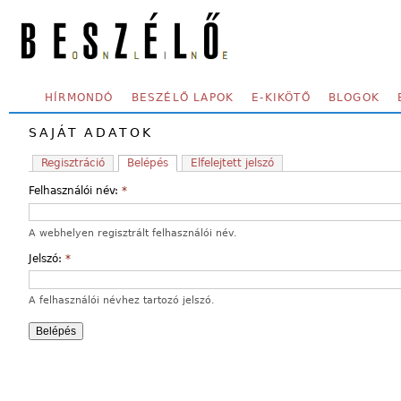
Skip to main content
SECONDARY MENU
HÍRMONDÓ
BESZÉLŐ LAPOK
E-KIKÖTŐ
BLOGOK
SAJÁT ADATOK
Regisztráció
Belépés
Elfelejtett jelszó
Felhasználói név:
*
A webhelyen regisztrált felhasználói név.
Jelszó:
*
A felhasználói névhez tartozó jelszó.