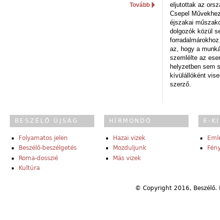
eljutottak az ors
Tovább
Csepel Művekhez 
éjszakai műszakot
dolgozók közül s
forradalmárokhoz.
az, hogy a munk
szemlélte az es
helyzetben sem s
kívülállóként vise
szerző.
BESZÉLŐ ÚJSÁG
HÍRMONDÓ
E-K
Folyamatos jelen
Hazai vizek
Eml
Beszélő-beszélgetés
Mozduljunk
Fény
Roma-dosszié
Más vizek
Kultúra
© Copyright 2016, Beszélő. 