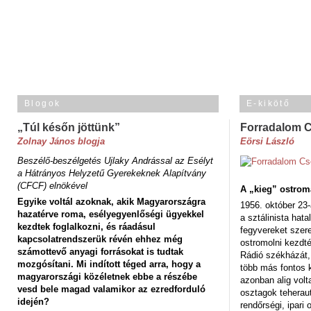
Blogok
E-kikötő
„Túl későn jöttünk”
Forradalom 
Zolnay János blogja
Eörsi László
Beszélő-beszélgetés Ujlaky Andrással az Esélyt
a Hátrányos Helyzetű Gyerekeknek Alapítvány
(CFCF) elnökével
A „kieg” ostrom
Egyike voltál azoknak, akik Magyarországra
1956. október 23-
hazatérve roma, esélyegyenlőségi ügyekkel
a sztálinista hat
kezdtek foglalkozni, és ráadásul
fegyvereket szere
kapcsolatrendszerük révén ehhez még
ostromolni kezdt
számottevő anyagi forrásokat is tudtak
Rádió székházát,
mozgósítani. Mi indított téged arra, hogy a
több más fontos 
magyarországi közéletnek ebbe a részébe
azonban alig volt
vesd bele magad valamikor az ezredforduló
osztagok teheraut
idején?
rendőrségi, ipar