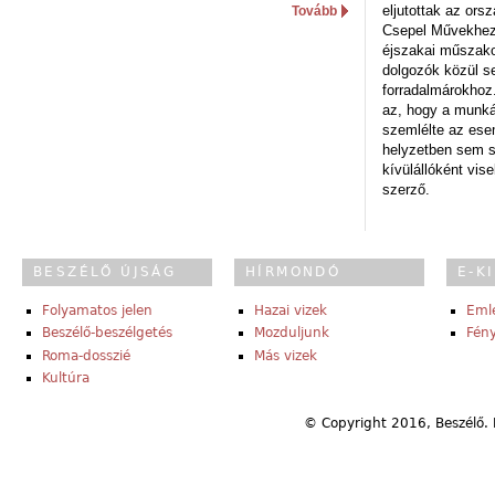
eljutottak az ors
Tovább
Csepel Művekhez 
éjszakai műszakot
dolgozók közül s
forradalmárokhoz.
az, hogy a munk
szemlélte az es
helyzetben sem s
kívülállóként vise
szerző.
BESZÉLŐ ÚJSÁG
HÍRMONDÓ
E-K
Folyamatos jelen
Hazai vizek
Eml
Beszélő-beszélgetés
Mozduljunk
Fény
Roma-dosszié
Más vizek
Kultúra
© Copyright 2016, Beszélő. 