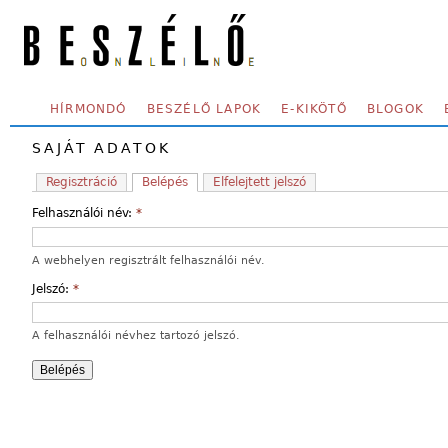
Skip to main content
SECONDARY MENU
HÍRMONDÓ
BESZÉLŐ LAPOK
E-KIKÖTŐ
BLOGOK
SAJÁT ADATOK
Regisztráció
Belépés
Elfelejtett jelszó
Felhasználói név:
*
A webhelyen regisztrált felhasználói név.
Jelszó:
*
A felhasználói névhez tartozó jelszó.