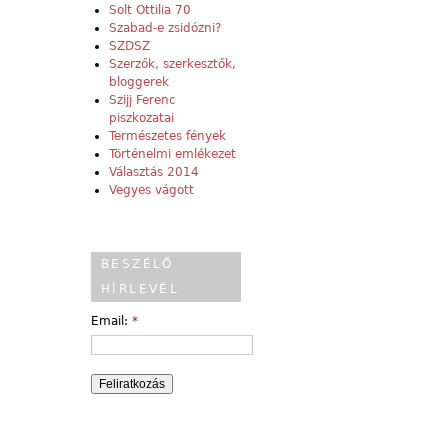
Solt Ottilia 70
Szabad-e zsidózni?
SZDSZ
Szerzők, szerkesztők,
bloggerek
Szijj Ferenc
piszkozatai
Természetes fények
Történelmi emlékezet
Választás 2014
Vegyes vágott
BESZÉLŐ
HÍRLEVÉL
Email:
*