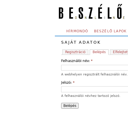
Skip to main content
SECONDARY MENU
HÍRMONDÓ
BESZÉLŐ LAPOK
SAJÁT ADATOK
Regisztráció
Belépés
Elfelejtet
Felhasználói név:
*
A webhelyen regisztrált felhasználói név.
Jelszó:
*
A felhasználói névhez tartozó jelszó.