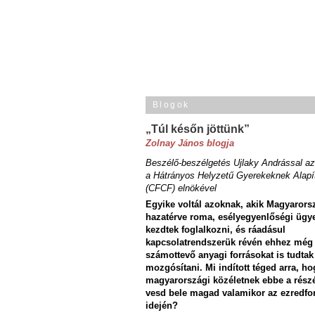
Blogok
„Túl későn jöttünk”
Zolnay János blogja
Beszélő-beszélgetés Ujlaky Andrással az
a Hátrányos Helyzetű Gyerekeknek Alapí
(CFCF) elnökével
Egyike voltál azoknak, akik Magyarors
hazatérve roma, esélyegyenlőségi ügy
kezdtek foglalkozni, és ráadásul
kapcsolatrendszerük révén ehhez még
számottevő anyagi forrásokat is tudtak
mozgósítani. Mi indított téged arra, ho
magyarországi közéletnek ebbe a rész
vesd bele magad valamikor az ezredfo
idején?