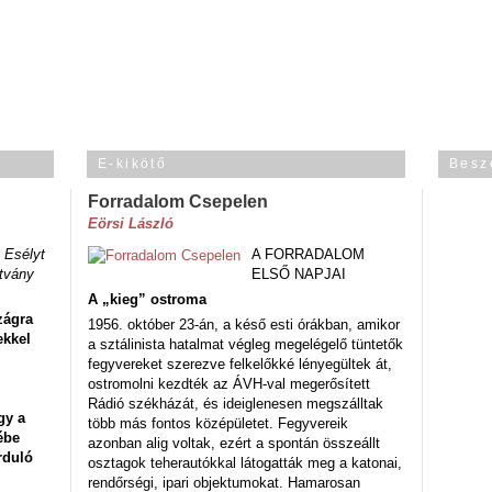
E-kikötő
Besz
Forradalom Csepelen
Eörsi László
 Esélyt
A FORRADALOM
tvány
ELSŐ NAPJAI
A „kieg” ostroma
zágra
1956. október 23-án, a késő esti órákban, amikor
ekkel
a sztálinista hatalmat végleg megelégelő tüntetők
fegyvereket szerezve felkelőkké lényegültek át,
ostromolni kezdték az ÁVH-val megerősített
Rádió székházát, és ideiglenesen megszálltak
gy a
több más fontos középületet. Fegyvereik
ébe
azonban alig voltak, ezért a spontán összeállt
rduló
osztagok teherautókkal látogatták meg a katonai,
rendőrségi, ipari objektumokat. Hamarosan