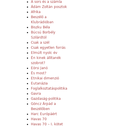
A sors és a számla
Ádám Zoltán posztok
Afrika
Beszélő a
Klubrádióban
Biszku Béla
Búcsú Borbély
Szilárdtól
Csak a szél
Csak egyetlen forrás
Elmúlt nyolc év
Én kinek állítanék
szobrot?
Eörsi Janó
És most?
Etnikai dimenzió
Eutanázia
Foglalkoztatáspolitika
Gavra
Gazdaság-politika
Göncz Árpád a
Beszélőben
Harc Európáért
Havas 70
Havas 70 – I. kötet