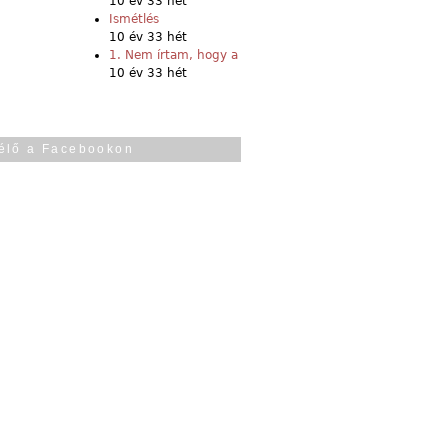
10 év 33 hét
Ismétlés
10 év 33 hét
1. Nem írtam, hogy a
10 év 33 hét
élő a Facebookon