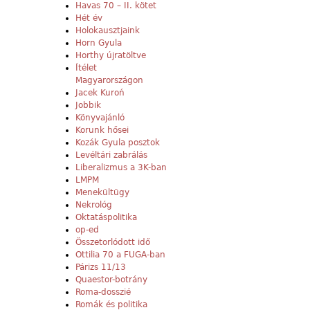
Havas 70 – II. kötet
Hét év
Holokausztjaink
Horn Gyula
Horthy újratöltve
Ítélet
Magyarországon
Jacek Kuroń
Jobbik
Könyvajánló
Korunk hősei
Kozák Gyula posztok
Levéltári zabrálás
Liberalizmus a 3K-ban
LMPM
Menekültügy
Nekrológ
Oktatáspolitika
op-ed
Összetorlódott idő
Ottilia 70 a FUGA-ban
Párizs 11/13
Quaestor-botrány
Roma-dosszié
Romák és politika