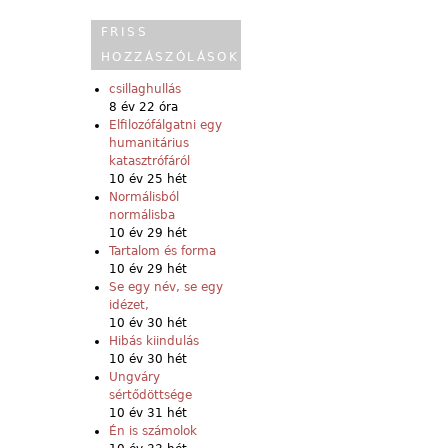
FRISS
HOZZÁSZÓLÁSOK
csillaghullás
8 év 22 óra
Elfilozófálgatni egy
humanitárius
katasztrófáról
10 év 25 hét
Normálisból
normálisba
10 év 29 hét
Tartalom és forma
10 év 29 hét
Se egy név, se egy
idézet,
10 év 30 hét
Hibás kiindulás
10 év 30 hét
Ungváry
sértődöttsége
10 év 31 hét
Én is számolok