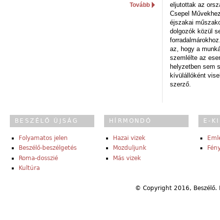
eljutottak az ors
Tovább
Csepel Művekhez 
éjszakai műszakot
dolgozók közül s
forradalmárokhoz.
az, hogy a munk
szemlélte az es
helyzetben sem s
kívülállóként vise
szerző.
BESZÉLŐ ÚJSÁG
HÍRMONDÓ
E-K
Folyamatos jelen
Hazai vizek
Eml
Beszélő-beszélgetés
Mozduljunk
Fény
Roma-dosszié
Más vizek
Kultúra
© Copyright 2016, Beszélő. 