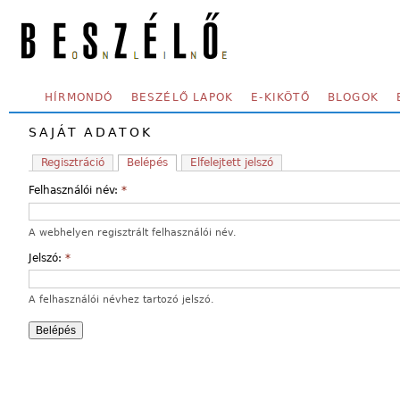
Skip to main content
SECONDARY MENU
HÍRMONDÓ
BESZÉLŐ LAPOK
E-KIKÖTŐ
BLOGOK
SAJÁT ADATOK
Regisztráció
Belépés
Elfelejtett jelszó
Felhasználói név:
*
A webhelyen regisztrált felhasználói név.
Jelszó:
*
A felhasználói névhez tartozó jelszó.