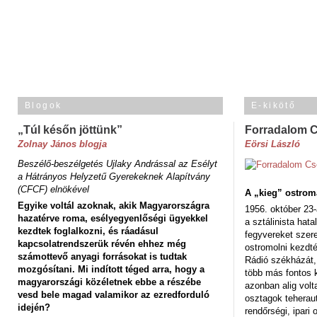
Blogok
E-kikötő
„Túl későn jöttünk”
Forradalom 
Zolnay János blogja
Eörsi László
Beszélő-beszélgetés Ujlaky Andrással az Esélyt
a Hátrányos Helyzetű Gyerekeknek Alapítvány
(CFCF) elnökével
A „kieg” ostrom
Egyike voltál azoknak, akik Magyarországra
1956. október 23-
hazatérve roma, esélyegyenlőségi ügyekkel
a sztálinista hat
kezdtek foglalkozni, és ráadásul
fegyvereket szere
kapcsolatrendszerük révén ehhez még
ostromolni kezdt
számottevő anyagi forrásokat is tudtak
Rádió székházát,
mozgósítani. Mi indított téged arra, hogy a
több más fontos 
magyarországi közéletnek ebbe a részébe
azonban alig volt
vesd bele magad valamikor az ezredforduló
osztagok teheraut
idején?
rendőrségi, ipar