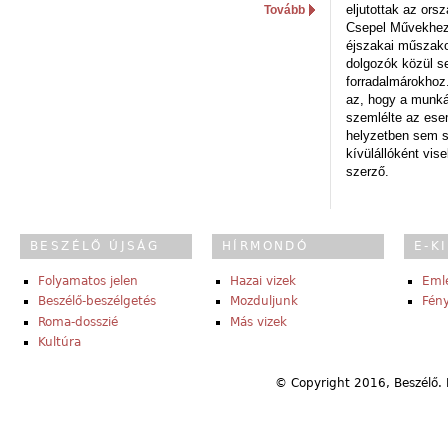
eljutottak az ors
Tovább
Csepel Művekhez 
éjszakai műszakot
dolgozók közül s
forradalmárokhoz.
az, hogy a munk
szemlélte az es
helyzetben sem s
kívülállóként vise
szerző.
BESZÉLŐ ÚJSÁG
HÍRMONDÓ
E-K
Folyamatos jelen
Hazai vizek
Eml
Beszélő-beszélgetés
Mozduljunk
Fény
Roma-dosszié
Más vizek
Kultúra
© Copyright 2016, Beszélő. 