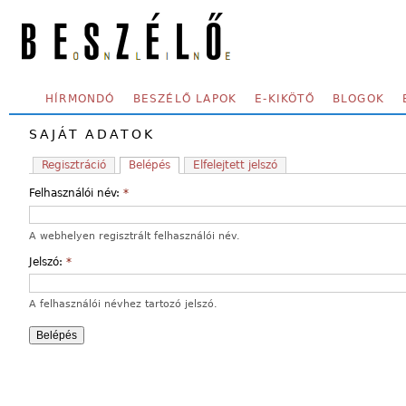
Skip to main content
SECONDARY MENU
HÍRMONDÓ
BESZÉLŐ LAPOK
E-KIKÖTŐ
BLOGOK
SAJÁT ADATOK
Regisztráció
Belépés
Elfelejtett jelszó
Felhasználói név:
*
A webhelyen regisztrált felhasználói név.
Jelszó:
*
A felhasználói névhez tartozó jelszó.