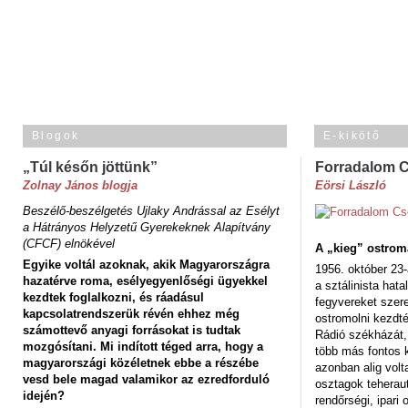
Blogok
E-kikötő
„Túl későn jöttünk”
Forradalom 
Zolnay János blogja
Eörsi László
Beszélő-beszélgetés Ujlaky Andrással az Esélyt
a Hátrányos Helyzetű Gyerekeknek Alapítvány
(CFCF) elnökével
A „kieg” ostrom
Egyike voltál azoknak, akik Magyarországra
1956. október 23-
hazatérve roma, esélyegyenlőségi ügyekkel
a sztálinista hat
kezdtek foglalkozni, és ráadásul
fegyvereket szere
kapcsolatrendszerük révén ehhez még
ostromolni kezdt
számottevő anyagi forrásokat is tudtak
Rádió székházát,
mozgósítani. Mi indított téged arra, hogy a
több más fontos 
magyarországi közéletnek ebbe a részébe
azonban alig volt
vesd bele magad valamikor az ezredforduló
osztagok teheraut
idején?
rendőrségi, ipar