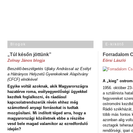
Blogok
E-kikötő
„Túl későn jöttünk”
Forradalom 
Zolnay János blogja
Eörsi László
Beszélő-beszélgetés Ujlaky Andrással az Esélyt
a Hátrányos Helyzetű Gyerekeknek Alapítvány
(CFCF) elnökével
A „kieg” ostrom
Egyike voltál azoknak, akik Magyarországra
1956. október 23-
hazatérve roma, esélyegyenlőségi ügyekkel
a sztálinista hat
kezdtek foglalkozni, és ráadásul
fegyvereket szere
kapcsolatrendszerük révén ehhez még
ostromolni kezdt
számottevő anyagi forrásokat is tudtak
Rádió székházát,
mozgósítani. Mi indított téged arra, hogy a
több más fontos 
magyarországi közéletnek ebbe a részébe
azonban alig volt
vesd bele magad valamikor az ezredforduló
osztagok teheraut
idején?
rendőrségi, ipar