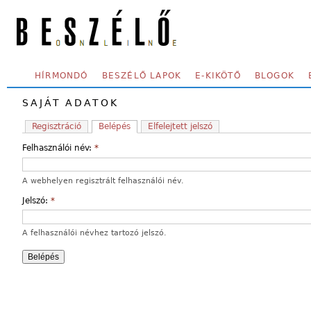
Skip to main content
SECONDARY MENU
HÍRMONDÓ
BESZÉLŐ LAPOK
E-KIKÖTŐ
BLOGOK
SAJÁT ADATOK
Regisztráció
Belépés
Elfelejtett jelszó
Felhasználói név:
*
A webhelyen regisztrált felhasználói név.
Jelszó:
*
A felhasználói névhez tartozó jelszó.