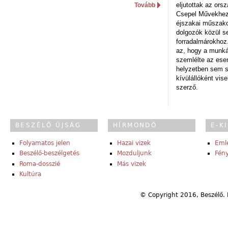
eljutottak az ors
Tovább
Csepel Művekhez 
éjszakai műszakot
dolgozók közül s
forradalmárokhoz.
az, hogy a munk
szemlélte az es
helyzetben sem s
kívülállóként vise
szerző.
BESZÉLŐ ÚJSÁG
HÍRMONDÓ
E-K
Folyamatos jelen
Hazai vizek
Eml
Beszélő-beszélgetés
Mozduljunk
Fény
Roma-dosszié
Más vizek
Kultúra
© Copyright 2016, Beszélő. 