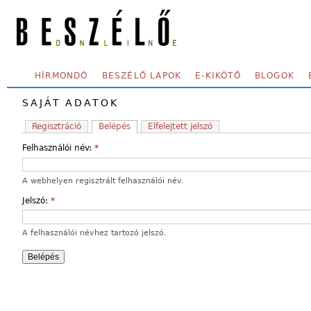
Skip to main content
SECONDARY MENU
HÍRMONDÓ
BESZÉLŐ LAPOK
E-KIKÖTŐ
BLOGOK
SAJÁT ADATOK
Regisztráció
Belépés
Elfelejtett jelszó
Felhasználói név:
*
A webhelyen regisztrált felhasználói név.
Jelszó:
*
A felhasználói névhez tartozó jelszó.