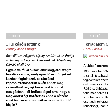
Blogok
E-kikötő
„Túl későn jöttünk”
Forradalom 
Zolnay János blogja
Eörsi László
Beszélő-beszélgetés Ujlaky Andrással az Esélyt
a Hátrányos Helyzetű Gyerekeknek Alapítvány
(CFCF) elnökével
A „kieg” ostrom
Egyike voltál azoknak, akik Magyarországra
1956. október 23-
hazatérve roma, esélyegyenlőségi ügyekkel
a sztálinista hat
kezdtek foglalkozni, és ráadásul
fegyvereket szere
kapcsolatrendszerük révén ehhez még
ostromolni kezdt
számottevő anyagi forrásokat is tudtak
Rádió székházát,
mozgósítani. Mi indított téged arra, hogy a
több más fontos 
magyarországi közéletnek ebbe a részébe
azonban alig volt
vesd bele magad valamikor az ezredforduló
osztagok teheraut
idején?
rendőrségi, ipar