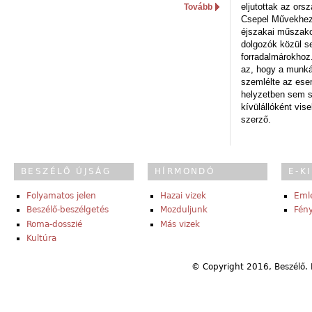
eljutottak az ors
Tovább
Csepel Művekhez 
éjszakai műszakot
dolgozók közül s
forradalmárokhoz.
az, hogy a munk
szemlélte az es
helyzetben sem s
kívülállóként vise
szerző.
BESZÉLŐ ÚJSÁG
HÍRMONDÓ
E-K
Folyamatos jelen
Hazai vizek
Eml
Beszélő-beszélgetés
Mozduljunk
Fény
Roma-dosszié
Más vizek
Kultúra
© Copyright 2016, Beszélő. 