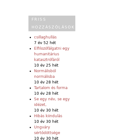
FRISS
HOZZÁSZÓLÁSOK
csillaghullás
7 év 52 hét
Elfilozófálgatni egy
humanitárius
katasztrófáról
10 év 25 hét
Normálisból
normálisba
10 év 28 hét
Tartalom és forma
10 év 28 hét
Se egy név, se egy
idézet,
10 év 30 hét
Hibás kiindulás
10 év 30 hét
Ungváry
sértődöttsége
10 év 30 hét