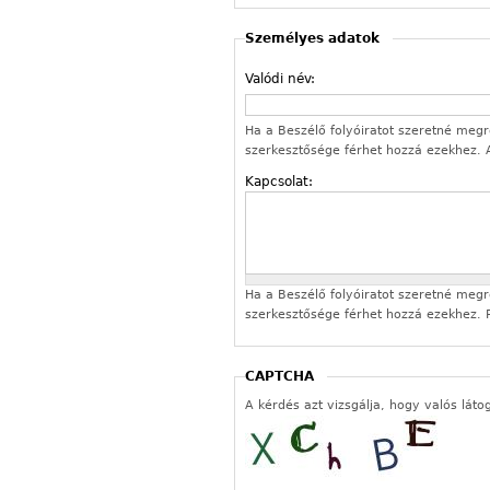
Személyes adatok
Valódi név:
Ha a Beszélő folyóiratot szeretné megren
szerkesztősége férhet hozzá ezekhez.
Kapcsolat:
Ha a Beszélő folyóiratot szeretné megren
szerkesztősége férhet hozzá ezekhez. P
CAPTCHA
A kérdés azt vizsgálja, hogy valós láto