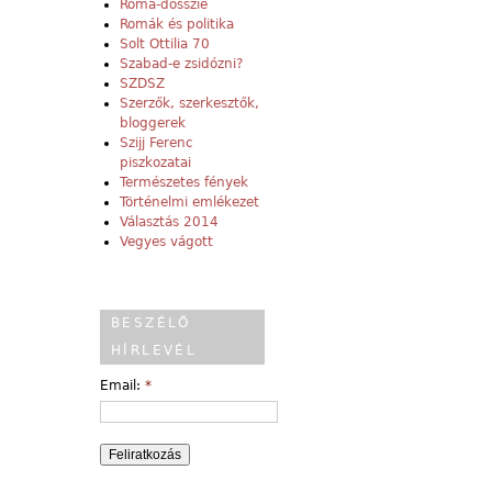
Roma-dosszié
Romák és politika
Solt Ottilia 70
Szabad-e zsidózni?
SZDSZ
Szerzők, szerkesztők,
bloggerek
Szijj Ferenc
piszkozatai
Természetes fények
Történelmi emlékezet
Választás 2014
Vegyes vágott
BESZÉLŐ
HÍRLEVÉL
Email:
*