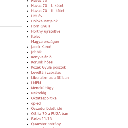
Havas 70
Havas 70 – I. kötet
Havas 70 – II. kötet
Hét év
Holokausztjaink
Horn Gyula
Horthy újratöltve
Ítélet
Magyarországon
Jacek Kuroń
Jobbik
Könyvajánló
Korunk hősei
Kozák Gyula posztok
Levéltári zabrálás
Liberalizmus a 3K-ban
LMPM
Menekültügy
Nekrológ
Oktatáspolitika
op-ed
Összetorlódott idő
Ottilia 70 a FUGA-ban
Párizs 11/13
Quaestor-botrány