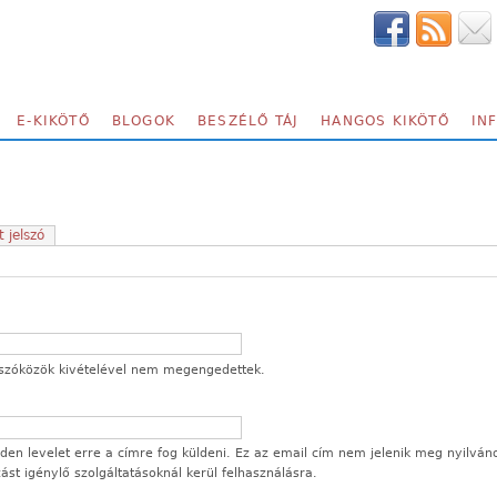
E-KIKÖTŐ
BLOGOK
BESZÉLŐ TÁJ
HANGOS KIKÖTŐ
IN
t jelszó
 a szóközök kivételével nem megengedettek.
en levelet erre a címre fog küldeni. Ez az email cím nem jelenik meg nyilván
ozást igénylő szolgáltatásoknál kerül felhasználásra.