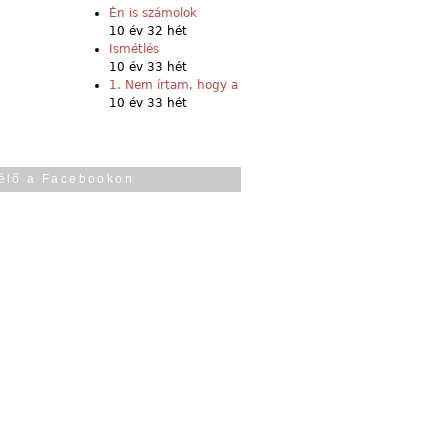
Én is számolok
10 év 32 hét
Ismétlés
10 év 33 hét
1. Nem írtam, hogy a
10 év 33 hét
élő a Facebookon