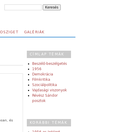
FOSZIGET
GALÉRIÁK
CÍMLAP TÉMÁK
Beszélő-beszélgetés
1956
Demokrácia
Filmkritika
Szociálpolitika
Vajdasági viszonyok
Révész Sándor
posztok
osan, és
KORÁBBI TÉMÁK