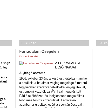
E-kikötő
Besz
Forradalom Csepelen
Eörsi László
 Esélyt
A FORRADALOM
tvány
ELSŐ NAPJAI
A „kieg” ostroma
zágra
1956. október 23-án, a késő esti órákban, amikor
ekkel
a sztálinista hatalmat végleg megelégelő tüntetők
fegyvereket szerezve felkelőkké lényegültek át,
ostromolni kezdték az ÁVH-val megerősített
Rádió székházát, és ideiglenesen megszálltak
gy a
több más fontos középületet. Fegyvereik
ébe
azonban alig voltak, ezért a spontán összeállt
rduló