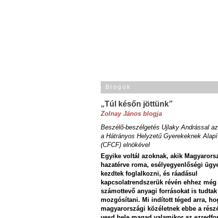
Blogok
„Túl későn jöttünk”
Zolnay János blogja
Beszélő-beszélgetés Ujlaky Andrással az
a Hátrányos Helyzetű Gyerekeknek Alapí
(CFCF) elnökével
Egyike voltál azoknak, akik Magyarors
hazatérve roma, esélyegyenlőségi ügy
kezdtek foglalkozni, és ráadásul
kapcsolatrendszerük révén ehhez még
számottevő anyagi forrásokat is tudtak
mozgósítani. Mi indított téged arra, ho
magyarországi közéletnek ebbe a rész
vesd bele magad valamikor az ezredfo