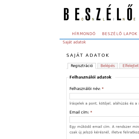
Skip to main content
SECONDARY MENU
HÍRMONDÓ
BESZÉLŐ LAPOK
YOU ARE HERE:
Saját adatok
SAJÁT ADATOK
Regisztráció
Belépés
Elfelejtet
Felhasználói adatok
Felhasználói név:
*
Írásjelek a pont, kötőjel, aláhúzás és
Email cím:
*
Egy működő email cím. A rendszer mind
csak új jelszó kérésnél, illetve feliratk