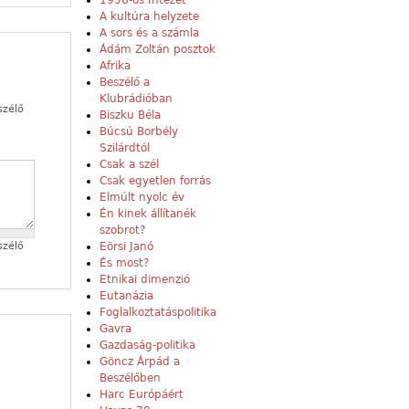
1956-os Intézet
A kultúra helyzete
A sors és a számla
Ádám Zoltán posztok
Afrika
Beszélő a
Klubrádióban
szélő
Biszku Béla
Búcsú Borbély
Szilárdtól
Csak a szél
Csak egyetlen forrás
Elmúlt nyolc év
Én kinek állítanék
szobrot?
Eörsi Janó
szélő
És most?
Etnikai dimenzió
Eutanázia
Foglalkoztatáspolitika
Gavra
Gazdaság-politika
Göncz Árpád a
Beszélőben
Harc Európáért