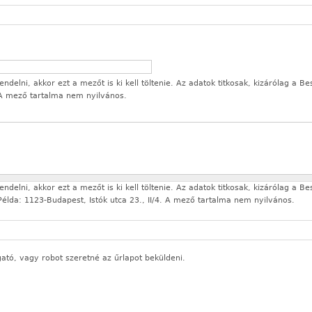
delni, akkor ezt a mezőt is ki kell töltenie. Az adatok titkosak, kizárólag a Be
 A mező tartalma nem nyilvános.
delni, akkor ezt a mezőt is ki kell töltenie. Az adatok titkosak, kizárólag a Be
élda: 1123-Budapest, Istók utca 23., II/4. A mező tartalma nem nyilvános.
gató, vagy robot szeretné az űrlapot beküldeni.