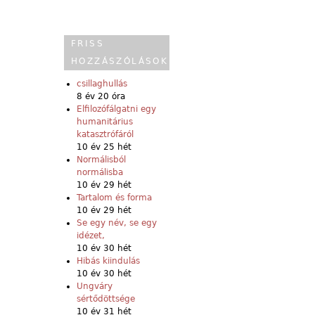
FRISS
HOZZÁSZÓLÁSOK
csillaghullás
8 év 20 óra
Elfilozófálgatni egy
humanitárius
katasztrófáról
10 év 25 hét
Normálisból
normálisba
10 év 29 hét
Tartalom és forma
10 év 29 hét
Se egy név, se egy
idézet,
10 év 30 hét
Hibás kiindulás
10 év 30 hét
Ungváry
sértődöttsége
10 év 31 hét