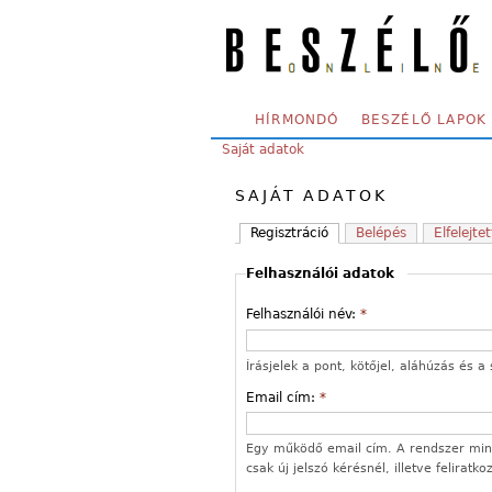
Skip to main content
SECONDARY MENU
HÍRMONDÓ
BESZÉLŐ LAPOK
YOU ARE HERE:
Saját adatok
SAJÁT ADATOK
Regisztráció
Belépés
Elfelejtet
Felhasználói adatok
Felhasználói név:
*
Írásjelek a pont, kötőjel, aláhúzás és
Email cím:
*
Egy működő email cím. A rendszer mind
csak új jelszó kérésnél, illetve feliratk