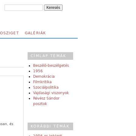
FOSZIGET
GALÉRIÁK
CÍMLAP TÉMÁK
Beszélő-beszélgetés
1956
Demokrácia
Filmkritika
Szociálpolitika
Vajdasági viszonyok
Révész Sándor
posztok
osan, és
KORÁBBI TÉMÁK