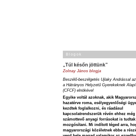
Blogok
„Túl későn jöttünk”
Zolnay János blogja
Beszélő-beszélgetés Ujlaky Andrással az
a Hátrányos Helyzetű Gyerekeknek Alapí
(CFCF) elnökével
Egyike voltál azoknak, akik Magyarors
hazatérve roma, esélyegyenlőségi ügy
kezdtek foglalkozni, és ráadásul
kapcsolatrendszerük révén ehhez még
számottevő anyagi forrásokat is tudtak
mozgósítani. Mi indított téged arra, ho
magyarországi közéletnek ebbe a rész
vesd bele magad valamikor az ezredfo