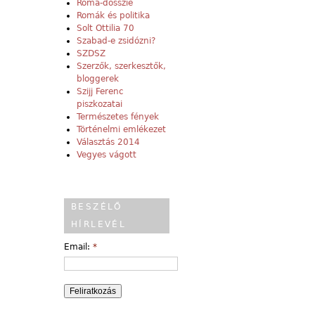
Roma-dosszié
Romák és politika
Solt Ottilia 70
Szabad-e zsidózni?
SZDSZ
Szerzők, szerkesztők,
bloggerek
Szijj Ferenc
piszkozatai
Természetes fények
Történelmi emlékezet
Választás 2014
Vegyes vágott
BESZÉLŐ
HÍRLEVÉL
Email:
*