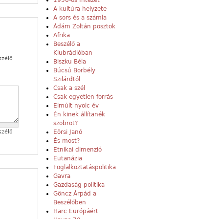
1956-os Intézet
A kultúra helyzete
A sors és a számla
Ádám Zoltán posztok
Afrika
Beszélő a
Klubrádióban
szélő
Biszku Béla
Búcsú Borbély
Szilárdtól
Csak a szél
Csak egyetlen forrás
Elmúlt nyolc év
Én kinek állítanék
szobrot?
Eörsi Janó
szélő
És most?
Etnikai dimenzió
Eutanázia
Foglalkoztatáspolitika
Gavra
Gazdaság-politika
Göncz Árpád a
Beszélőben
Harc Európáért