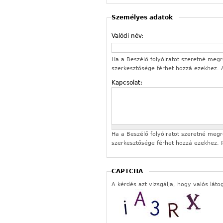
Személyes adatok
Valódi név:
Ha a Beszélő folyóiratot szeretné megren
szerkesztősége férhet hozzá ezekhez.
Kapcsolat:
Ha a Beszélő folyóiratot szeretné megren
szerkesztősége férhet hozzá ezekhez. P
CAPTCHA
A kérdés azt vizsgálja, hogy valós láto