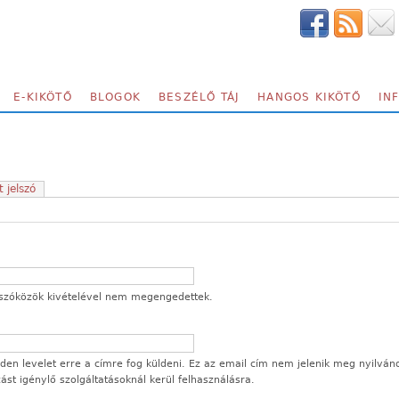
E-KIKÖTŐ
BLOGOK
BESZÉLŐ TÁJ
HANGOS KIKÖTŐ
IN
t jelszó
 a szóközök kivételével nem megengedettek.
en levelet erre a címre fog küldeni. Ez az email cím nem jelenik meg nyilván
ozást igénylő szolgáltatásoknál kerül felhasználásra.