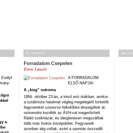
E-kikötő
Besz
Forradalom Csepelen
Eörsi László
 Esélyt
A FORRADALOM
tvány
ELSŐ NAPJAI
A „kieg” ostroma
zágra
1956. október 23-án, a késő esti órákban, amikor
ekkel
a sztálinista hatalmat végleg megelégelő tüntetők
fegyvereket szerezve felkelőkké lényegültek át,
ostromolni kezdték az ÁVH-val megerősített
Rádió székházát, és ideiglenesen megszálltak
gy a
több más fontos középületet. Fegyvereik
ébe
azonban alig voltak, ezért a spontán összeállt
rduló