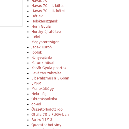
Havas 70
Havas 70 – I. kötet
Havas 70 – II. kötet
Hét év
Holokausztjaink
Horn Gyula
Horthy újratöltve
Ítélet
Magyarországon
Jacek Kuroń
Jobbik
Könyvajánló
Korunk hősei
Kozák Gyula posztok
Levéltári zabrálás
Liberalizmus a 3K-ban
LMPM
Menekültügy
Nekrológ
Oktatáspolitika
op-ed
Összetorlódott idő
Ottilia 70 a FUGA-ban
Párizs 11/13
Quaestor-botrány