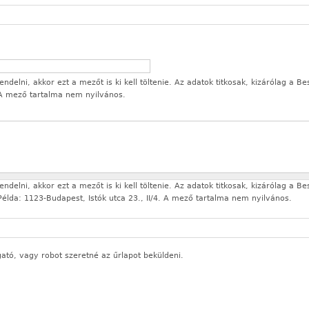
delni, akkor ezt a mezőt is ki kell töltenie. Az adatok titkosak, kizárólag a Be
 A mező tartalma nem nyilvános.
delni, akkor ezt a mezőt is ki kell töltenie. Az adatok titkosak, kizárólag a Be
élda: 1123-Budapest, Istók utca 23., II/4. A mező tartalma nem nyilvános.
gató, vagy robot szeretné az űrlapot beküldeni.