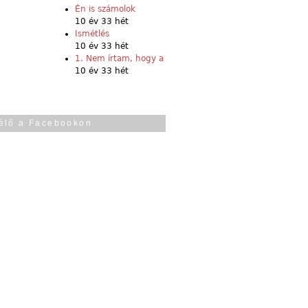
Én is számolok
10 év 33 hét
Ismétlés
10 év 33 hét
1. Nem írtam, hogy a
10 év 33 hét
élő a Facebookon