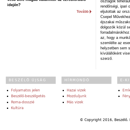
osztagok teheraut
idején?
rendőrségi, ipar
eljutottak az ors
Tovább
Csepel Művekhez 
éjszakai műszakot
dolgozók közül s
forradalmárokhoz.
az, hogy a munk
szemlélte az es
helyzetben sem s
kívülállóként vise
szerző.
BESZÉLŐ ÚJSÁG
HÍRMONDÓ
E-K
Folyamatos jelen
Hazai vizek
Eml
Beszélő-beszélgetés
Mozduljunk
Fény
Roma-dosszié
Más vizek
Kultúra
© Copyright 2016, Beszélő. 