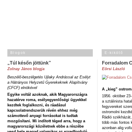
Blogok
E-kikötő
„Túl későn jöttünk”
Forradalom 
Zolnay János blogja
Eörsi László
Beszélő-beszélgetés Ujlaky Andrással az Esélyt
a Hátrányos Helyzetű Gyerekeknek Alapítvány
(CFCF) elnökével
A „kieg” ostrom
Egyike voltál azoknak, akik Magyarországra
1956. október 23-
hazatérve roma, esélyegyenlőségi ügyekkel
a sztálinista hat
kezdtek foglalkozni, és ráadásul
fegyvereket szere
kapcsolatrendszerük révén ehhez még
ostromolni kezdt
számottevő anyagi forrásokat is tudtak
Rádió székházát,
mozgósítani. Mi indított téged arra, hogy a
több más fontos 
magyarországi közéletnek ebbe a részébe
azonban alig volt
vesd bele magad valamikor az ezredforduló