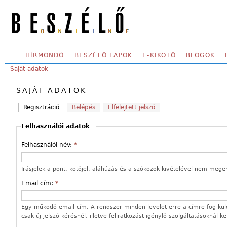
Skip to main content
SECONDARY MENU
HÍRMONDÓ
BESZÉLŐ LAPOK
E-KIKÖTŐ
BLOGOK
YOU ARE HERE:
Saját adatok
SAJÁT ADATOK
Regisztráció
Belépés
Elfelejtett jelszó
Felhasználói adatok
Felhasználói név:
*
Írásjelek a pont, kötőjel, aláhúzás és a szóközök kivételével nem mege
Email cím:
*
Egy működő email cím. A rendszer minden levelet erre a címre fog kül
csak új jelszó kérésnél, illetve feliratkozást igénylő szolgáltatásoknál k