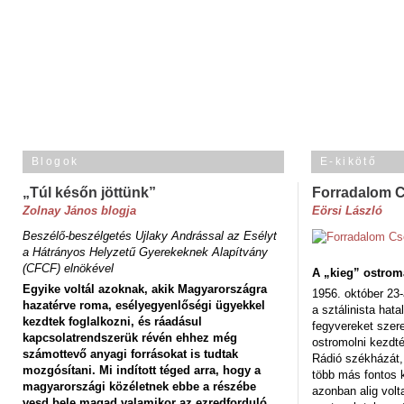
Blogok
E-kikötő
„Túl későn jöttünk”
Forradalom 
Zolnay János blogja
Eörsi László
Beszélő-beszélgetés Ujlaky Andrással az Esélyt
a Hátrányos Helyzetű Gyerekeknek Alapítvány
(CFCF) elnökével
A „kieg” ostrom
Egyike voltál azoknak, akik Magyarországra
1956. október 23-
hazatérve roma, esélyegyenlőségi ügyekkel
a sztálinista hat
kezdtek foglalkozni, és ráadásul
fegyvereket szere
kapcsolatrendszerük révén ehhez még
ostromolni kezdt
számottevő anyagi forrásokat is tudtak
Rádió székházát,
mozgósítani. Mi indított téged arra, hogy a
több más fontos 
magyarországi közéletnek ebbe a részébe
azonban alig volt
vesd bele magad valamikor az ezredforduló