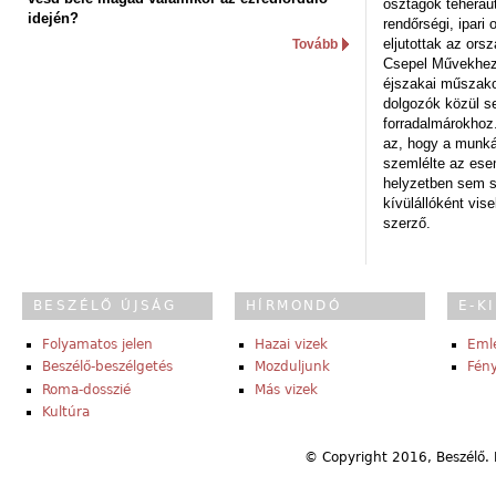
osztagok teheraut
idején?
rendőrségi, ipar
eljutottak az ors
Tovább
Csepel Művekhez 
éjszakai műszakot
dolgozók közül s
forradalmárokhoz.
az, hogy a munk
szemlélte az es
helyzetben sem s
kívülállóként vise
szerző.
BESZÉLŐ ÚJSÁG
HÍRMONDÓ
E-K
Folyamatos jelen
Hazai vizek
Eml
Beszélő-beszélgetés
Mozduljunk
Fény
Roma-dosszié
Más vizek
Kultúra
© Copyright 2016, Beszélő. 