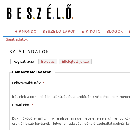
Skip to main content
SECONDARY MENU
HÍRMONDÓ
BESZÉLŐ LAPOK
E-KIKÖTŐ
BLOGOK
YOU ARE HERE:
Saját adatok
SAJÁT ADATOK
Regisztráció
Belépés
Elfelejtett jelszó
Felhasználói adatok
Felhasználói név:
*
Írásjelek a pont, kötőjel, aláhúzás és a szóközök kivételével nem mege
Email cím:
*
Egy működő email cím. A rendszer minden levelet erre a címre fog kül
csak új jelszó kérésnél, illetve feliratkozást igénylő szolgáltatásoknál k