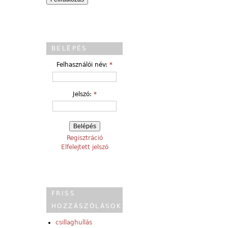
BELÉPÉS
Felhasználói név:
*
Jelszó:
*
Regisztráció
Elfelejtett jelszó
FRISS
HOZZÁSZÓLÁSOK
csillaghullás