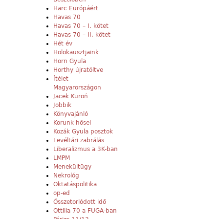
Harc Európáért
Havas 70
Havas 70 – I. kötet
Havas 70 – II. kötet
Hét év
Holokausztjaink
Horn Gyula
Horthy újratöltve
Ítélet
Magyarországon
Jacek Kuroń
Jobbik
Könyvajánló
Korunk hősei
Kozák Gyula posztok
Levéltári zabrálás
Liberalizmus a 3K-ban
LMPM
Menekültügy
Nekrológ
Oktatáspolitika
op-ed
Összetorlódott idő
Ottilia 70 a FUGA-ban