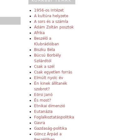
KORÁBBI TÉMÁK
1956-os Intézet
A kultúra helyzete
A sors és a számla
Ádám Zoltán posztok
Afrika
Beszélő a
Klubrádióban
Biszku Béla
Búcsú Borbély
Szilárdtól
Csak a szél
Csak egyetlen forrás
Elmúlt nyolc év
Én kinek állítanék
szobrot?
Eörsi Janó
És most?
Etnikai dimenzió
Eutanázia
Foglalkoztatáspolitika
Gavra
Gazdaság-politika
Göncz Árpád a
Beszélőben