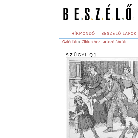
Skip to main content
SECONDARY MENU
HÍRMONDÓ
BESZÉLŐ LAPOK
YOU ARE HERE:
Galériák
»
Cikkekhez tartozó ábrák
SZŰGYI Q1