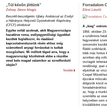
„Túl későn jöttünk”
Forradalom 
Zolnay János blogja
Eörsi László
Beszélő-beszélgetés Ujlaky Andrással az Esélyt
a Hátrányos Helyzetű Gyerekeknek Alapítvány
(CFCF) elnökével
A „kieg” ostrom
Egyike voltál azoknak, akik Magyarországra
1956. október 23-
hazatérve roma, esélyegyenlőségi ügyekkel
a sztálinista hat
kezdtek foglalkozni, és ráadásul
fegyvereket szere
kapcsolatrendszerük révén ehhez még
ostromolni kezdt
számottevő anyagi forrásokat is tudtak
Rádió székházát,
mozgósítani. Mi indított téged arra, hogy a
több más fontos 
magyarországi közéletnek ebbe a részébe
azonban alig volt
vesd bele magad valamikor az ezredforduló
osztagok teheraut
idején?
rendőrségi, ipar
eljutottak az ors
Tovább
Csepel Művekhez 
éjszakai műszakot
dolgozók közül s
forradalmárokhoz.
az, hogy a munk
szemlélte az es
helyzetben sem s
kívülállóként vise