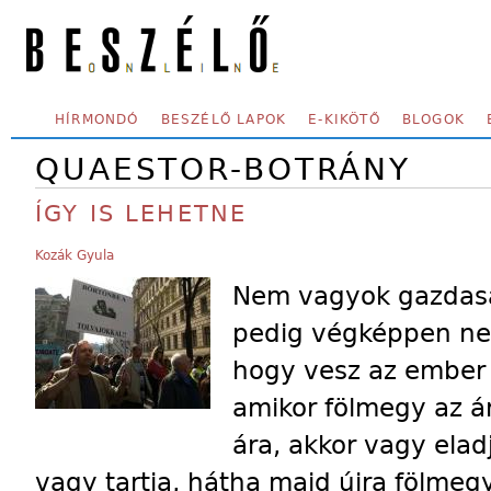
Skip to main content
SECONDARY MENU
HÍRMONDÓ
BESZÉLŐ LAPOK
E-KIKÖTŐ
BLOGOK
QUAESTOR-BOTRÁNY
ÍGY IS LEHETNE
Kozák Gyula
Nem vagyok gazdasá
pedig végképpen nem
hogy vesz az ember 
amikor fölmegy az ár
ára, akkor vagy elad
vagy tartja, hátha majd újra fölmegy