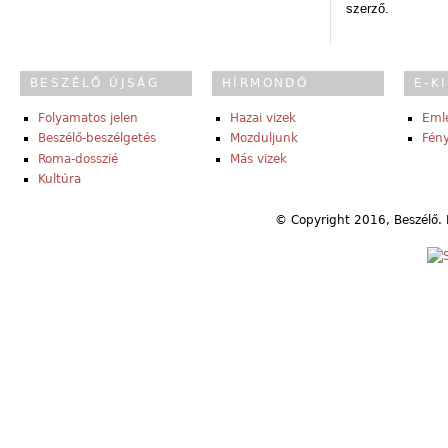
szerző.
BESZÉLŐ ÚJSÁG
HÍRMONDÓ
E-K
Folyamatos jelen
Hazai vizek
Eml
Beszélő-beszélgetés
Mozduljunk
Fény
Roma-dosszié
Más vizek
Kultúra
© Copyright 2016, Beszélő. 