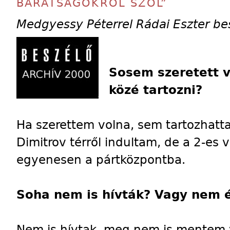
BARÁTSÁGOKRÓL SZÓL”
Medgyessy Péterrel Rádai Eszter be
Sosem szeretett v
közé tartozni?
Ha szerettem volna, sem tartozhatta
Dimitrov térről indultam, de a 2-es
egyenesen a pártközpontba.
Soha nem is hívták? Vagy nem é
Nem is hívtak, meg nem is mentem 