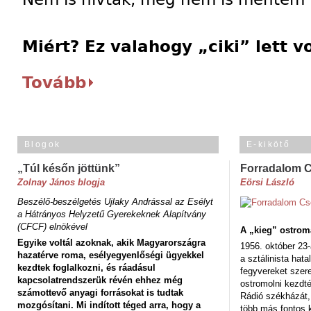
Miért? Ez valahogy „ciki” lett 
Tovább
Blogok
E-kikötő
„Túl későn jöttünk”
Forradalom 
Zolnay János blogja
Eörsi László
Beszélő-beszélgetés Ujlaky Andrással az Esélyt
a Hátrányos Helyzetű Gyerekeknek Alapítvány
(CFCF) elnökével
A „kieg” ostrom
Egyike voltál azoknak, akik Magyarországra
1956. október 23-
hazatérve roma, esélyegyenlőségi ügyekkel
a sztálinista hat
kezdtek foglalkozni, és ráadásul
fegyvereket szere
kapcsolatrendszerük révén ehhez még
ostromolni kezdt
számottevő anyagi forrásokat is tudtak
Rádió székházát,
mozgósítani. Mi indított téged arra, hogy a
több más fontos 