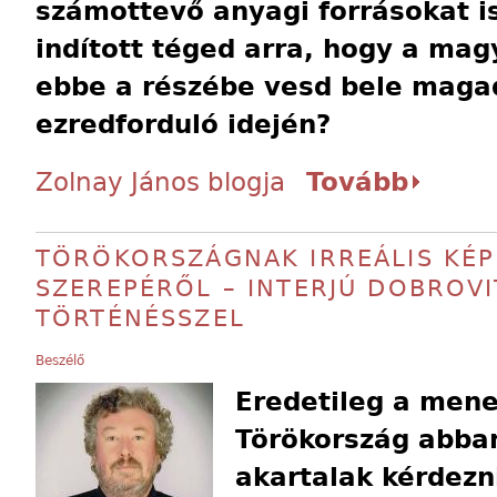
számottevő anyagi forrásokat i
indított téged arra, hogy a mag
ebbe a részébe vesd bele maga
ezredforduló idején?
Zolnay János blogja
Tovább
TÖRÖKORSZÁGNAK IRREÁLIS KÉPE
SZEREPÉRŐL – INTERJÚ DOBROVI
TÖRTÉNÉSSZEL
Beszélő
Eredetileg a mene
Törökország abban
akartalak kérdezni