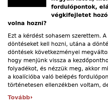
fordulópontok, e
végkifejletet hoz
volna hozni?
Ezt a kérdést sohasem szerettem. A
döntéseket kell hozni, utána a dönt
döntések következményei megváltoz
hogy menjünk vissza a kezdőpontho
folyadékot, és nézzük meg, akkor mi
a koalícióba való belépés fordulópo
történetesen ellenzékben voltam, d
Tovább