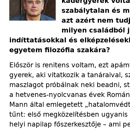
kádergyerek voltá
szabálytalan és m
azt azért nem tud
milyen családból j
indíttatásokkal és elképzelésekk
egyetem filozófia szakára?
Először is renitens voltam, ezt apámt
gyerek, aki vitatkozik a tanáraival, 
maszlagot próbálnak neki beadni, st
a hetvenes-nyolcvanas évek Román
Mann által emlegetett „hatalomvéd
tűnt: első megközelítésben ugyanis
helyi napilap főszerkesztője – ami pe