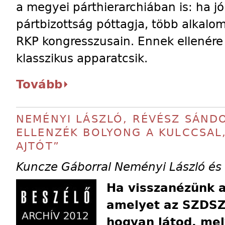
a megyei párthierarchiában is: ha 
pártbizottság póttagja, több alkalo
RKP kongresszusain. Ennek ellenér
klasszikus apparatcsik.
Tovább
NEMÉNYI LÁSZLÓ, RÉVÉSZ SÁND
ELLENZÉK BOLYONG A KULCCSAL,
AJTÓT”
Kuncze Gáborral Neményi László és
Ha visszanézünk a
amelyet az SZDSZ 
hogyan látod, mel