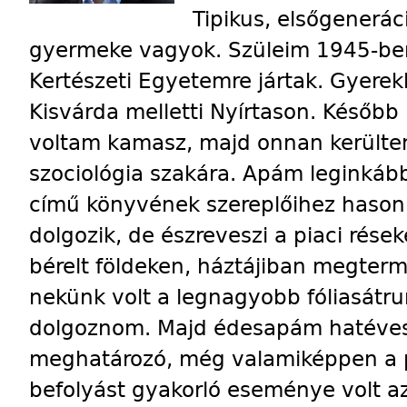
Tipikus, elsőgenerác
gyermeke vagyok. Szüleim 1945-ben 
Kertészeti Egyetemre jártak. Gyere
Kisvárda melletti Nyírtason. Később
voltam kamasz, majd onnan kerülte
szociológia szakára. Apám leginkáb
című könyvének szereplőihez hasonl
dolgozik, de észreveszi a piaci rések
bérelt földeken, háztájiban megterm
nekünk volt a legnagyobb fóliasátrun
dolgoznom. Majd édesapám hatéves
meghatározó, még valamiképpen a po
befolyást gyakorló eseménye volt a