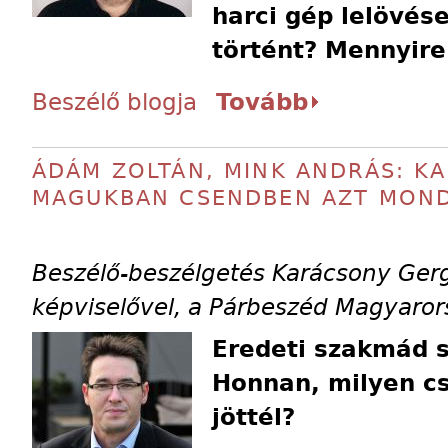
harci gép lelövés
történt? Mennyire
Beszélő blogja
Tovább
ÁDÁM ZOLTÁN, MINK ANDRÁS: KA
MAGUKBAN CSENDBEN AZT MON
Beszélő-beszélgetés Karácsony Gerg
képviselővel, a Párbeszéd Magyarors
Eredeti szakmád s
Honnan, milyen cs
jöttél?