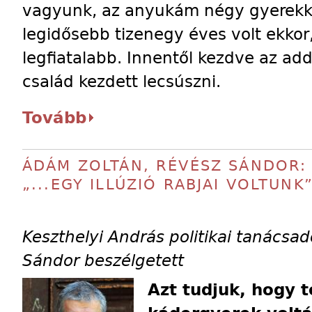
vagyunk, az anyukám négy gyerekke
legidősebb tizenegy éves volt ekkor
legfiatalabb. Innentől kezdve az ad
család kezdett lecsúszni.
Tovább
ÁDÁM ZOLTÁN, RÉVÉSZ SÁNDOR: 
„...EGY ILLÚZIÓ RABJAI VOLTUNK
Keszthelyi András politikai tanács
Sándor beszélgetett
Azt tudjuk, hogy 