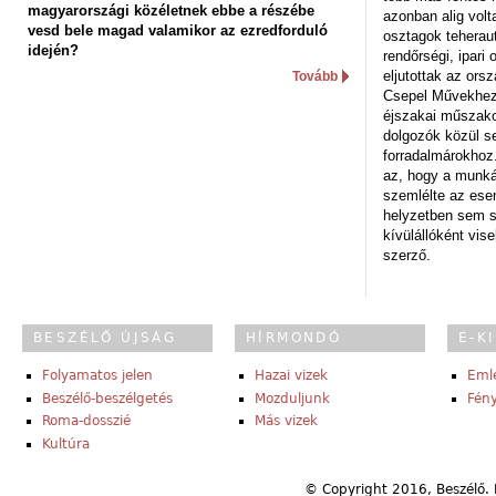
magyarországi közéletnek ebbe a részébe
azonban alig volt
vesd bele magad valamikor az ezredforduló
osztagok teheraut
idején?
rendőrségi, ipar
eljutottak az ors
Tovább
Csepel Művekhez 
éjszakai műszakot
dolgozók közül s
forradalmárokhoz.
az, hogy a munk
szemlélte az es
helyzetben sem s
kívülállóként vise
szerző.
BESZÉLŐ ÚJSÁG
HÍRMONDÓ
E-K
Folyamatos jelen
Hazai vizek
Eml
Beszélő-beszélgetés
Mozduljunk
Fény
Roma-dosszié
Más vizek
Kultúra
© Copyright 2016, Beszélő. 