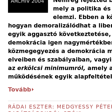
Nemrég fejezted b
mely a politika és
elemzi. Ebben a k
hogyan demoralizálódhat a libe
egyik aggasztó következtetése
demokrácia igen nagymértékben
közmegegyezés a demokrácia m
elveiben és szabályaiban, vagy
az
erkölcsi minimumról,
amely 
működésének egyik alapfeltétel
Tovább
RÁDAI ESZTER: MEDGYESSY PÉTER