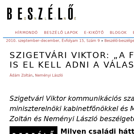
Skip to main content
SECONDARY MENU
HÍRMONDÓ
BESZÉLŐ LAPOK
E-KIKÖTŐ
BLOGOK
YOU ARE HERE:
2010. szeptember–december, Évfolyam 15, Szám 9
»
Beszélő-beszélg
SZIGETVÁRI VIKTOR: „A 
IS EL KELL ADNI A VÁL
Ádám Zoltán
,
Neményi László
Szigetvári Viktor kommunikációs sza
miniszterelnöki kabinetfőnökkel é
Zoltán és Neményi László beszélget
Milyen családi hátt