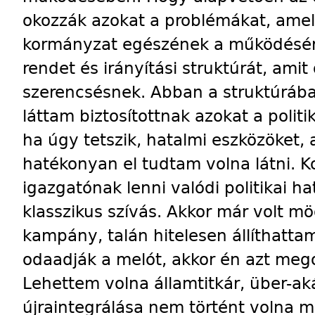
okozzák azokat a problémákat, amel
kormányzat egészének a működésére
rendet és irányítási struktúrát, ami
szerencsésnek. Abban a struktúrá
láttam biztosítottnak azokat a politik
ha úgy tetszik, hatalmi eszközöket,
hatékonyan el tudtam volna látni.
igazgatónak lenni valódi politikai h
klasszikus szívás. Akkor már volt m
kampány, talán hitelesen állíthatt
odaadják a melót, akkor én azt mego
Lehettem volna államtitkár, über-aká
újraintegrálása nem történt volna m