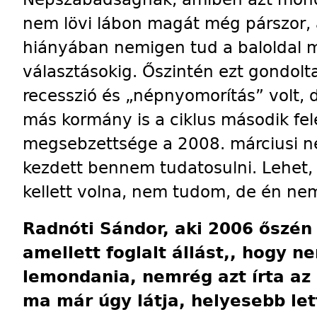
nem lövi lábon magát még párszor, 
hiányában nemigen tud a baloldal m
választásokig. Őszintén ezt gondolt
recesszió és „népnyomorítás” volt, de
más kormány is a ciklus második fel
megsebzettsége a 2008. márciusi n
kezdett bennem tudatosulni. Lehet,
kellett volna, nem tudom, de én ne
Radnóti Sándor, aki 2006 őszén
amellett foglalt állást,, hogy 
lemondania, nemrég azt írta az
ma már úgy látja, helyesebb let