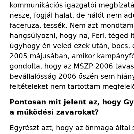
kommunikációs igazgatói megbízatás
nesze, fogjál halat, de hálót nem ad
faceruza, tessék. Nem azt mondtam 
hangsúlyozni, hogy na, Feri, téged i
úgyhogy én veled ezek után, bocs, 
2005 májusában, amikor kampányfő
gondolta, hogy az MSZP 2006 tavaszá
bevállalósság 2006 őszén sem hiány
feltételeket nem tartottam megfelel
Pontosan mit jelent az, hogy 
a működési zavarokat?
Egyrészt azt, hogy az önmaga által s