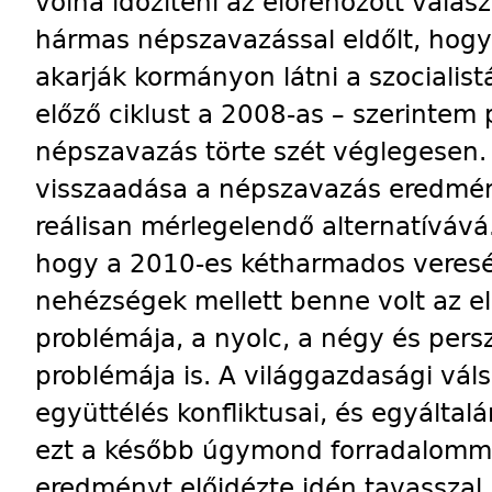
volna időzíteni az előrehozott válas
hármas népszavazással eldőlt, hog
akarják kormányon látni a szocialistá
előző ciklust a 2008-as – szerintem
népszavazás törte szét véglegesen.
visszaadása a népszavazás eredmény
reálisan mérlegelendő alternatíváv
hogy a 2010-es kétharmados veres
nehézségek mellett benne volt az e
problémája, a nyolc, a négy és pers
problémája is. A világgazdasági vá
együttélés konfliktusai, és egyálta
ezt a később úgymond forradalommá s
eredményt előidézte idén tavasszal.