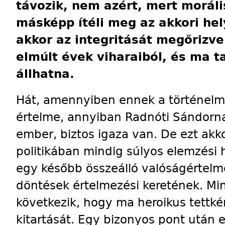
távozik, nem azért, mert morál
másképp ítéli meg az akkori he
akkor az integritását megőrizve 
elmúlt évek viharaiból, és ma t
állhatna.
Hát, amennyiben ennek a történelmi
értelme, annyiban Radnóti Sándorna
ember, biztos igaza van. De ezt akko
politikában mindig súlyos elemzési 
egy később összeálló valóságértelm
döntések értelmezési keretének. M
következik, hogy ma heroikus tettké
kitartását. Egy bizonyos pont után