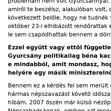
problémám nem volt Gyurcsánnyal. Az
amiről te beszélsz, alakulóban vol
következett belőle, hogy ne tudnék v
október 23-i elhibázott rendőr­attak 
le sem csapódhattak bennem a dön
Ezzel együtt vagy ettől függetl
Gyurcsány politikailag béna ka
e mindabból, amit mondasz, hog
helyére egy másik minisztereln
Bennem ez a kérdés fel sem merült 
hármas népszavazást követő időszak
hibám. 2007 őszén már külső nézőpo
Népszabadságnak, amiben azt mon