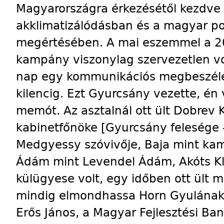
Magyarországra érkezésétől kezdve 
akklimatizálódásban és a magyar po­l
megértésében. A mai eszemmel a 2
kampány viszonylag szervezetlen vo
nap egy kommunikációs megbeszéléss
kilencig. Ezt Gyurcsány vezette, én v
memót. Az asztalnál ott ült Dobrev
kabinetfőnöke [Gyurcsány felesége – 
Medgyessy szóvivője, Baja mint ka
Ádám mint Levendel Ádám, Akóts Kl
külügyese volt, egy időben ott ült
mindig elmondhassa Horn Gyulának, 
Erős János, a Magyar Fejlesztési Ba