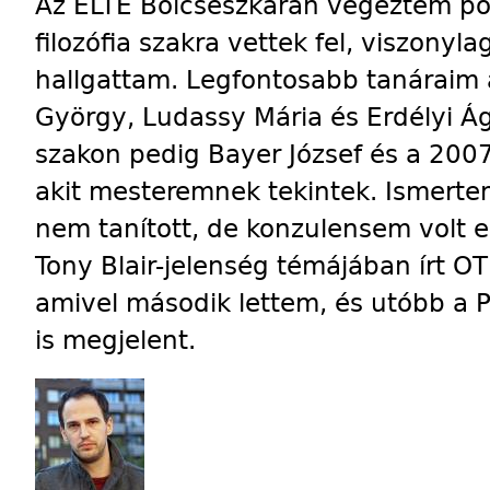
Az ELTE Bölcsészkarán végeztem poli
filozófia szakra vettek fel, viszonylag 
hallgattam. Legfontosabb tanáraim a
György, Ludassy Mária és Erdélyi Ágn
szakon pedig Bayer József és a 200
akit mesteremnek tekintek. Ismertem
nem tanított, de konzulensem volt e
Tony Blair-jelenség témájában írt OT
amivel második lettem, és utóbb a 
is megjelent.