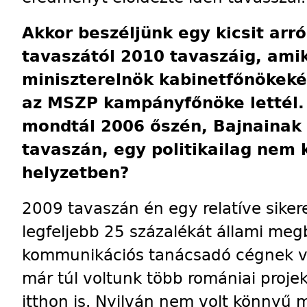
Akkor beszéljünk egy kicsit arró
tavaszától 2010 tavaszáig, amik
miniszterelnök kabinetfőnökeké
az MSZP kampányfőnöke lettél
mondtál 2006 őszén, Bajnainak 
tavaszán, egy politikailag nem
helyzetben?
2009 tavaszán én egy relatíve sike
legfeljebb 25 százalékát állami meg
kommunikációs tanácsadó cégnek vo
már túl voltunk több romániai proje
itthon is. Nyilván nem volt könnyű m