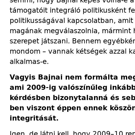
támogatóit integráló politikusként f
politikusságával kapcsolatban, amit 
magának megválaszolnia, mármint h
szerepet játszani. Bennem egyébként
mondom – vannak kétségek azzal ka
alkalmas-e.
Vagyis Bajnai nem formálta meg
ami 2009-ig valószínűleg inkább
kérdésben bizonytalanná és seb
ben viszont éppen ennek köszön
integritását.
Igen, de látni kell, hogy 2009–10 ren