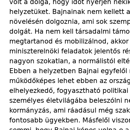
volt a dolga, hogy időt nyerjen neki
helyzetüket. Bajnainak nem kellett
növelésén dolgoznia, ami sok szemp
dolgát. Ha nem kell társadalmi tám
megtartanod és mobilizálnod, akko
miniszterelnöki feladatok jelentős 
nagyon szokatlan, a normálistól eltér
Ebben a helyzetben Bajnai egyfelől 
működőképes lehet ebben az orszá
elhelyezkedő, fogyasztható politikai
személyes életvilágába beleszólni ne
kormányzás, ami ráadásul még szaks
fontosabb ügyekben. Másfelől viszon
semmi, hogy Bajnai képes volna-e a 