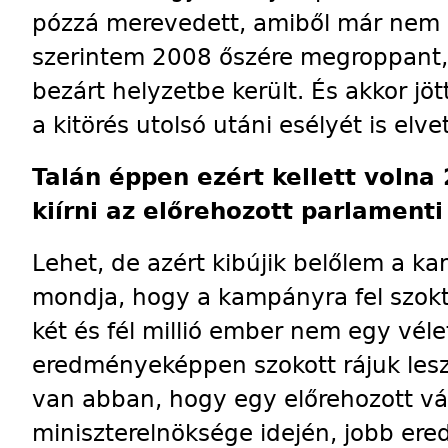
pózzá merevedett, amiből már nem l
szerintem 2008 őszére megroppant, po
bezárt helyzetbe került. És akkor jö
a kitörés utolsó utáni esélyét is elve
Talán éppen ezért kellett volna
kiírni az előrehozott parlament
Lehet, de azért kibújik belőlem a 
mondja, hogy a kampányra fel szokta
két és fél millió ember nem egy véle
eredményeképpen szokott rájuk lesz
van abban, hogy egy előrehozott v
miniszterelnöksége idején, jobb ere