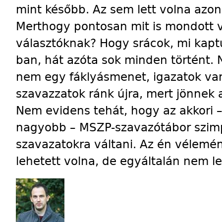
mint később. Az sem lett volna azo
Merthogy pontosan mit is mondott 
választóknak? Hogy srácok, mi kapt
ban, hát azóta sok minden történt. N
nem egy fáklyásmenet, igazatok van,
szavazzatok ránk újra, mert jönnek 
Nem evidens tehát, hogy az akkori –
nagyobb – MSZP-szavazótábor szimp
szavazatokra váltani. Az én vélem
lehetett volna, de egyáltalán nem l