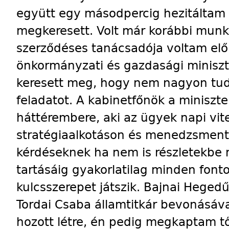
együtt egy másodpercig hezitáltam 
megkeresett. Volt már korábbi mun
szerződéses tanácsadója voltam el
önkormányzati és gazdasági miniszte
keresett meg, hogy nem nagyon tudn
feladatot. A kabinetfőnök a miniszt
háttérembere, aki az ügyek napi vitel
stratégiaalkotáson és menedzsmenten
kérdéseknek ha nem is részletekbe
tartásáig gyakorlatilag minden fon
kulcsszerepet játszik. Bajnai Heged
Tordai Csaba államtitkár bevonásáv
hozott létre, én pedig megkaptam tő