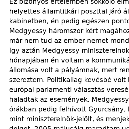
Ez bizonyos értelemben sokkoló élmé
helyettes államtitkári poszttal járó á
kabinetben, én pedig egészen pont
Medgyessy háromszor kért magához,
már nem tud az ember nemet monda
Így aztán Medgyessy miniszterelnö
hónapjában én voltam a kommunikác
állomása volt a pályámnak, mert ren
szereztem. Politikailag kevésbé volt 
európai parlamenti választás veresé
haladtak az események. Medgyessy 
órákban pedig felhívott Gyurcsány, 
mint miniszterelnök-jelölt, és menje
dolgot. 2005 májusáig maradtam ug