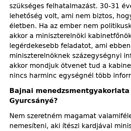
szükséges felhatalmazást. 30-31 év
lehetőség volt, ami nem biztos, ho
életben. Ha az ember nem politikuské
akkor a miniszterelnöki kabinetfőnök
legérdekesebb feladatot, ami ebben
miniszterelnöknek százegységnyi in
akkor mondjuk ötvenet tud a kabine
nincs harminc egységnél több infor
Bajnai menedzsmentgyakorlata j
Gyurcsányé?
Nem szeretném magamat valamifé
nemesíteni, aki ítészi kardjával mini