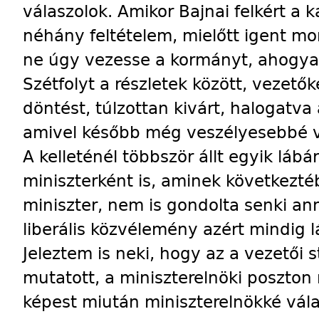
válaszolok. Amikor Bajnai felkért a k
néhány feltételem, mielőtt igent mo
ne úgy vezesse a kormányt, ahogya
Szétfolyt a részletek között, vezet
döntést, túlzottan kivárt, halogatv
amivel később még veszélyesebbé vá
A kelleténél többször állt egyik lábár
miniszterként is, aminek következté
miniszter, nem is gondolta senki an
liberális közvélemény azért mindig 
Jeleztem is neki, hogy az a vezetői s
mutatott, a miniszterelnöki poszto
képest miután miniszterelnökké válas