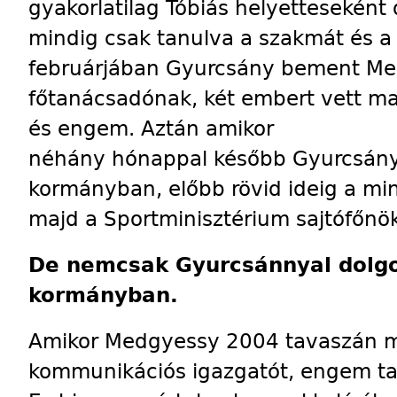
gyakorlatilag Tóbiás helyetteseként
mindig csak tanulva a szakmát és a
februárjában Gyurcsány bement Med
főtanácsadónak, két embert vett ma
és engem. Aztán amikor
néhány hónappal később Gyurcsány 
kormányban, előbb rövid ideig a min
majd a Sportminisztérium sajtófőnök
De nemcsak Gyurcsánnyal dolgo
kormányban.
Amikor Medgyessy 2004 tavaszán m
kommunikációs igazgatót, engem tal