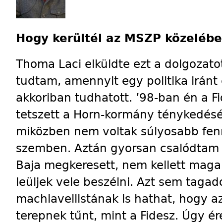
Hogy kerültél az MSZP közelébe
Thoma Laci elküldte ezt a dolgozatot
tudtam, amennyit egy politika iránt
akkoriban tudhatott. ’98-ban én a 
tetszett a Horn-kormány ténykedésé
miközben nem voltak súlyosabb fenn
szemben. Aztán gyorsan csalódtam
Baja megkeresett, nem kellett ma
leüljek vele beszélni. Azt sem taga
machiavellistának is hathat, hogy 
terepnek tűnt, mint a Fidesz. Úgy é