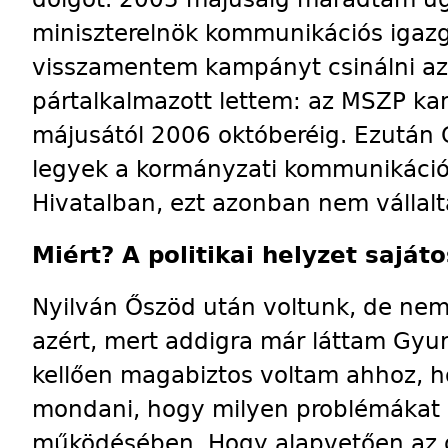
miniszterelnök kommunikációs igazg
visszamentem kampányt csinálni az
pártalkalmazott lettem: az MSZP k
májusától 2006 októberéig. Ezután 
legyek a kormányzati kommunikációs
Hivatalban, ezt azonban nem vállal
Miért? A politikai helyzet saját
Nyilván Őszöd után voltunk, de ne
azért, mert addigra már láttam Gyu
kellően magabiztos voltam ahhoz, 
mondani, hogy milyen problémákat l
működésében. Hogy alapvetően az ő