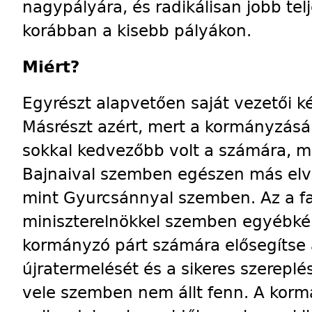
nagypályára, és radikálisan jobb tel
korábban a kisebb pályákon.
Miért?
Egyrészt alapvetően saját vezetői 
Másrészt azért, mert a kormányzásán
sokkal kedvezőbb volt a számára, mi
Bajnaival szemben egészen más el
mint Gyurcsánnyal szemben. Az a faj
miniszter­elnökkel szemben egyébkén
kormányzó párt számára elősegítse a
újratermelését és a sikeres szereplé
vele szemben nem állt fenn. A korm