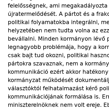
felelősségnek, ami megakadályozta
újratermelődését. A pártot és a frak
politikai folyamatokba integrálni, m
helyzetében nem tudta volna az ezze
bevállalni. Minden kormányon lévő 
legnagyobb problémája, hogy a kor
csak bajt tud okozni, politikai hasz
pártokra szavaznak, nem a kormány
kommunikáció ezért akkor hatékon
kormányzat működését dokumentálja
választóktól felhatalmazást kérő pol
kommunikációjának formálása is. Er
miniszterelnöknek nem volt ereje. 