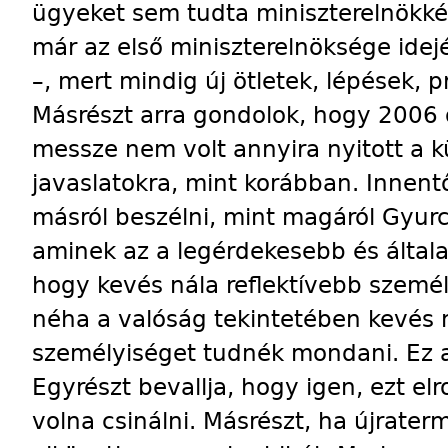
ügyeket sem tudta miniszterelnökkén
már az első miniszterelnöksége idej
–, mert mindig új ötletek, lépések, 
Másrészt arra gondolok, hogy 2006
messze nem volt annyira nyitott a k
javaslatokra, mint korábban. Innent
másról beszélni, mint magáról Gyur
aminek az a legérdekesebb és általa
hogy kevés nála reflektívebb szemé
néha a valóság tekintetében kevés 
személyiséget tudnék mondani. Ez a
Egyrészt bevallja, hogy igen, ezt el
volna csinálni. Másrészt, ha újraterm