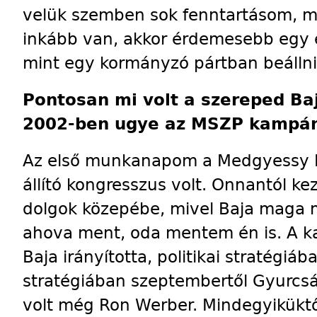
velük szemben sok fenntartásom, m
inkább van, akkor érdemesebb egy é
mint egy kormányzó pártban beállni
Pontosan mi volt a szereped Baj
2002-ben ugye az MSZP kampán
Az első munkanapom a Medgyessy Pét
állító kongresszus volt. Onnantól 
dolgok közepébe, mivel Baja maga me
ahova ment, oda mentem én is. A k
Baja irányította, politikai stratégi
stratégiában szeptembertől Gyurcsán
volt még Ron Werber. Mindegyiküktő