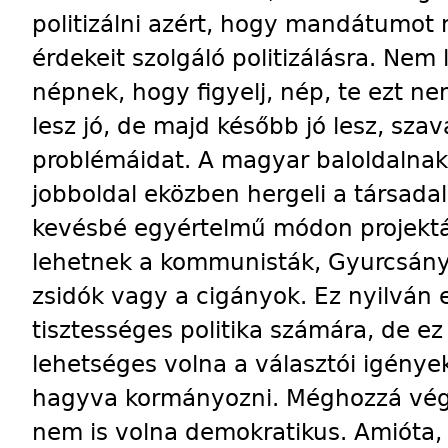
politizálni azért, hogy mandátumot n
érdekeit szolgáló politizálásra. Nem l
népnek, hogy figyelj, nép, te ezt 
lesz jó, de majd később jó lesz, sz
problémáidat. A magyar baloldalnak
jobboldal eközben hergeli a társada
kevésbé egyértelmű módon projektál
lehetnek a kommunisták, Gyurcsány
zsidók vagy a cigányok. Ez nyilván 
tisztességes politika számára, de ez
lehetséges volna a választói igények
hagyva kormányozni. Méghozzá végs
nem is volna demokratikus. Amióta, 