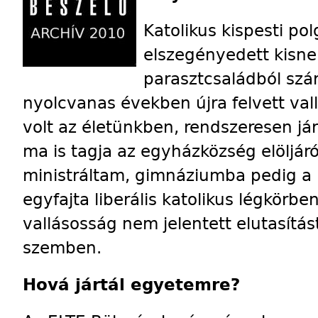
Katolikus kispesti p
elszegényedett kisne
parasztcsaládból szár
nyolcvanas években újra felvett va
volt az életünkben, rendszeresen 
ma is tagja az egyházközség elölj
ministráltam, gimnáziumba pedig a 
egyfajta liberális katolikus légkörb
vallásosság nem jelentett elutasítá
szemben.
Hová jártál egyetemre?