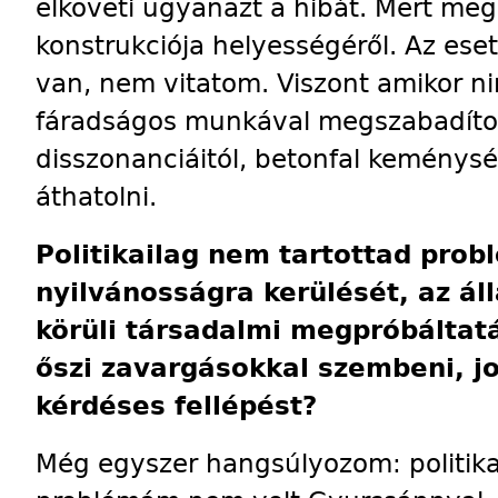
elköveti ugyanazt a hibát. Mert meg
konstrukciója helyességéről. Az ese
van, nem vitatom. Viszont amikor ni
fáradságos munkával megszabadítot
disszonanciáitól, betonfal keménys
áthatolni.
Politikailag nem tartottad pro
nyilvánosságra kerülését, az áll
körüli társadalmi megpróbáltat
őszi zavargásokkal szembeni, j
kérdéses fellépést?
Még egyszer hangsúlyozom: politikai