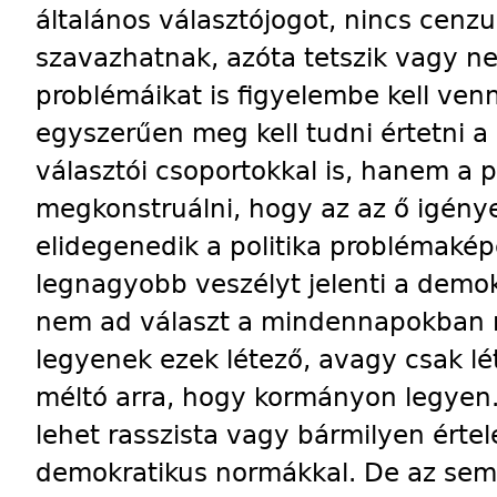
általános választójogot, nincs cenzus
szavazhatnak, azóta tetszik vagy nem
problémáikat is figyelembe kell venn
egyszerűen meg kell tudni értetni a p
választói csoportokkal is, hanem a po
megkonstruálni, hogy az az ő igénye
elidegenedik a politika problémakép
legnagyobb veszélyt jelenti a demokr
nem ad választ a mindennapokban 
legyenek ezek létező, avagy csak l
méltó arra, hogy kormányon legyen
lehet rasszista vagy bármilyen érte
demokratikus normákkal. De az sem 