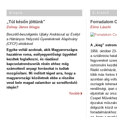
Blogok
E-kikötő
„Túl későn jöttünk”
Forradalom 
Zolnay János blogja
Eörsi László
Beszélő-beszélgetés Ujlaky Andrással az Esélyt
a Hátrányos Helyzetű Gyerekeknek Alapítvány
(CFCF) elnökével
A „kieg” ostrom
Egyike voltál azoknak, akik Magyarországra
1956. október 23-
hazatérve roma, esélyegyenlőségi ügyekkel
a sztálinista hat
kezdtek foglalkozni, és ráadásul
fegyvereket szere
kapcsolatrendszerük révén ehhez még
ostromolni kezdt
számottevő anyagi forrásokat is tudtak
Rádió székházát,
mozgósítani. Mi indított téged arra, hogy a
több más fontos 
magyarországi közéletnek ebbe a részébe
azonban alig volt
vesd bele magad valamikor az ezredforduló
osztagok teheraut
idején?
rendőrségi, ipar
eljutottak az ors
Tovább
Csepel Művekhez 
éjszakai műszakot
dolgozók közül s
forradalmárokhoz.
az, hogy a munk