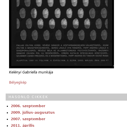
Kelényi Gabriella munkája
Bélyegkép
HASONLÓ CIKKEK
2006. szeptember
2009. július–augusztus
2007. szeptember
2011. április