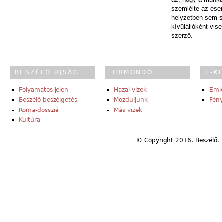
szemlélte az es
helyzetben sem s
kívülállóként vise
szerző.
BESZÉLŐ ÚJSÁG
HÍRMONDÓ
E-K
Folyamatos jelen
Hazai vizek
Eml
Beszélő-beszélgetés
Mozduljunk
Fény
Roma-dosszié
Más vizek
Kultúra
© Copyright 2016, Beszélő. 