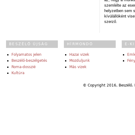
szemlélte az es
helyzetben sem s
kívülállóként vise
szerző.
BESZÉLŐ ÚJSÁG
HÍRMONDÓ
E-K
Folyamatos jelen
Hazai vizek
Eml
Beszélő-beszélgetés
Mozduljunk
Fény
Roma-dosszié
Más vizek
Kultúra
© Copyright 2016, Beszélő. 