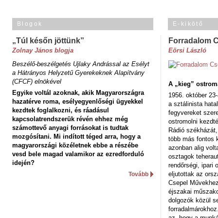
Blogok
E-kikötő
„Túl későn jöttünk”
Forradalom 
Zolnay János blogja
Eörsi László
Beszélő-beszélgetés Ujlaky Andrással az Esélyt
a Hátrányos Helyzetű Gyerekeknek Alapítvány
(CFCF) elnökével
A „kieg” ostrom
Egyike voltál azoknak, akik Magyarországra
1956. október 23-
hazatérve roma, esélyegyenlőségi ügyekkel
a sztálinista hat
kezdtek foglalkozni, és ráadásul
fegyvereket szere
kapcsolatrendszerük révén ehhez még
ostromolni kezdt
számottevő anyagi forrásokat is tudtak
Rádió székházát,
mozgósítani. Mi indított téged arra, hogy a
több más fontos 
magyarországi közéletnek ebbe a részébe
azonban alig volt
vesd bele magad valamikor az ezredforduló
osztagok teheraut
idején?
rendőrségi, ipar
eljutottak az ors
Tovább
Csepel Művekhez 
éjszakai műszakot
dolgozók közül s
forradalmárokhoz.
az, hogy a munk