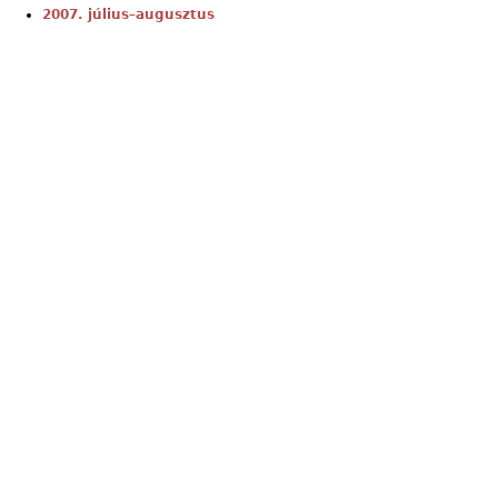
2007. július–augusztus