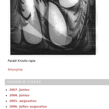
Parádi Kriszta rajza
Bélyegkép
HASONLÓ CIKKEK
2007. június
2008. június
2005. augusztus
2006. július–augusztus