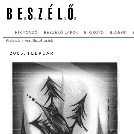
Skip to main content
SECONDARY MENU
HÍRMONDÓ
BESZÉLŐ LAPOK
E-KIKÖTŐ
BLOGOK
YOU ARE HERE:
Galériák
»
Versillusztrációk
2005. FEBRUÁR