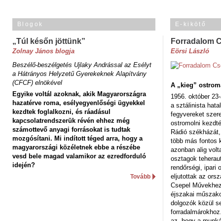
Blogok
E-kikötő
„Túl későn jöttünk”
Forradalom 
Zolnay János blogja
Eörsi László
Beszélő-beszélgetés Ujlaky Andrással az Esélyt
a Hátrányos Helyzetű Gyerekeknek Alapítvány
(CFCF) elnökével
A „kieg” ostrom
Egyike voltál azoknak, akik Magyarországra
1956. október 23-
hazatérve roma, esélyegyenlőségi ügyekkel
a sztálinista hat
kezdtek foglalkozni, és ráadásul
fegyvereket szere
kapcsolatrendszerük révén ehhez még
ostromolni kezdt
számottevő anyagi forrásokat is tudtak
Rádió székházát,
mozgósítani. Mi indított téged arra, hogy a
több más fontos 
magyarországi közéletnek ebbe a részébe
azonban alig volt
vesd bele magad valamikor az ezredforduló
osztagok teheraut
idején?
rendőrségi, ipar
eljutottak az ors
Tovább
Csepel Művekhez 
éjszakai műszakot
dolgozók közül s
forradalmárokhoz.
az, hogy a munk