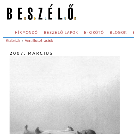
Skip to main content
SECONDARY MENU
HÍRMONDÓ
BESZÉLŐ LAPOK
E-KIKÖTŐ
BLOGOK
YOU ARE HERE:
Galériák
»
Versillusztrációk
2007. MÁRCIUS