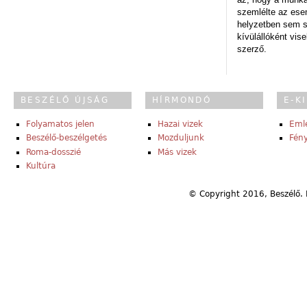
szemlélte az es
helyzetben sem s
kívülállóként vise
szerző.
BESZÉLŐ ÚJSÁG
HÍRMONDÓ
E-K
Folyamatos jelen
Hazai vizek
Eml
Beszélő-beszélgetés
Mozduljunk
Fény
Roma-dosszié
Más vizek
Kultúra
© Copyright 2016, Beszélő. 