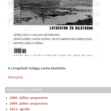
A címlapfotót Szilágyi Lenke készítette.
Bélyegkép
HASONLÓ CIKKEK
2006. július–augusztus
2009. július–augusztus
2011. április