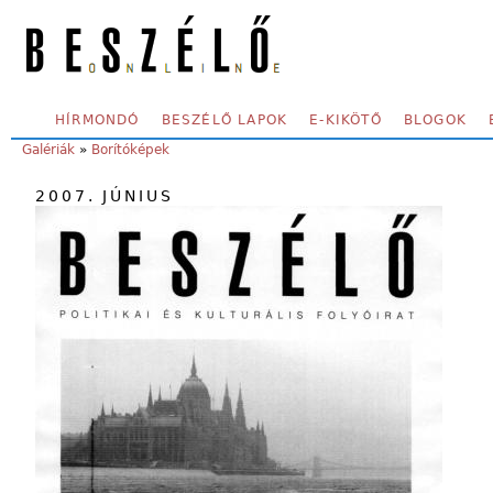
Skip to main content
SECONDARY MENU
HÍRMONDÓ
BESZÉLŐ LAPOK
E-KIKÖTŐ
BLOGOK
YOU ARE HERE:
Galériák
»
Borítóképek
2007. JÚNIUS