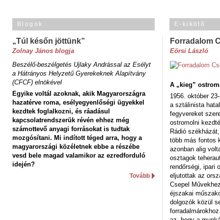
Blogok
E-kikötő
„Túl későn jöttünk”
Forradalom 
Zolnay János blogja
Eörsi László
Beszélő-beszélgetés Ujlaky Andrással az Esélyt
a Hátrányos Helyzetű Gyerekeknek Alapítvány
(CFCF) elnökével
A „kieg” ostrom
Egyike voltál azoknak, akik Magyarországra
1956. október 23-
hazatérve roma, esélyegyenlőségi ügyekkel
a sztálinista hat
kezdtek foglalkozni, és ráadásul
fegyvereket szere
kapcsolatrendszerük révén ehhez még
ostromolni kezdt
számottevő anyagi forrásokat is tudtak
Rádió székházát,
mozgósítani. Mi indított téged arra, hogy a
több más fontos 
magyarországi közéletnek ebbe a részébe
azonban alig volt
vesd bele magad valamikor az ezredforduló
osztagok teheraut
idején?
rendőrségi, ipar
eljutottak az ors
Tovább
Csepel Művekhez 
éjszakai műszakot
dolgozók közül s
forradalmárokhoz.
az, hogy a munk