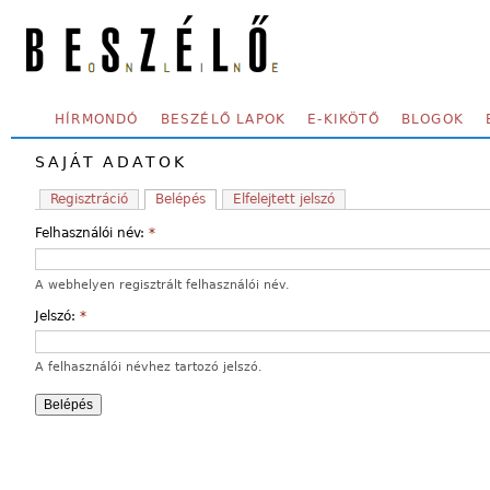
Skip to main content
SECONDARY MENU
HÍRMONDÓ
BESZÉLŐ LAPOK
E-KIKÖTŐ
BLOGOK
SAJÁT ADATOK
Regisztráció
Belépés
Elfelejtett jelszó
Felhasználói név:
*
A webhelyen regisztrált felhasználói név.
Jelszó:
*
A felhasználói névhez tartozó jelszó.