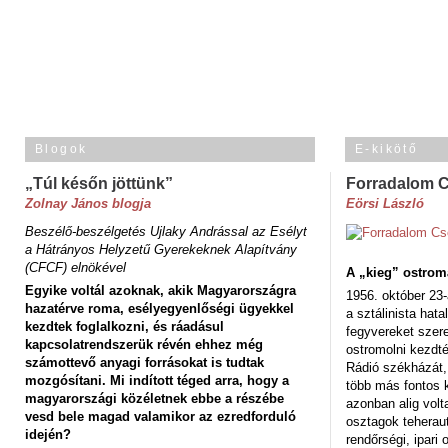
Blogok
E-kikötő
„Túl későn jöttünk”
Forradalom 
Zolnay János blogja
Eörsi László
Beszélő-beszélgetés Ujlaky Andrással az Esélyt
a Hátrányos Helyzetű Gyerekeknek Alapítvány
(CFCF) elnökével
A „kieg” ostrom
Egyike voltál azoknak, akik Magyarországra
1956. október 23-
hazatérve roma, esélyegyenlőségi ügyekkel
a sztálinista hat
kezdtek foglalkozni, és ráadásul
fegyvereket szere
kapcsolatrendszerük révén ehhez még
ostromolni kezdt
számottevő anyagi forrásokat is tudtak
Rádió székházát,
mozgósítani. Mi indított téged arra, hogy a
több más fontos 
magyarországi közéletnek ebbe a részébe
azonban alig volt
vesd bele magad valamikor az ezredforduló
osztagok teheraut
idején?
rendőrségi, ipar