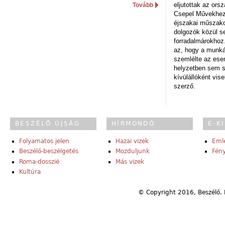
eljutottak az ors
Tovább
Csepel Művekhez 
éjszakai műszakot
dolgozók közül s
forradalmárokhoz.
az, hogy a munk
szemlélte az es
helyzetben sem s
kívülállóként vise
szerző.
BESZÉLŐ ÚJSÁG
HÍRMONDÓ
E-K
Folyamatos jelen
Hazai vizek
Eml
Beszélő-beszélgetés
Mozduljunk
Fény
Roma-dosszié
Más vizek
Kultúra
© Copyright 2016, Beszélő. 