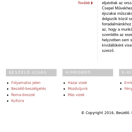
eljutottak az ors
Tovább
Csepel Művekhez 
éjszakai műszakot
dolgozók közül s
forradalmárokhoz.
az, hogy a munk
szemlélte az es
helyzetben sem s
kívülállóként vise
szerző.
BESZÉLŐ ÚJSÁG
HÍRMONDÓ
E-K
Folyamatos jelen
Hazai vizek
Eml
Beszélő-beszélgetés
Mozduljunk
Fény
Roma-dosszié
Más vizek
Kultúra
© Copyright 2016, Beszélő. 