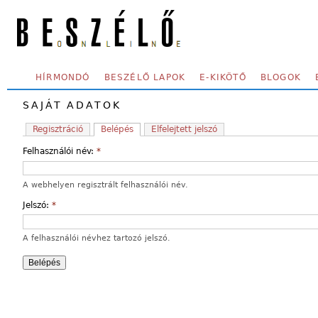
Skip to main content
SECONDARY MENU
HÍRMONDÓ
BESZÉLŐ LAPOK
E-KIKÖTŐ
BLOGOK
SAJÁT ADATOK
Regisztráció
Belépés
Elfelejtett jelszó
Felhasználói név:
*
A webhelyen regisztrált felhasználói név.
Jelszó:
*
A felhasználói névhez tartozó jelszó.