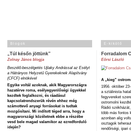
Blogok
E-kikötő
„Túl későn jöttünk”
Forradalom 
Zolnay János blogja
Eörsi László
Beszélő-beszélgetés Ujlaky Andrással az Esélyt
a Hátrányos Helyzetű Gyerekeknek Alapítvány
(CFCF) elnökével
A „kieg” ostrom
Egyike voltál azoknak, akik Magyarországra
1956. október 23-
hazatérve roma, esélyegyenlőségi ügyekkel
a sztálinista hat
kezdtek foglalkozni, és ráadásul
fegyvereket szere
kapcsolatrendszerük révén ehhez még
ostromolni kezdt
számottevő anyagi forrásokat is tudtak
Rádió székházát,
mozgósítani. Mi indított téged arra, hogy a
több más fontos 
magyarországi közéletnek ebbe a részébe
azonban alig volt
vesd bele magad valamikor az ezredforduló
osztagok teheraut
idején?
rendőrségi, ipar