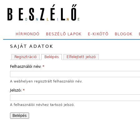
Skip to main content
SECONDARY MENU
HÍRMONDÓ
BESZÉLŐ LAPOK
E-KIKÖTŐ
BLOGOK
SAJÁT ADATOK
Regisztráció
Belépés
Elfelejtett jelszó
Felhasználói név:
*
A webhelyen regisztrált felhasználói név.
Jelszó:
*
A felhasználói névhez tartozó jelszó.