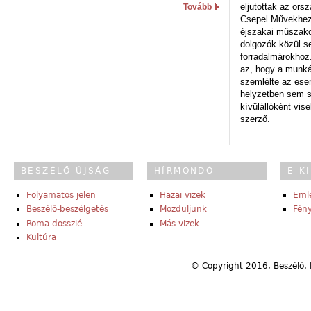
eljutottak az ors
Tovább
Csepel Művekhez 
éjszakai műszakot
dolgozók közül s
forradalmárokhoz.
az, hogy a munk
szemlélte az es
helyzetben sem s
kívülállóként vise
szerző.
BESZÉLŐ ÚJSÁG
HÍRMONDÓ
E-K
Folyamatos jelen
Hazai vizek
Eml
Beszélő-beszélgetés
Mozduljunk
Fény
Roma-dosszié
Más vizek
Kultúra
© Copyright 2016, Beszélő. 