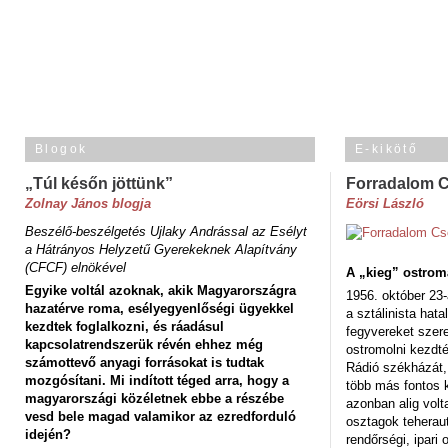
Blogok
E-kikötő
„Túl későn jöttünk”
Forradalom 
Zolnay János blogja
Eörsi László
Beszélő-beszélgetés Ujlaky Andrással az Esélyt
a Hátrányos Helyzetű Gyerekeknek Alapítvány
(CFCF) elnökével
A „kieg” ostrom
Egyike voltál azoknak, akik Magyarországra
1956. október 23-
hazatérve roma, esélyegyenlőségi ügyekkel
a sztálinista hat
kezdtek foglalkozni, és ráadásul
fegyvereket szere
kapcsolatrendszerük révén ehhez még
ostromolni kezdt
számottevő anyagi forrásokat is tudtak
Rádió székházát,
mozgósítani. Mi indított téged arra, hogy a
több más fontos 
magyarországi közéletnek ebbe a részébe
azonban alig volt
vesd bele magad valamikor az ezredforduló
osztagok teheraut
idején?
rendőrségi, ipar