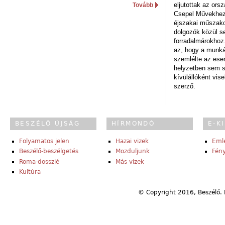
eljutottak az ors
Tovább
Csepel Művekhez 
éjszakai műszakot
dolgozók közül s
forradalmárokhoz.
az, hogy a munk
szemlélte az es
helyzetben sem s
kívülállóként vise
szerző.
BESZÉLŐ ÚJSÁG
HÍRMONDÓ
E-K
Folyamatos jelen
Hazai vizek
Eml
Beszélő-beszélgetés
Mozduljunk
Fény
Roma-dosszié
Más vizek
Kultúra
© Copyright 2016, Beszélő. 