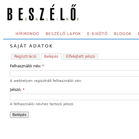
Skip to main content
SECONDARY MENU
HÍRMONDÓ
BESZÉLŐ LAPOK
E-KIKÖTŐ
BLOGOK
SAJÁT ADATOK
Regisztráció
Belépés
Elfelejtett jelszó
Felhasználói név:
*
A webhelyen regisztrált felhasználói név.
Jelszó:
*
A felhasználói névhez tartozó jelszó.