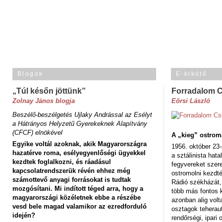
Blogok
E-kikötő
„Túl későn jöttünk”
Forradalom 
Zolnay János blogja
Eörsi László
Beszélő-beszélgetés Ujlaky Andrással az Esélyt
a Hátrányos Helyzetű Gyerekeknek Alapítvány
(CFCF) elnökével
A „kieg” ostrom
Egyike voltál azoknak, akik Magyarországra
1956. október 23-
hazatérve roma, esélyegyenlőségi ügyekkel
a sztálinista hat
kezdtek foglalkozni, és ráadásul
fegyvereket szere
kapcsolatrendszerük révén ehhez még
ostromolni kezdt
számottevő anyagi forrásokat is tudtak
Rádió székházát,
mozgósítani. Mi indított téged arra, hogy a
több más fontos 
magyarországi közéletnek ebbe a részébe
azonban alig volt
vesd bele magad valamikor az ezredforduló
osztagok teheraut
idején?
rendőrségi, ipar