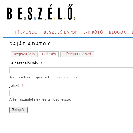
Skip to main content
SECONDARY MENU
HÍRMONDÓ
BESZÉLŐ LAPOK
E-KIKÖTŐ
BLOGOK
SAJÁT ADATOK
Regisztráció
Belépés
Elfelejtett jelszó
Felhasználói név:
*
A webhelyen regisztrált felhasználói név.
Jelszó:
*
A felhasználói névhez tartozó jelszó.