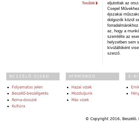
eljutottak az ors
Tovább
Csepel Művekhez 
éjszakai műszakot
dolgozók közül s
forradalmárokhoz.
az, hogy a munk
szemlélte az es
helyzetben sem s
kívülállóként vise
szerző.
BESZÉLŐ ÚJSÁG
HÍRMONDÓ
E-K
Folyamatos jelen
Hazai vizek
Eml
Beszélő-beszélgetés
Mozduljunk
Fény
Roma-dosszié
Más vizek
Kultúra
© Copyright 2016, Beszélő. 