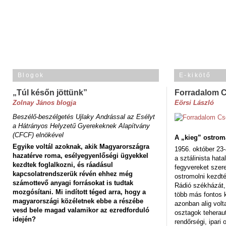
Blogok
E-kikötő
„Túl későn jöttünk”
Forradalom 
Zolnay János blogja
Eörsi László
Beszélő-beszélgetés Ujlaky Andrással az Esélyt
a Hátrányos Helyzetű Gyerekeknek Alapítvány
(CFCF) elnökével
A „kieg” ostrom
Egyike voltál azoknak, akik Magyarországra
1956. október 23-
hazatérve roma, esélyegyenlőségi ügyekkel
a sztálinista hat
kezdtek foglalkozni, és ráadásul
fegyvereket szere
kapcsolatrendszerük révén ehhez még
ostromolni kezdt
számottevő anyagi forrásokat is tudtak
Rádió székházát,
mozgósítani. Mi indított téged arra, hogy a
több más fontos 
magyarországi közéletnek ebbe a részébe
azonban alig volt
vesd bele magad valamikor az ezredforduló
osztagok teheraut
idején?
rendőrségi, ipar