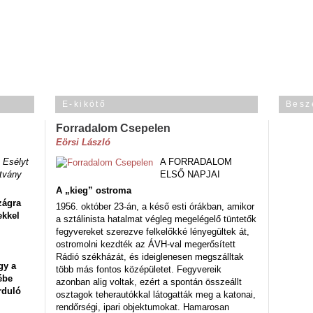
E-kikötő
Besz
Forradalom Csepelen
Eörsi László
 Esélyt
A FORRADALOM
tvány
ELSŐ NAPJAI
A „kieg” ostroma
zágra
1956. október 23-án, a késő esti órákban, amikor
ekkel
a sztálinista hatalmat végleg megelégelő tüntetők
fegyvereket szerezve felkelőkké lényegültek át,
ostromolni kezdték az ÁVH-val megerősített
Rádió székházát, és ideiglenesen megszálltak
gy a
több más fontos középületet. Fegyvereik
ébe
azonban alig voltak, ezért a spontán összeállt
rduló
osztagok teherautókkal látogatták meg a katonai,
rendőrségi, ipari objektumokat. Hamarosan