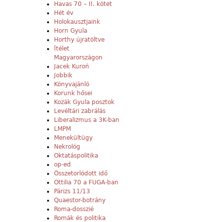
Havas 70 – II. kötet
Hét év
Holokausztjaink
Horn Gyula
Horthy újratöltve
Ítélet
Magyarországon
Jacek Kuroń
Jobbik
Könyvajánló
Korunk hősei
Kozák Gyula posztok
Levéltári zabrálás
Liberalizmus a 3K-ban
LMPM
Menekültügy
Nekrológ
Oktatáspolitika
op-ed
Összetorlódott idő
Ottilia 70 a FUGA-ban
Párizs 11/13
Quaestor-botrány
Roma-dosszié
Romák és politika