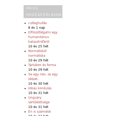
FRISS
HOZZÁSZÓLÁSOK
csillaghullás
8 év 1 nap
Elfilozófálgatni egy
humanitárius
katasztrófáról
10 év 25 hét
Normálisból
normálisba
10 év 29 hét
Tartalom és forma
10 év 29 hét
Se egy név, se egy
idézet,
10 év 30 hét
Hibás kiindulás
10 év 31 hét
Ungváry
sértődöttsége
10 év 31 hét
Én is számolok