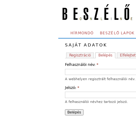
Skip to main content
SECONDARY MENU
HÍRMONDÓ
BESZÉLŐ LAPOK
SAJÁT ADATOK
Regisztráció
Belépés
Elfelejtet
Felhasználói név:
*
A webhelyen regisztrált felhasználói név.
Jelszó:
*
A felhasználói névhez tartozó jelszó.