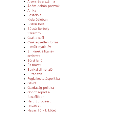
A sors és a számla
Ádám Zoltán posztok
Afrika
Beszélő a
Klubrádióban
Biszku Béla
Búcsú Borbély
Szilárdtól
Csak a szél
Csak egyetlen forrás
Elmúlt nyolc év
Én kinek állítanék
szobrot?
Eörsi Janó
És most?
Etnikai dimenzió
Eutanázia
Foglalkoztatáspolitika
Gavra
Gazdaság-politika
Göncz Árpád a
Beszélőben
Harc Európáért
Havas 70
Havas 70 – I. kötet