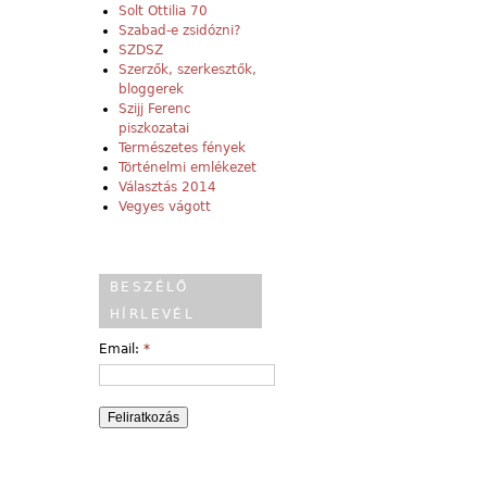
Solt Ottilia 70
Szabad-e zsidózni?
SZDSZ
Szerzők, szerkesztők,
bloggerek
Szijj Ferenc
piszkozatai
Természetes fények
Történelmi emlékezet
Választás 2014
Vegyes vágott
BESZÉLŐ
HÍRLEVÉL
Email:
*