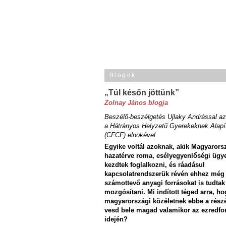
Blogok
„Túl későn jöttünk”
Zolnay János blogja
Beszélő-beszélgetés Ujlaky Andrással az
a Hátrányos Helyzetű Gyerekeknek Alapí
(CFCF) elnökével
Egyike voltál azoknak, akik Magyarors
hazatérve roma, esélyegyenlőségi ügy
kezdtek foglalkozni, és ráadásul
kapcsolatrendszerük révén ehhez még
számottevő anyagi forrásokat is tudtak
mozgósítani. Mi indított téged arra, ho
magyarországi közéletnek ebbe a rész
vesd bele magad valamikor az ezredfo
idején?