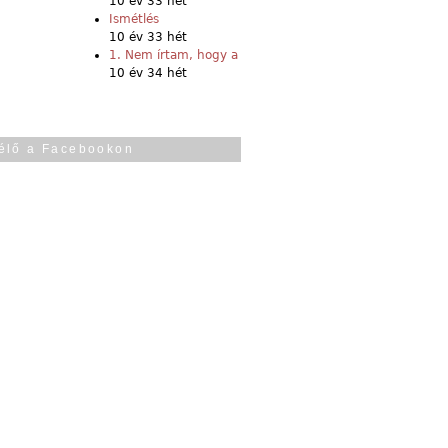
10 év 33 hét
Ismétlés
10 év 33 hét
1. Nem írtam, hogy a
10 év 34 hét
élő a Facebookon