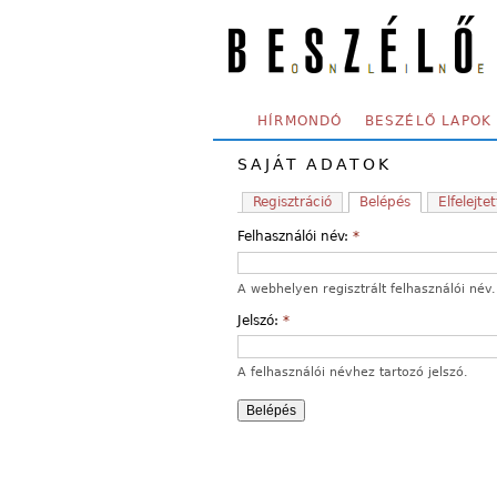
Skip to main content
SECONDARY MENU
HÍRMONDÓ
BESZÉLŐ LAPOK
SAJÁT ADATOK
Regisztráció
Belépés
Elfelejtet
Felhasználói név:
*
A webhelyen regisztrált felhasználói név.
Jelszó:
*
A felhasználói névhez tartozó jelszó.