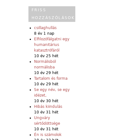
FRISS
HOZZÁSZÓLÁSOK
csillaghullás
8 év 1 nap
Elfilozófálgatni egy
humanitárius
katasztrófáról
10 év 25 hét
Normálisból
normálisba
10 év 29 hét
Tartalom és forma
10 év 29 hét
Se egy név, se egy
idézet,
10 év 30 hét
Hibás kiindulás
10 év 31 hét
Ungváry
sértődöttsége
10 év 31 hét
Én is számolok