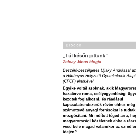
Blogok
„Túl későn jöttünk”
Zolnay János blogja
Beszélő-beszélgetés Ujlaky Andrással az
a Hátrányos Helyzetű Gyerekeknek Alapí
(CFCF) elnökével
Egyike voltál azoknak, akik Magyarors
hazatérve roma, esélyegyenlőségi ügy
kezdtek foglalkozni, és ráadásul
kapcsolatrendszerük révén ehhez még
számottevő anyagi forrásokat is tudtak
mozgósítani. Mi indított téged arra, ho
magyarországi közéletnek ebbe a rész
vesd bele magad valamikor az ezredfo
idején?