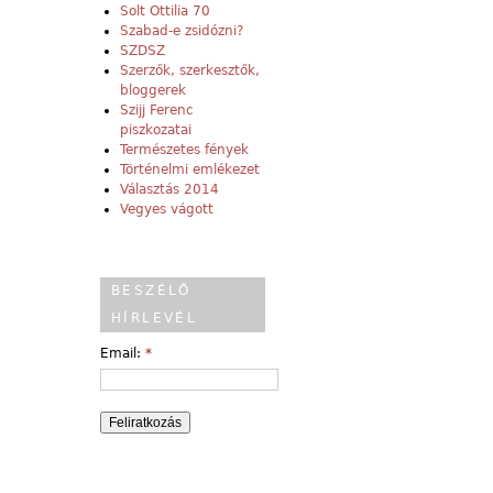
Solt Ottilia 70
Szabad-e zsidózni?
SZDSZ
Szerzők, szerkesztők,
bloggerek
Szijj Ferenc
piszkozatai
Természetes fények
Történelmi emlékezet
Választás 2014
Vegyes vágott
BESZÉLŐ
HÍRLEVÉL
Email:
*