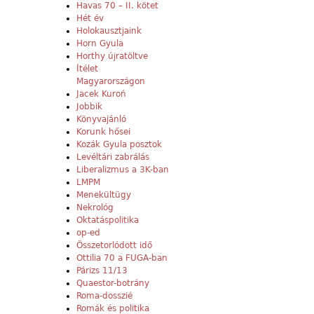
Havas 70 – II. kötet
Hét év
Holokausztjaink
Horn Gyula
Horthy újratöltve
Ítélet
Magyarországon
Jacek Kuroń
Jobbik
Könyvajánló
Korunk hősei
Kozák Gyula posztok
Levéltári zabrálás
Liberalizmus a 3K-ban
LMPM
Menekültügy
Nekrológ
Oktatáspolitika
op-ed
Összetorlódott idő
Ottilia 70 a FUGA-ban
Párizs 11/13
Quaestor-botrány
Roma-dosszié
Romák és politika