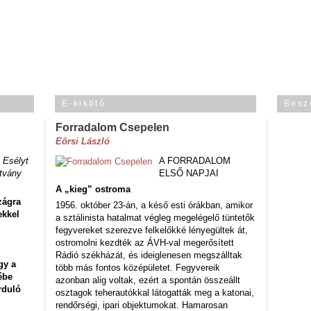
E-kikötő
Besz
Forradalom Csepelen
Eörsi László
 Esélyt
A FORRADALOM
tvány
ELSŐ NAPJAI
A „kieg” ostroma
zágra
1956. október 23-án, a késő esti órákban, amikor
ekkel
a sztálinista hatalmat végleg megelégelő tüntetők
fegyvereket szerezve felkelőkké lényegültek át,
ostromolni kezdték az ÁVH-val megerősített
Rádió székházát, és ideiglenesen megszálltak
gy a
több más fontos középületet. Fegyvereik
ébe
azonban alig voltak, ezért a spontán összeállt
rduló
osztagok teherautókkal látogatták meg a katonai,
rendőrségi, ipari objektumokat. Hamarosan