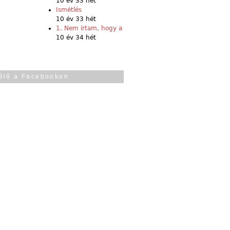
10 év 33 hét
Ismétlés
10 év 33 hét
1. Nem írtam, hogy a
10 év 34 hét
élő a Facebookon