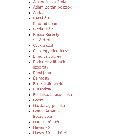
A sors és a számla
Ádám Zoltán posztok
Afrika
Beszélő a
Klubrádióban
Biszku Béla
Búcsú Borbély
Szilárdtól
Csak a szél
Csak egyetlen forrás
Elmúlt nyolc év
Én kinek állítanék
szobrot?
Eörsi Janó
És most?
Etnikai dimenzió
Eutanázia
Foglalkoztatáspolitika
Gavra
Gazdaság-politika
Göncz Árpád a
Beszélőben
Harc Európáért
Havas 70
Havas 70 – I. kötet