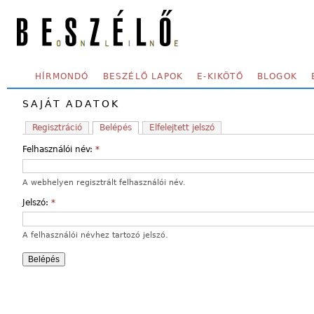
Skip to main content
SECONDARY MENU
HÍRMONDÓ
BESZÉLŐ LAPOK
E-KIKÖTŐ
BLOGOK
SAJÁT ADATOK
Regisztráció
Belépés
Elfelejtett jelszó
Felhasználói név:
*
A webhelyen regisztrált felhasználói név.
Jelszó:
*
A felhasználói névhez tartozó jelszó.