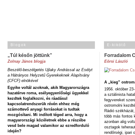
Blogok
E-kikötő
„Túl későn jöttünk”
Forradalom 
Zolnay János blogja
Eörsi László
Beszélő-beszélgetés Ujlaky Andrással az Esélyt
a Hátrányos Helyzetű Gyerekeknek Alapítvány
(CFCF) elnökével
A „kieg” ostrom
Egyike voltál azoknak, akik Magyarországra
1956. október 23-
hazatérve roma, esélyegyenlőségi ügyekkel
a sztálinista hat
kezdtek foglalkozni, és ráadásul
fegyvereket szere
kapcsolatrendszerük révén ehhez még
ostromolni kezdt
számottevő anyagi forrásokat is tudtak
Rádió székházát,
mozgósítani. Mi indított téged arra, hogy a
több más fontos 
magyarországi közéletnek ebbe a részébe
azonban alig volt
vesd bele magad valamikor az ezredforduló
osztagok teheraut
idején?
rendőrségi, ipar