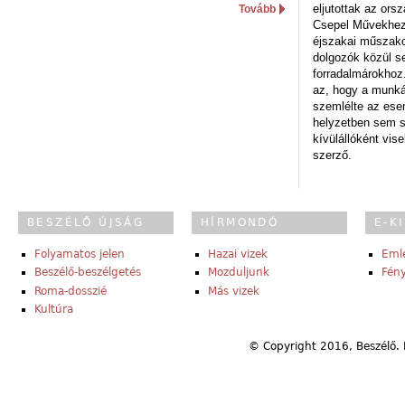
eljutottak az ors
Tovább
Csepel Művekhez 
éjszakai műszakot
dolgozók közül s
forradalmárokhoz.
az, hogy a munk
szemlélte az es
helyzetben sem s
kívülállóként vise
szerző.
BESZÉLŐ ÚJSÁG
HÍRMONDÓ
E-K
Folyamatos jelen
Hazai vizek
Eml
Beszélő-beszélgetés
Mozduljunk
Fény
Roma-dosszié
Más vizek
Kultúra
© Copyright 2016, Beszélő. 