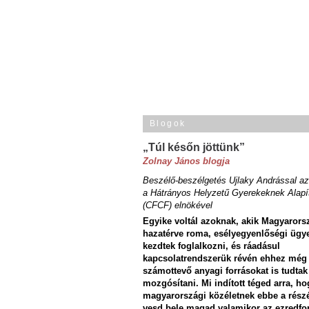
Blogok
„Túl későn jöttünk”
Zolnay János blogja
Beszélő-beszélgetés Ujlaky Andrással az
a Hátrányos Helyzetű Gyerekeknek Alapí
(CFCF) elnökével
Egyike voltál azoknak, akik Magyarors
hazatérve roma, esélyegyenlőségi ügy
kezdtek foglalkozni, és ráadásul
kapcsolatrendszerük révén ehhez még
számottevő anyagi forrásokat is tudtak
mozgósítani. Mi indított téged arra, ho
magyarországi közéletnek ebbe a rész
vesd bele magad valamikor az ezredfo