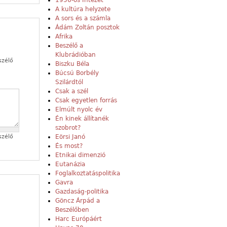
1956-os Intézet
A kultúra helyzete
A sors és a számla
Ádám Zoltán posztok
Afrika
Beszélő a
Klubrádióban
szélő
Biszku Béla
Búcsú Borbély
Szilárdtól
Csak a szél
Csak egyetlen forrás
Elmúlt nyolc év
Én kinek állítanék
szobrot?
Eörsi Janó
szélő
És most?
Etnikai dimenzió
Eutanázia
Foglalkoztatáspolitika
Gavra
Gazdaság-politika
Göncz Árpád a
Beszélőben
Harc Európáért