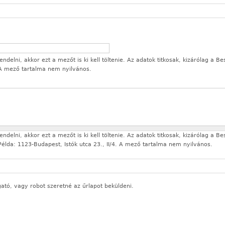
delni, akkor ezt a mezőt is ki kell töltenie. Az adatok titkosak, kizárólag a Be
 A mező tartalma nem nyilvános.
delni, akkor ezt a mezőt is ki kell töltenie. Az adatok titkosak, kizárólag a Be
élda: 1123-Budapest, Istók utca 23., II/4. A mező tartalma nem nyilvános.
gató, vagy robot szeretné az űrlapot beküldeni.