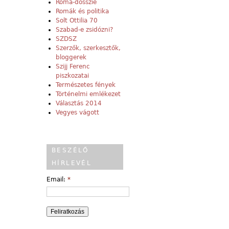
Roma-dosszié
Romák és politika
Solt Ottilia 70
Szabad-e zsidózni?
SZDSZ
Szerzők, szerkesztők,
bloggerek
Szijj Ferenc
piszkozatai
Természetes fények
Történelmi emlékezet
Választás 2014
Vegyes vágott
BESZÉLŐ
HÍRLEVÉL
Email:
*