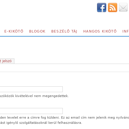
E-KIKÖTŐ
BLOGOK
BESZÉLŐ TÁJ
HANGOS KIKÖTŐ
IN
t jelszó
 a szóközök kivételével nem megengedettek.
en levelet erre a címre fog küldeni. Ez az email cím nem jelenik meg nyilván
ozást igénylő szolgáltatásoknál kerül felhasználásra.