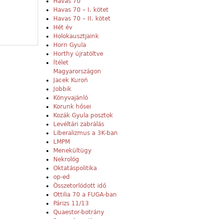
Havas 70
Havas 70 – I. kötet
Havas 70 – II. kötet
Hét év
Holokausztjaink
Horn Gyula
Horthy újratöltve
Ítélet
Magyarországon
Jacek Kuroń
Jobbik
Könyvajánló
Korunk hősei
Kozák Gyula posztok
Levéltári zabrálás
Liberalizmus a 3K-ban
LMPM
Menekültügy
Nekrológ
Oktatáspolitika
op-ed
Összetorlódott idő
Ottilia 70 a FUGA-ban
Párizs 11/13
Quaestor-botrány