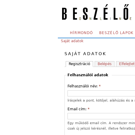
Skip to main content
SECONDARY MENU
HÍRMONDÓ
BESZÉLŐ LAPOK
YOU ARE HERE:
Saját adatok
SAJÁT ADATOK
Regisztráció
Belépés
Elfelejtet
Felhasználói adatok
Felhasználói név:
*
Írásjelek a pont, kötőjel, aláhúzás és
Email cím:
*
Egy működő email cím. A rendszer mind
csak új jelszó kérésnél, illetve feliratk