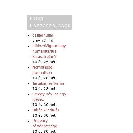
FRISS
HOZZÁSZÓLÁSOK
csillaghullás
7 év 52 hét
Elfilozófálgatni egy
humanitárius
katasztrófáról
10 év 25 hét
Normálisból
normálisba
10 év 28 hét
Tartalom és forma
10 év 28 hét
Se egy név, se egy
idézet,
10 év 30 hét
Hibás kiindulás
10 év 30 hét
Ungváry
sértődöttsége
10 év 30 hét