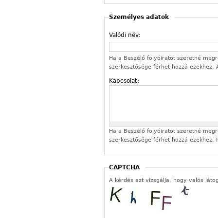
Személyes adatok
Valódi név:
Ha a Beszélő folyóiratot szeretné megren
szerkesztősége férhet hozzá ezekhez.
Kapcsolat:
Ha a Beszélő folyóiratot szeretné megren
szerkesztősége férhet hozzá ezekhez. P
CAPTCHA
A kérdés azt vizsgálja, hogy valós láto