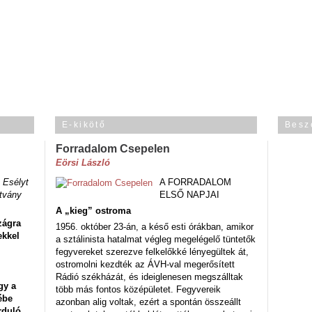
E-kikötő
Besz
Forradalom Csepelen
Eörsi László
 Esélyt
A FORRADALOM
tvány
ELSŐ NAPJAI
A „kieg” ostroma
zágra
1956. október 23-án, a késő esti órákban, amikor
ekkel
a sztálinista hatalmat végleg megelégelő tüntetők
fegyvereket szerezve felkelőkké lényegültek át,
ostromolni kezdték az ÁVH-val megerősített
Rádió székházát, és ideiglenesen megszálltak
gy a
több más fontos középületet. Fegyvereik
ébe
azonban alig voltak, ezért a spontán összeállt
rduló