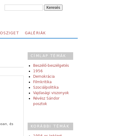
FOSZIGET
GALÉRIÁK
CÍMLAP TÉMÁK
Beszélő-beszélgetés
1956
Demokrácia
Filmkritika
Szociálpolitika
Vajdasági viszonyok
Révész Sándor
posztok
osan, és
KORÁBBI TÉMÁK