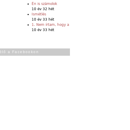
Én is számolok
10 év 32 hét
Ismétlés
10 év 33 hét
1. Nem írtam, hogy a
10 év 33 hét
élő a Facebookon