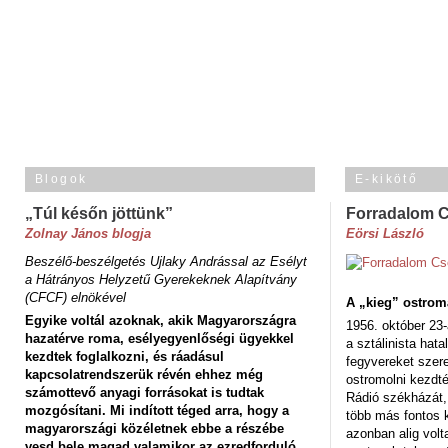
Blogok
E-kikötő
„Túl későn jöttünk”
Forradalom 
Zolnay János blogja
Eörsi László
Beszélő-beszélgetés Ujlaky Andrással az Esélyt
a Hátrányos Helyzetű Gyerekeknek Alapítvány
(CFCF) elnökével
A „kieg” ostrom
Egyike voltál azoknak, akik Magyarországra
1956. október 23-
hazatérve roma, esélyegyenlőségi ügyekkel
a sztálinista hat
kezdtek foglalkozni, és ráadásul
fegyvereket szere
kapcsolatrendszerük révén ehhez még
ostromolni kezdt
számottevő anyagi forrásokat is tudtak
Rádió székházát,
mozgósítani. Mi indított téged arra, hogy a
több más fontos 
magyarországi közéletnek ebbe a részébe
azonban alig volt
vesd bele magad valamikor az ezredforduló