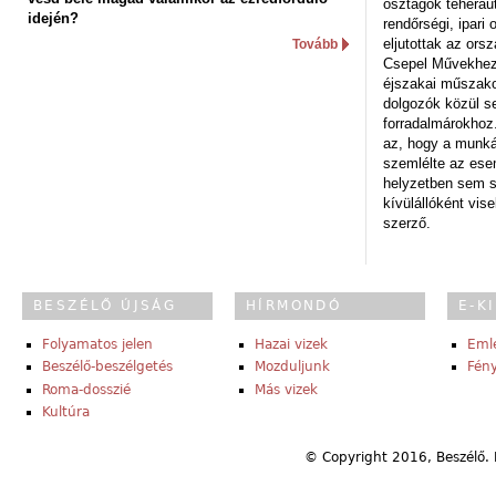
osztagok teheraut
idején?
rendőrségi, ipar
eljutottak az ors
Tovább
Csepel Művekhez 
éjszakai műszakot
dolgozók közül s
forradalmárokhoz.
az, hogy a munk
szemlélte az es
helyzetben sem s
kívülállóként vise
szerző.
BESZÉLŐ ÚJSÁG
HÍRMONDÓ
E-K
Folyamatos jelen
Hazai vizek
Eml
Beszélő-beszélgetés
Mozduljunk
Fény
Roma-dosszié
Más vizek
Kultúra
© Copyright 2016, Beszélő. 