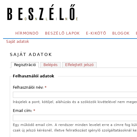
Skip to main content
SECONDARY MENU
HÍRMONDÓ
BESZÉLŐ LAPOK
E-KIKÖTŐ
BLOGOK
YOU ARE HERE:
Saját adatok
SAJÁT ADATOK
Regisztráció
Belépés
Elfelejtett jelszó
Felhasználói adatok
Felhasználói név:
*
Írásjelek a pont, kötőjel, aláhúzás és a szóközök kivételével nem mege
Email cím:
*
Egy működő email cím. A rendszer minden levelet erre a címre fog kül
csak új jelszó kérésnél, illetve feliratkozást igénylő szolgáltatásoknál k