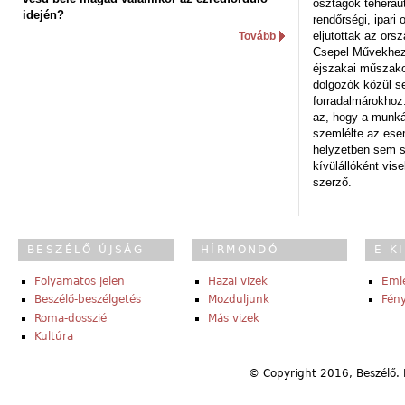
osztagok teheraut
idején?
rendőrségi, ipar
eljutottak az ors
Tovább
Csepel Művekhez 
éjszakai műszakot
dolgozók közül s
forradalmárokhoz.
az, hogy a munk
szemlélte az es
helyzetben sem s
kívülállóként vise
szerző.
BESZÉLŐ ÚJSÁG
HÍRMONDÓ
E-K
Folyamatos jelen
Hazai vizek
Eml
Beszélő-beszélgetés
Mozduljunk
Fény
Roma-dosszié
Más vizek
Kultúra
© Copyright 2016, Beszélő. 