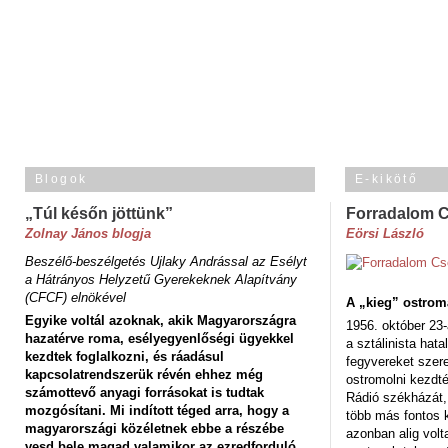
Blogok
E-kikötő
„Túl későn jöttünk”
Forradalom 
Zolnay János blogja
Eörsi László
Beszélő-beszélgetés Ujlaky Andrással az Esélyt
a Hátrányos Helyzetű Gyerekeknek Alapítvány
(CFCF) elnökével
A „kieg” ostrom
Egyike voltál azoknak, akik Magyarországra
1956. október 23-
hazatérve roma, esélyegyenlőségi ügyekkel
a sztálinista hat
kezdtek foglalkozni, és ráadásul
fegyvereket szere
kapcsolatrendszerük révén ehhez még
ostromolni kezdt
számottevő anyagi forrásokat is tudtak
Rádió székházát,
mozgósítani. Mi indított téged arra, hogy a
több más fontos 
magyarországi közéletnek ebbe a részébe
azonban alig volt
vesd bele magad valamikor az ezredforduló