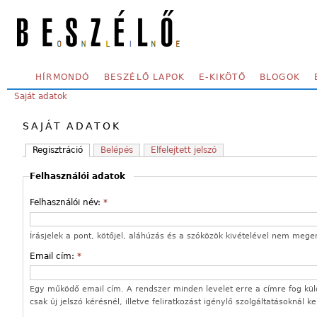
Skip to main content
SECONDARY MENU
HÍRMONDÓ
BESZÉLŐ LAPOK
E-KIKÖTŐ
BLOGOK
YOU ARE HERE:
Saját adatok
SAJÁT ADATOK
Regisztráció
Belépés
Elfelejtett jelszó
Felhasználói adatok
Felhasználói név:
*
Írásjelek a pont, kötőjel, aláhúzás és a szóközök kivételével nem mege
Email cím:
*
Egy működő email cím. A rendszer minden levelet erre a címre fog kül
csak új jelszó kérésnél, illetve feliratkozást igénylő szolgáltatásoknál k