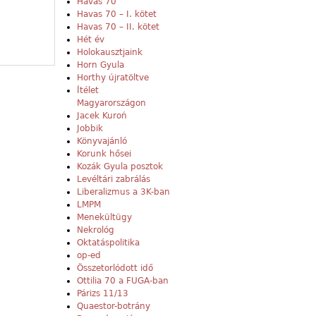
Havas 70
Havas 70 – I. kötet
Havas 70 – II. kötet
Hét év
Holokausztjaink
Horn Gyula
Horthy újratöltve
Ítélet
Magyarországon
Jacek Kuroń
Jobbik
Könyvajánló
Korunk hősei
Kozák Gyula posztok
Levéltári zabrálás
Liberalizmus a 3K-ban
LMPM
Menekültügy
Nekrológ
Oktatáspolitika
op-ed
Összetorlódott idő
Ottilia 70 a FUGA-ban
Párizs 11/13
Quaestor-botrány