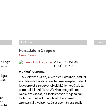
E-kikötő
Besz
Forradalom Csepelen
Eörsi László
 Esélyt
A FORRADALOM
tvány
ELSŐ NAPJAI
A „kieg” ostroma
zágra
1956. október 23-án, a késő esti órákban, amikor
ekkel
a sztálinista hatalmat végleg megelégelő tüntetők
fegyvereket szerezve felkelőkké lényegültek át,
ostromolni kezdték az ÁVH-val megerősített
Rádió székházát, és ideiglenesen megszálltak
gy a
több más fontos középületet. Fegyvereik
ébe
azonban alig voltak, ezért a spontán összeállt
rduló