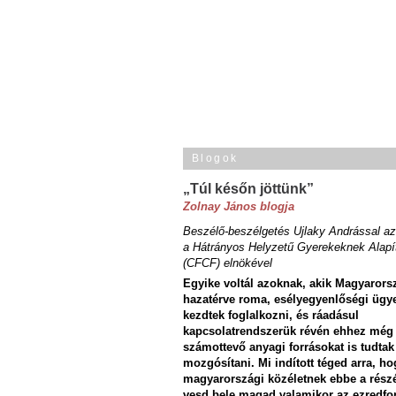
Blogok
„Túl későn jöttünk”
Zolnay János blogja
Beszélő-beszélgetés Ujlaky Andrással az
a Hátrányos Helyzetű Gyerekeknek Alapí
(CFCF) elnökével
Egyike voltál azoknak, akik Magyarors
hazatérve roma, esélyegyenlőségi ügy
kezdtek foglalkozni, és ráadásul
kapcsolatrendszerük révén ehhez még
számottevő anyagi forrásokat is tudtak
mozgósítani. Mi indított téged arra, ho
magyarországi közéletnek ebbe a rész
vesd bele magad valamikor az ezredfo