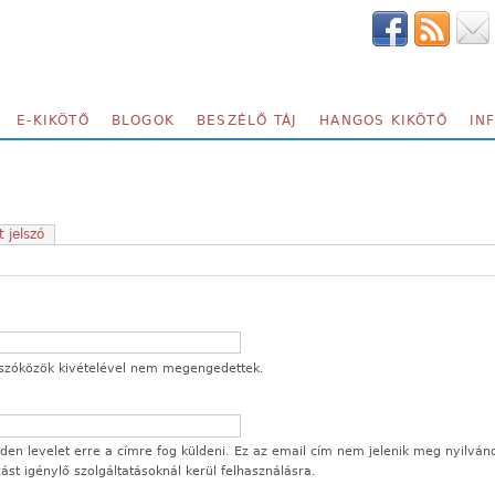
E-KIKÖTŐ
BLOGOK
BESZÉLŐ TÁJ
HANGOS KIKÖTŐ
IN
t jelszó
 a szóközök kivételével nem megengedettek.
en levelet erre a címre fog küldeni. Ez az email cím nem jelenik meg nyilván
ozást igénylő szolgáltatásoknál kerül felhasználásra.