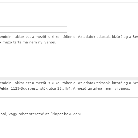
delni, akkor ezt a mezőt is ki kell töltenie. Az adatok titkosak, kizárólag a Be
 A mező tartalma nem nyilvános.
delni, akkor ezt a mezőt is ki kell töltenie. Az adatok titkosak, kizárólag a Be
élda: 1123-Budapest, Istók utca 23., II/4. A mező tartalma nem nyilvános.
gató, vagy robot szeretné az űrlapot beküldeni.