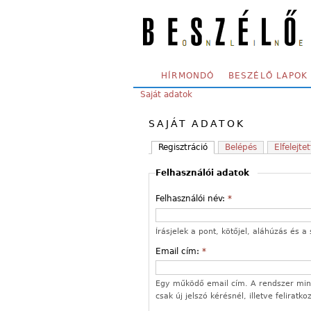
Skip to main content
SECONDARY MENU
HÍRMONDÓ
BESZÉLŐ LAPOK
YOU ARE HERE:
Saját adatok
SAJÁT ADATOK
Regisztráció
Belépés
Elfelejtet
Felhasználói adatok
Felhasználói név:
*
Írásjelek a pont, kötőjel, aláhúzás és
Email cím:
*
Egy működő email cím. A rendszer mind
csak új jelszó kérésnél, illetve feliratk