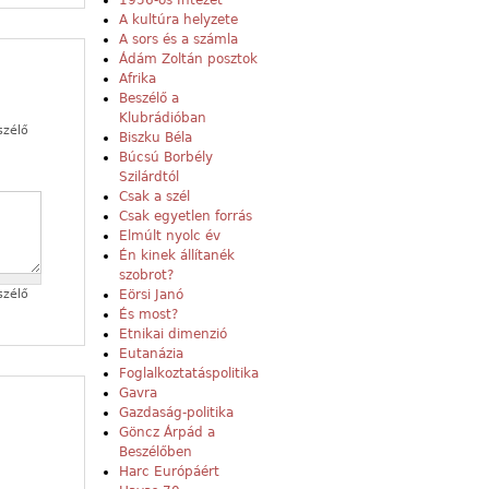
1956-os Intézet
A kultúra helyzete
A sors és a számla
Ádám Zoltán posztok
Afrika
Beszélő a
Klubrádióban
szélő
Biszku Béla
Búcsú Borbély
Szilárdtól
Csak a szél
Csak egyetlen forrás
Elmúlt nyolc év
Én kinek állítanék
szobrot?
Eörsi Janó
szélő
És most?
Etnikai dimenzió
Eutanázia
Foglalkoztatáspolitika
Gavra
Gazdaság-politika
Göncz Árpád a
Beszélőben
Harc Európáért