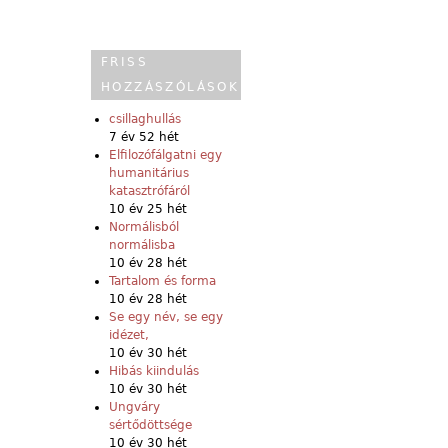
FRISS
HOZZÁSZÓLÁSOK
csillaghullás
7 év 52 hét
Elfilozófálgatni egy
humanitárius
katasztrófáról
10 év 25 hét
Normálisból
normálisba
10 év 28 hét
Tartalom és forma
10 év 28 hét
Se egy név, se egy
idézet,
10 év 30 hét
Hibás kiindulás
10 év 30 hét
Ungváry
sértődöttsége
10 év 30 hét