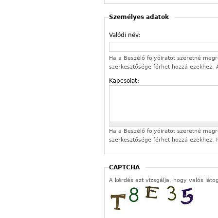
Személyes adatok
Valódi név:
Ha a Beszélő folyóiratot szeretné megren
szerkesztősége férhet hozzá ezekhez.
Kapcsolat:
Ha a Beszélő folyóiratot szeretné megren
szerkesztősége férhet hozzá ezekhez. P
CAPTCHA
A kérdés azt vizsgálja, hogy valós láto