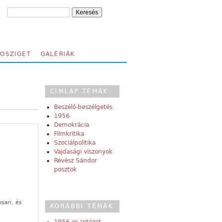
FOSZIGET
GALÉRIÁK
CÍMLAP TÉMÁK
Beszélő-beszélgetés
1956
Demokrácia
Filmkritika
Szociálpolitika
Vajdasági viszonyok
Révész Sándor
posztok
osan, és
KORÁBBI TÉMÁK