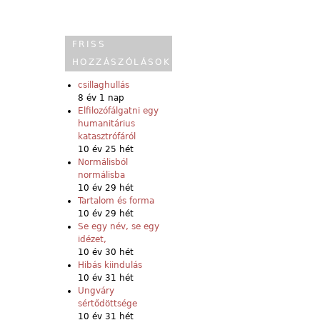
FRISS
HOZZÁSZÓLÁSOK
csillaghullás
8 év 1 nap
Elfilozófálgatni egy
humanitárius
katasztrófáról
10 év 25 hét
Normálisból
normálisba
10 év 29 hét
Tartalom és forma
10 év 29 hét
Se egy név, se egy
idézet,
10 év 30 hét
Hibás kiindulás
10 év 31 hét
Ungváry
sértődöttsége
10 év 31 hét