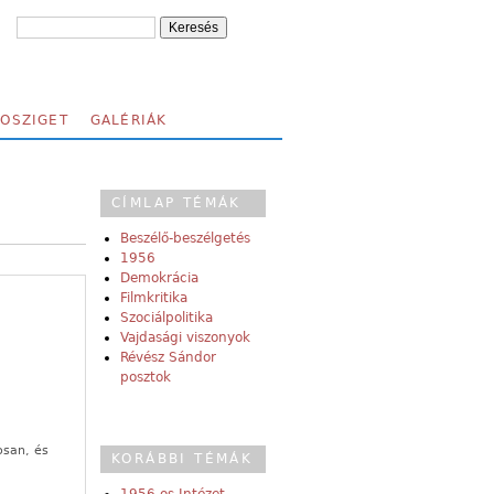
FOSZIGET
GALÉRIÁK
CÍMLAP TÉMÁK
Beszélő-beszélgetés
1956
Demokrácia
Filmkritika
Szociálpolitika
Vajdasági viszonyok
Révész Sándor
posztok
osan, és
KORÁBBI TÉMÁK