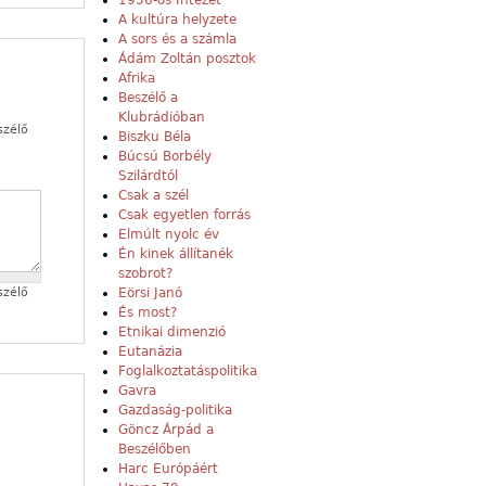
1956-os Intézet
A kultúra helyzete
A sors és a számla
Ádám Zoltán posztok
Afrika
Beszélő a
Klubrádióban
szélő
Biszku Béla
Búcsú Borbély
Szilárdtól
Csak a szél
Csak egyetlen forrás
Elmúlt nyolc év
Én kinek állítanék
szobrot?
Eörsi Janó
szélő
És most?
Etnikai dimenzió
Eutanázia
Foglalkoztatáspolitika
Gavra
Gazdaság-politika
Göncz Árpád a
Beszélőben
Harc Európáért