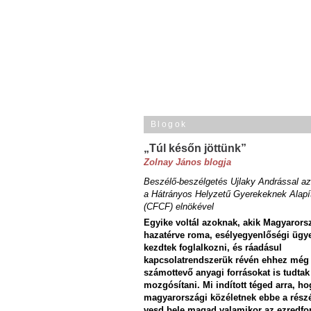
Blogok
„Túl későn jöttünk”
Zolnay János blogja
Beszélő-beszélgetés Ujlaky Andrással az
a Hátrányos Helyzetű Gyerekeknek Alapí
(CFCF) elnökével
Egyike voltál azoknak, akik Magyarors
hazatérve roma, esélyegyenlőségi ügy
kezdtek foglalkozni, és ráadásul
kapcsolatrendszerük révén ehhez még
számottevő anyagi forrásokat is tudtak
mozgósítani. Mi indított téged arra, ho
magyarországi közéletnek ebbe a rész
vesd bele magad valamikor az ezredfo