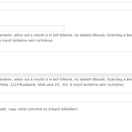
delni, akkor ezt a mezőt is ki kell töltenie. Az adatok titkosak, kizárólag a Be
 A mező tartalma nem nyilvános.
delni, akkor ezt a mezőt is ki kell töltenie. Az adatok titkosak, kizárólag a Be
élda: 1123-Budapest, Istók utca 23., II/4. A mező tartalma nem nyilvános.
gató, vagy robot szeretné az űrlapot beküldeni.