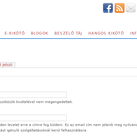
E-KIKÖTŐ
BLOGOK
BESZÉLŐ TÁJ
HANGOS KIKÖTŐ
IN
t jelszó
 a szóközök kivételével nem megengedettek.
en levelet erre a címre fog küldeni. Ez az email cím nem jelenik meg nyilván
ozást igénylő szolgáltatásoknál kerül felhasználásra.