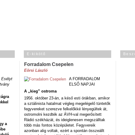
E-kikötő
Besz
Forradalom Csepelen
Eörsi László
 Esélyt
A FORRADALOM
tvány
ELSŐ NAPJAI
A „kieg” ostroma
zágra
1956. október 23-án, a késő esti órákban, amikor
ekkel
a sztálinista hatalmat végleg megelégelő tüntetők
fegyvereket szerezve felkelőkké lényegültek át,
ostromolni kezdték az ÁVH-val megerősített
Rádió székházát, és ideiglenesen megszálltak
gy a
több más fontos középületet. Fegyvereik
ébe
azonban alig voltak, ezért a spontán összeállt
rduló