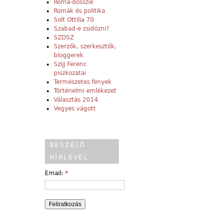
Roma-dosszié
Romák és politika
Solt Ottilia 70
Szabad-e zsidózni?
SZDSZ
Szerzők, szerkesztők,
bloggerek
Szijj Ferenc
piszkozatai
Természetes fények
Történelmi emlékezet
Választás 2014
Vegyes vágott
BESZÉLŐ
HÍRLEVÉL
Email:
*