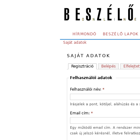
Skip to main content
SECONDARY MENU
HÍRMONDÓ
BESZÉLŐ LAPOK
YOU ARE HERE:
Saját adatok
SAJÁT ADATOK
Regisztráció
Belépés
Elfelejtet
Felhasználói adatok
Felhasználói név:
*
Írásjelek a pont, kötőjel, aláhúzás és
Email cím:
*
Egy működő email cím. A rendszer mind
csak új jelszó kérésnél, illetve feliratk