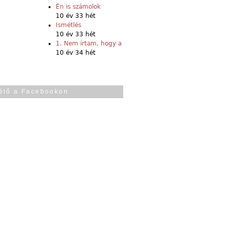
Én is számolok
10 év 33 hét
Ismétlés
10 év 33 hét
1. Nem írtam, hogy a
10 év 34 hét
élő a Facebookon