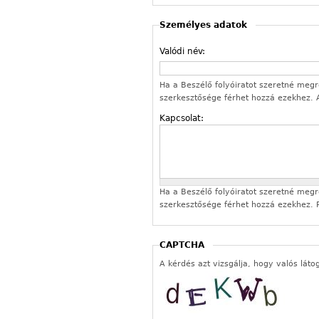
Személyes adatok
Valódi név:
Ha a Beszélő folyóiratot szeretné megren
szerkesztősége férhet hozzá ezekhez.
Kapcsolat:
Ha a Beszélő folyóiratot szeretné megren
szerkesztősége férhet hozzá ezekhez. P
CAPTCHA
A kérdés azt vizsgálja, hogy valós láto