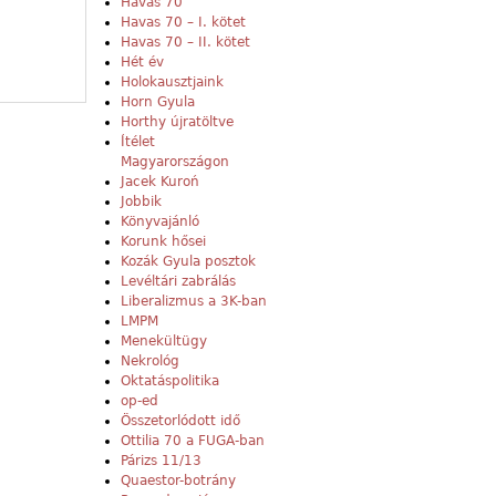
Havas 70
Havas 70 – I. kötet
Havas 70 – II. kötet
Hét év
Holokausztjaink
Horn Gyula
Horthy újratöltve
Ítélet
Magyarországon
Jacek Kuroń
Jobbik
Könyvajánló
Korunk hősei
Kozák Gyula posztok
Levéltári zabrálás
Liberalizmus a 3K-ban
LMPM
Menekültügy
Nekrológ
Oktatáspolitika
op-ed
Összetorlódott idő
Ottilia 70 a FUGA-ban
Párizs 11/13
Quaestor-botrány