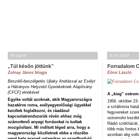
Blogok
E-kikötő
„Túl későn jöttünk”
Forradalom 
Zolnay János blogja
Eörsi László
Beszélő-beszélgetés Ujlaky Andrással az Esélyt
a Hátrányos Helyzetű Gyerekeknek Alapítvány
(CFCF) elnökével
A „kieg” ostrom
Egyike voltál azoknak, akik Magyarországra
1956. október 23-
hazatérve roma, esélyegyenlőségi ügyekkel
a sztálinista hat
kezdtek foglalkozni, és ráadásul
fegyvereket szere
kapcsolatrendszerük révén ehhez még
ostromolni kezdt
számottevő anyagi forrásokat is tudtak
Rádió székházát,
mozgósítani. Mi indított téged arra, hogy a
több más fontos 
magyarországi közéletnek ebbe a részébe
azonban alig volt
vesd bele magad valamikor az ezredforduló