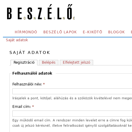
Skip to main content
SECONDARY MENU
HÍRMONDÓ
BESZÉLŐ LAPOK
E-KIKÖTŐ
BLOGOK
YOU ARE HERE:
Saját adatok
SAJÁT ADATOK
Regisztráció
Belépés
Elfelejtett jelszó
Felhasználói adatok
Felhasználói név:
*
Írásjelek a pont, kötőjel, aláhúzás és a szóközök kivételével nem mege
Email cím:
*
Egy működő email cím. A rendszer minden levelet erre a címre fog kül
csak új jelszó kérésnél, illetve feliratkozást igénylő szolgáltatásoknál k