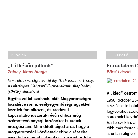
Blogok
E-kikötő
„Túl későn jöttünk”
Forradalom 
Zolnay János blogja
Eörsi László
Beszélő-beszélgetés Ujlaky Andrással az Esélyt
a Hátrányos Helyzetű Gyerekeknek Alapítvány
(CFCF) elnökével
A „kieg” ostrom
Egyike voltál azoknak, akik Magyarországra
1956. október 23-
hazatérve roma, esélyegyenlőségi ügyekkel
a sztálinista hat
kezdtek foglalkozni, és ráadásul
fegyvereket szere
kapcsolatrendszerük révén ehhez még
ostromolni kezdt
számottevő anyagi forrásokat is tudtak
Rádió székházát,
mozgósítani. Mi indított téged arra, hogy a
több más fontos 
magyarországi közéletnek ebbe a részébe
azonban alig volt
vesd bele magad valamikor az ezredforduló