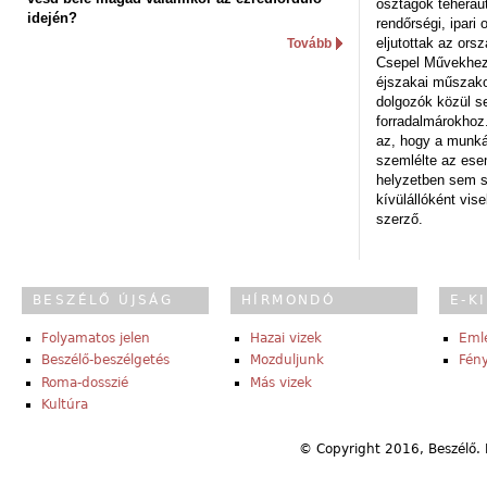
osztagok teheraut
idején?
rendőrségi, ipar
eljutottak az ors
Tovább
Csepel Művekhez 
éjszakai műszakot
dolgozók közül s
forradalmárokhoz.
az, hogy a munk
szemlélte az es
helyzetben sem s
kívülállóként vise
szerző.
BESZÉLŐ ÚJSÁG
HÍRMONDÓ
E-K
Folyamatos jelen
Hazai vizek
Eml
Beszélő-beszélgetés
Mozduljunk
Fény
Roma-dosszié
Más vizek
Kultúra
© Copyright 2016, Beszélő. 