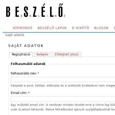
Skip to main content
SECONDARY MENU
HÍRMONDÓ
BESZÉLŐ LAPOK
E-KIKÖTŐ
BLOGOK
YOU ARE HERE:
Saját adatok
SAJÁT ADATOK
Regisztráció
Belépés
Elfelejtett jelszó
Felhasználói adatok
Felhasználói név:
*
Írásjelek a pont, kötőjel, aláhúzás és a szóközök kivételével nem mege
Email cím:
*
Egy működő email cím. A rendszer minden levelet erre a címre fog kül
csak új jelszó kérésnél, illetve feliratkozást igénylő szolgáltatásoknál k