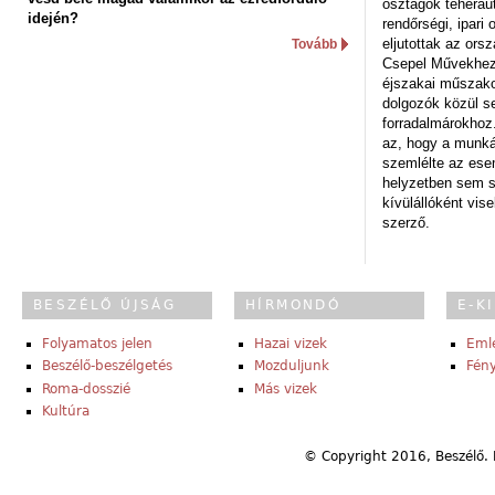
osztagok teheraut
idején?
rendőrségi, ipar
eljutottak az ors
Tovább
Csepel Művekhez 
éjszakai műszakot
dolgozók közül s
forradalmárokhoz.
az, hogy a munk
szemlélte az es
helyzetben sem s
kívülállóként vise
szerző.
BESZÉLŐ ÚJSÁG
HÍRMONDÓ
E-K
Folyamatos jelen
Hazai vizek
Eml
Beszélő-beszélgetés
Mozduljunk
Fény
Roma-dosszié
Más vizek
Kultúra
© Copyright 2016, Beszélő. 