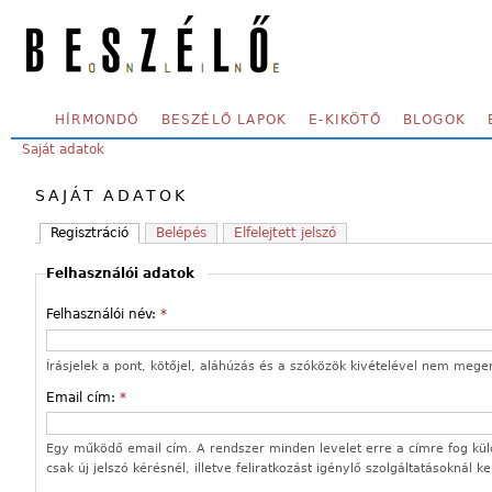
Skip to main content
SECONDARY MENU
HÍRMONDÓ
BESZÉLŐ LAPOK
E-KIKÖTŐ
BLOGOK
YOU ARE HERE:
Saját adatok
SAJÁT ADATOK
Regisztráció
Belépés
Elfelejtett jelszó
Felhasználói adatok
Felhasználói név:
*
Írásjelek a pont, kötőjel, aláhúzás és a szóközök kivételével nem mege
Email cím:
*
Egy működő email cím. A rendszer minden levelet erre a címre fog kül
csak új jelszó kérésnél, illetve feliratkozást igénylő szolgáltatásoknál k