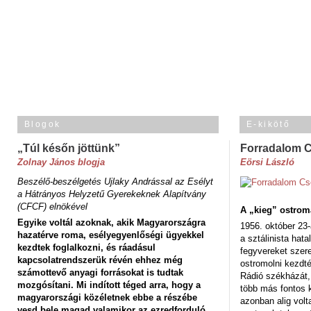
Blogok
E-kikötő
„Túl későn jöttünk”
Forradalom 
Zolnay János blogja
Eörsi László
Beszélő-beszélgetés Ujlaky Andrással az Esélyt
a Hátrányos Helyzetű Gyerekeknek Alapítvány
(CFCF) elnökével
A „kieg” ostrom
Egyike voltál azoknak, akik Magyarországra
1956. október 23-
hazatérve roma, esélyegyenlőségi ügyekkel
a sztálinista hat
kezdtek foglalkozni, és ráadásul
fegyvereket szere
kapcsolatrendszerük révén ehhez még
ostromolni kezdt
számottevő anyagi forrásokat is tudtak
Rádió székházát,
mozgósítani. Mi indított téged arra, hogy a
több más fontos 
magyarországi közéletnek ebbe a részébe
azonban alig volt
vesd bele magad valamikor az ezredforduló