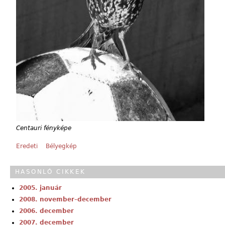
Centauri fényképe
Eredeti
Bélyegkép
HASONLÓ CIKKEK
2005. január
2008. november–december
2006. december
2007. december