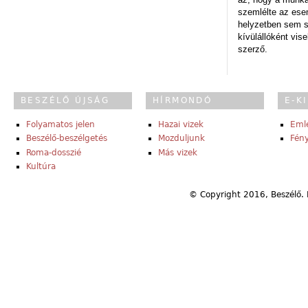
szemlélte az es
helyzetben sem s
kívülállóként vise
szerző.
BESZÉLŐ ÚJSÁG
HÍRMONDÓ
E-K
Folyamatos jelen
Hazai vizek
Eml
Beszélő-beszélgetés
Mozduljunk
Fény
Roma-dosszié
Más vizek
Kultúra
© Copyright 2016, Beszélő. 