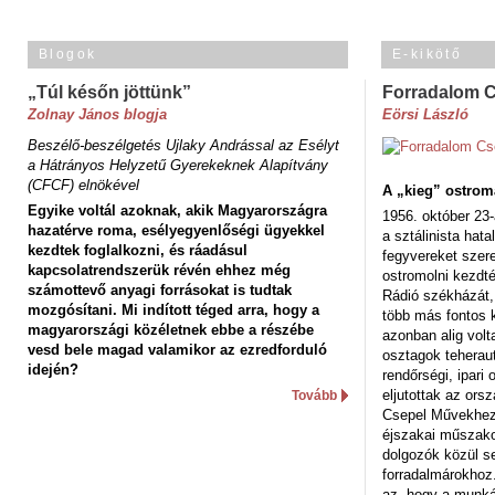
Blogok
E-kikötő
„Túl későn jöttünk”
Forradalom 
Zolnay János blogja
Eörsi László
Beszélő-beszélgetés Ujlaky Andrással az Esélyt
a Hátrányos Helyzetű Gyerekeknek Alapítvány
(CFCF) elnökével
A „kieg” ostrom
Egyike voltál azoknak, akik Magyarországra
1956. október 23-
hazatérve roma, esélyegyenlőségi ügyekkel
a sztálinista hat
kezdtek foglalkozni, és ráadásul
fegyvereket szere
kapcsolatrendszerük révén ehhez még
ostromolni kezdt
számottevő anyagi forrásokat is tudtak
Rádió székházát,
mozgósítani. Mi indított téged arra, hogy a
több más fontos 
magyarországi közéletnek ebbe a részébe
azonban alig volt
vesd bele magad valamikor az ezredforduló
osztagok teheraut
idején?
rendőrségi, ipar
eljutottak az ors
Tovább
Csepel Művekhez 
éjszakai műszakot
dolgozók közül s
forradalmárokhoz.
az, hogy a munk