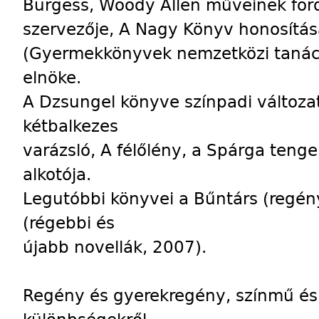
Burgess, Woody Allen műveinek ford
szervezője, A Nagy Könyv honosítás
(Gyermekkönyvek nemzetközi tanác
elnöke.
A Dzsungel könyve színpadi változa
kétbalkezes
varázsló, A félőlény, a Spárga teng
alkotója.
Legutóbbi könyvei a Bűntárs (regén
(régebbi és
újabb novellák, 2007).
Regény és gyerekregény, színmű és