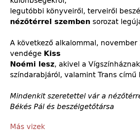
különbségekről,
legutóbbi könyveiről, terveiről besz
nézőtérrel szemben
sorozat legúj
A következő alkalommal, november 2
vendége
Kiss
Noémi lesz
, akivel a Vígszínháznak 
színdarabjáról, valamint Trans című
Mindenkit szeretettel vár a nézőtérr
Békés Pál és beszélgetőtársa
Más vizek