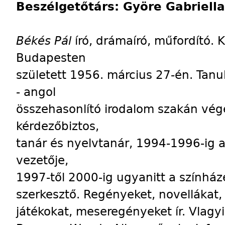
Beszélgetőtárs: Györe Gabriella
Békés Pál
író, drámaíró, műfordító. K
Budapesten
született 1956. március 27-én. Tan
- angol
összehasonlító irodalom szakán vége
kérdezőbiztos,
tanár és nyelvtanár, 1994-1996-ig 
vezetője,
1997-től 2000-ig ugyanitt a színházé
szerkesztő. Regényeket, novellákat, h
játékokat, meseregényeket ír. Vlag