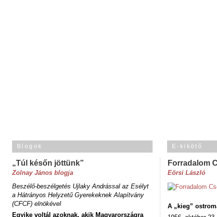
Blogok
E-kikötő
„Túl későn jöttünk”
Forradalom 
Zolnay János blogja
Eörsi László
Beszélő-beszélgetés Ujlaky Andrással az Esélyt
a Hátrányos Helyzetű Gyerekeknek Alapítvány
(CFCF) elnökével
A „kieg” ostrom
Egyike voltál azoknak, akik Magyarországra