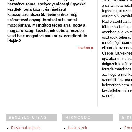
1956. október 23-
hazatérve roma, esélyegyenlőségi ügyekkel
a sztálinista hat
kezdtek foglalkozni, és ráadásul
fegyvereket szere
kapcsolatrendszerük révén ehhez még
ostromolni kezdt
számottevő anyagi forrásokat is tudtak
Rádió székházát,
mozgósítani. Mi indított téged arra, hogy a
több más fontos 
magyarországi közéletnek ebbe a részébe
azonban alig volt
vesd bele magad valamikor az ezredforduló
osztagok teheraut
idején?
rendőrségi, ipar
eljutottak az ors
Tovább
Csepel Művekhez 
éjszakai műszakot
dolgozók közül s
forradalmárokhoz.
az, hogy a munk
szemlélte az es
helyzetben sem s
kívülállóként vise
szerző.
BESZÉLŐ ÚJSÁG
HÍRMONDÓ
E-K
Folyamatos jelen
Hazai vizek
Eml