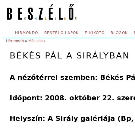
Skip to main content
SECONDARY MENU
HÍRMONDÓ
BESZÉLŐ LAPOK
E-KIKÖTŐ
BLOGOK
YOU ARE HERE:
Hírmondó
»
Más vizek
BÉKÉS PÁL A SIRÁLYBAN
A nézőtérrel szemben: Békés Pá
Időpont: 2008. október 22. szer
Helyszín: A Sirály galériája (Bp, 