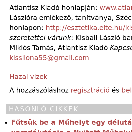
Atlantisz Kiadó honlapján:
www.atlan
Lászlóra emlékező, tanítványa, Szécs
honlapon:
http://esztetika.elte.hu/ki
szeretettel várunk
: Kisbali László b
Miklós Tamás, Atlantisz Kiadó
Kapcso
kissilona55@gmail.com
Hazai vizek
A hozzászóláshoz
regisztráció
és
be
HASONLÓ CIKKEK
Fűtsük be a Műhelyt egy délutá