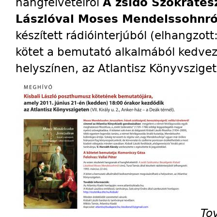
hangfelvételről
A zsidó Szókratés
Lászlóval Moses Mendelssohnró
készített rádióinterjúból (elhangzot
kötet a bemutató alkalmából kedv
helyszínen, az Atlantisz Könyvszige
To