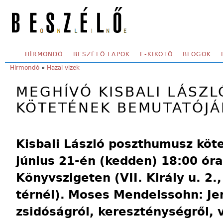
Skip to main content
SECONDARY MENU
HÍRMONDÓ
BESZÉLŐ LAPOK
E-KIKÖTŐ
BLOGOK
YOU ARE HERE:
Hírmondó
»
Hazai vizek
MEGHÍVÓ KISBALI LÁSZ
KÖTETÉNEK BEMUTATÓJÁ
Kisbali László poszthumusz köt
június 21-én (kedden) 18:00 óra
Könyvszigeten (VII. Király u. 2.
térnél).
Moses Mendelssohn: Jer
zsidóságról, kereszténységről, v