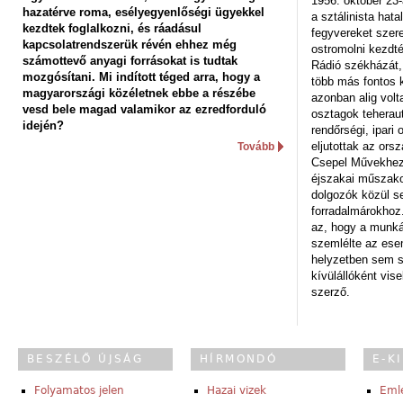
1956. október 23-
hazatérve roma, esélyegyenlőségi ügyekkel
a sztálinista hat
kezdtek foglalkozni, és ráadásul
fegyvereket szere
kapcsolatrendszerük révén ehhez még
ostromolni kezdt
számottevő anyagi forrásokat is tudtak
Rádió székházát,
mozgósítani. Mi indított téged arra, hogy a
több más fontos 
magyarországi közéletnek ebbe a részébe
azonban alig volt
vesd bele magad valamikor az ezredforduló
osztagok teheraut
idején?
rendőrségi, ipar
eljutottak az ors
Tovább
Csepel Művekhez 
éjszakai műszakot
dolgozók közül s
forradalmárokhoz.
az, hogy a munk
szemlélte az es
helyzetben sem s
kívülállóként vise
szerző.
BESZÉLŐ ÚJSÁG
HÍRMONDÓ
E-K
Folyamatos jelen
Hazai vizek
Eml