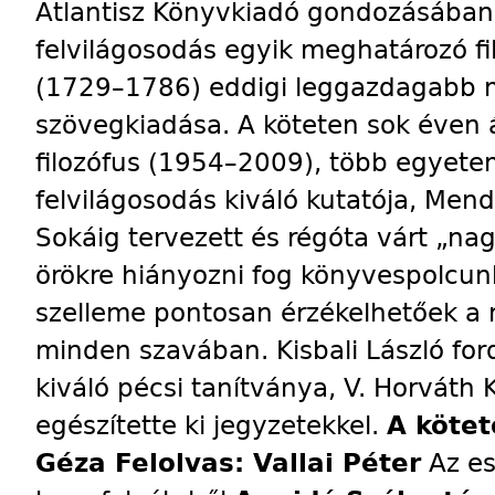
Atlantisz Könyvkiadó gondozásában
felvilágosodás egyik meghatározó fi
(1729–1786) eddigi leggazdagabb 
szövegkiadása. A köteten sok éven á
filozófus (1954–2009), több egyete
felvilágosodás kiváló kutatója, Mend
Sokáig tervezett és régóta várt „n
örökre hiányozni fog könyvespolcunk
szelleme pontosan érzékelhetőek a 
minden szavában. Kisbali László for
kiváló pécsi tanítványa, V. Horváth 
egészítette ki jegyzetekkel.
A köte
Géza Felolvas: Vallai Péter
Az es