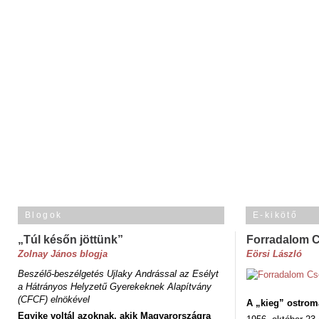
Blogok
E-kikötő
„Túl későn jöttünk”
Forradalom 
Zolnay János blogja
Eörsi László
Beszélő-beszélgetés Ujlaky Andrással az Esélyt
a Hátrányos Helyzetű Gyerekeknek Alapítvány
(CFCF) elnökével
A „kieg” ostrom
Egyike voltál azoknak, akik Magyarországra