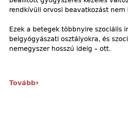
beállított gyógyszeres kezelés válto
rendkívüli orvosi beavatkozást nem 
Ezek a betegek többnyire szociális i
belgyógyászati osztályokra, és szoc
nemegyszer hosszú ideig – ott.
Tovább