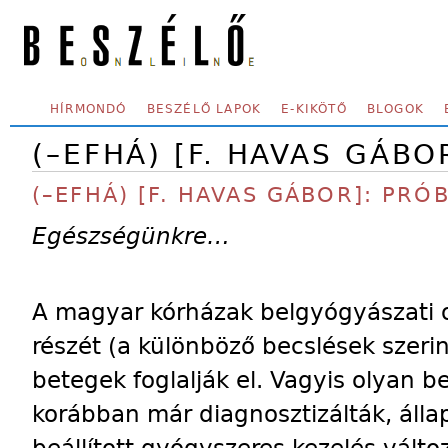
Skip to main content
SECONDARY MENU
HÍRMONDÓ
BESZÉLŐ LAPOK
E-KIKÖTŐ
BLOGOK
(–EFHÁ) [F. HAVAS GÁBO
(–EFHÁ) [F. HAVAS GÁBOR]: PRÓ
Egészségünkre…
A magyar kórházak belgyógyászati o
részét (a különböző becslések szeri
betegek foglalják el. Vagyis olyan 
korábban már diagnosztizálták, álla