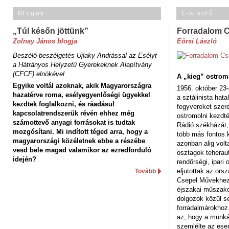
Blogok
E-kikötő
„Túl későn jöttünk”
Forradalom 
Zolnay János blogja
Eörsi László
Beszélő-beszélgetés Ujlaky Andrással az Esélyt
a Hátrányos Helyzetű Gyerekeknek Alapítvány
(CFCF) elnökével
A „kieg” ostrom
Egyike voltál azoknak, akik Magyarországra
1956. október 23-
hazatérve roma, esélyegyenlőségi ügyekkel
a sztálinista hat
kezdtek foglalkozni, és ráadásul
fegyvereket szere
kapcsolatrendszerük révén ehhez még
ostromolni kezdt
számottevő anyagi forrásokat is tudtak
Rádió székházát,
mozgósítani. Mi indított téged arra, hogy a
több más fontos 
magyarországi közéletnek ebbe a részébe
azonban alig volt
vesd bele magad valamikor az ezredforduló
osztagok teheraut
idején?
rendőrségi, ipar
eljutottak az ors
Tovább
Csepel Művekhez 
éjszakai műszakot
dolgozók közül s
forradalmárokhoz.
az, hogy a munk
szemlélte az es