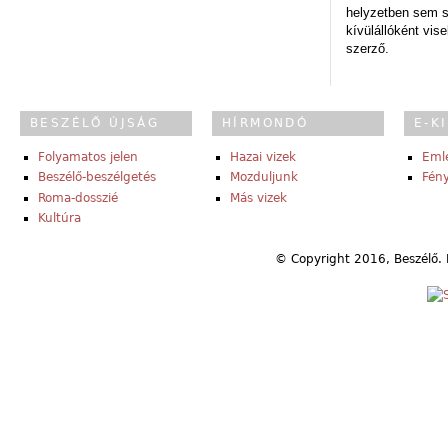
helyzetben sem s
kívülállóként vise
szerző.
BESZÉLŐ ÚJSÁG
HÍRMONDÓ
E-K
Folyamatos jelen
Hazai vizek
Eml
Beszélő-beszélgetés
Mozduljunk
Fény
Roma-dosszié
Más vizek
Kultúra
© Copyright 2016, Beszélő. 