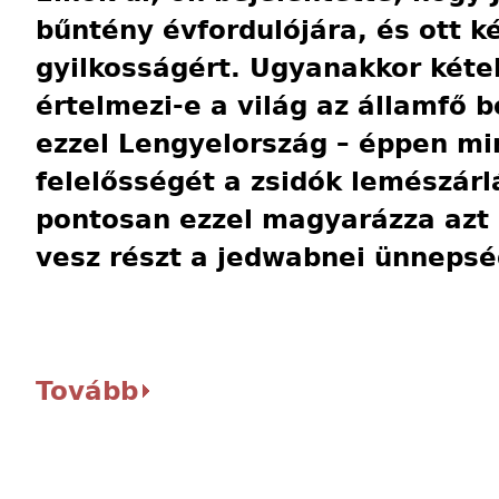
bűntény évfordulójára, és ott k
gyilkosságért. Ugyanakkor kéte
értelmezi-e a világ az államfő 
ezzel Lengyelország – éppen min
felelősségét a zsidók lemészár
pontosan ezzel magyarázza azt
vesz részt a jedwabnei ünnepsé
Tovább