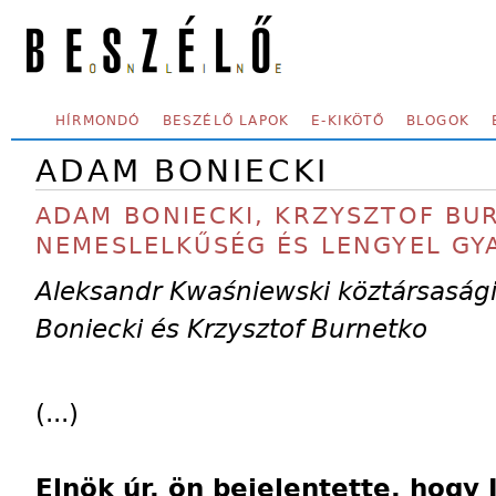
Skip to main content
SECONDARY MENU
HÍRMONDÓ
BESZÉLŐ LAPOK
E-KIKÖTŐ
BLOGOK
ADAM BONIECKI
ADAM BONIECKI, KRZYSZTOF BU
NEMESLELKŰSÉG ÉS LENGYEL GY
Aleksandr Kwaśniewski köztársaság
Boniecki és Krzysztof Burnetko
(...)
Elnök úr, ön bejelentette, hogy