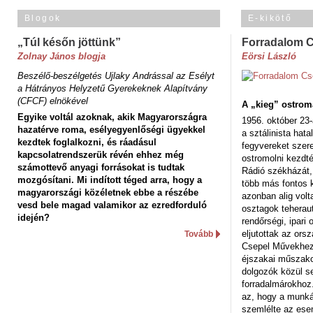
Blogok
E-kikötő
„Túl későn jöttünk”
Forradalom 
Zolnay János blogja
Eörsi László
Beszélő-beszélgetés Ujlaky Andrással az Esélyt
a Hátrányos Helyzetű Gyerekeknek Alapítvány
(CFCF) elnökével
A „kieg” ostrom
Egyike voltál azoknak, akik Magyarországra
1956. október 23-
hazatérve roma, esélyegyenlőségi ügyekkel
a sztálinista hat
kezdtek foglalkozni, és ráadásul
fegyvereket szere
kapcsolatrendszerük révén ehhez még
ostromolni kezdt
számottevő anyagi forrásokat is tudtak
Rádió székházát,
mozgósítani. Mi indított téged arra, hogy a
több más fontos 
magyarországi közéletnek ebbe a részébe
azonban alig volt
vesd bele magad valamikor az ezredforduló
osztagok teheraut
idején?
rendőrségi, ipar
eljutottak az ors
Tovább
Csepel Művekhez 
éjszakai műszakot
dolgozók közül s
forradalmárokhoz.
az, hogy a munk
szemlélte az es