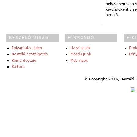
helyzetben sem s
kívülállóként vise
szerző.
BESZÉLŐ ÚJSÁG
HÍRMONDÓ
E-K
Folyamatos jelen
Hazai vizek
Eml
Beszélő-beszélgetés
Mozduljunk
Fény
Roma-dosszié
Más vizek
Kultúra
© Copyright 2016, Beszélő. 