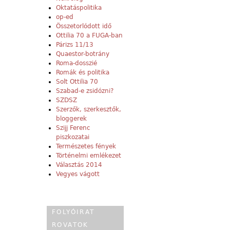
Oktatáspolitika
op-ed
Összetorlódott idő
Ottilia 70 a FUGA-ban
Párizs 11/13
Quaestor-botrány
Roma-dosszié
Romák és politika
Solt Ottilia 70
Szabad-e zsidózni?
SZDSZ
Szerzők, szerkesztők,
bloggerek
Szijj Ferenc
piszkozatai
Természetes fények
Történelmi emlékezet
Választás 2014
Vegyes vágott
FOLYÓIRAT
ROVATOK