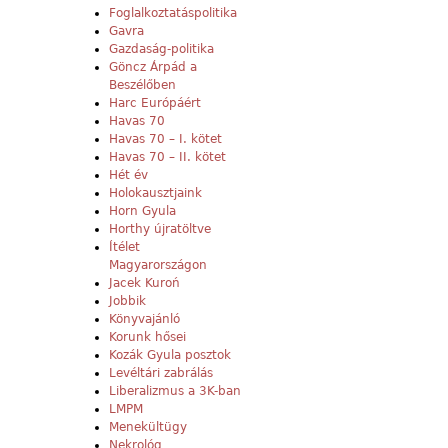
Foglalkoztatáspolitika
Gavra
Gazdaság-politika
Göncz Árpád a
Beszélőben
Harc Európáért
Havas 70
Havas 70 – I. kötet
Havas 70 – II. kötet
Hét év
Holokausztjaink
Horn Gyula
Horthy újratöltve
Ítélet
Magyarországon
Jacek Kuroń
Jobbik
Könyvajánló
Korunk hősei
Kozák Gyula posztok
Levéltári zabrálás
Liberalizmus a 3K-ban
LMPM
Menekültügy
Nekrológ