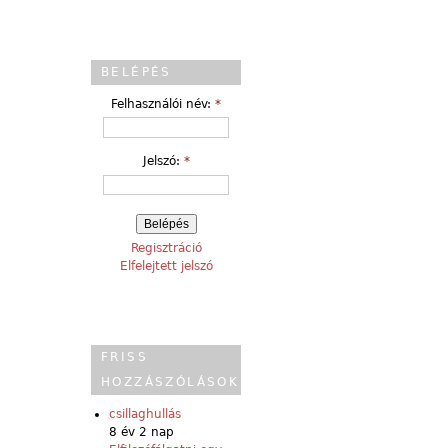
BELÉPÉS
Felhasználói név:
*
Jelszó:
*
Regisztráció
Elfelejtett jelszó
FRISS
HOZZÁSZÓLÁSOK
csillaghullás
8 év 2 nap