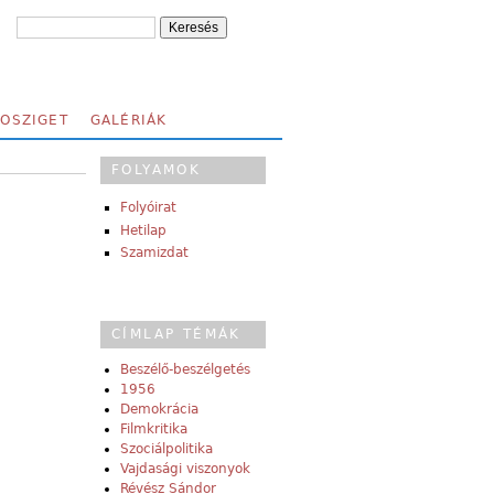
FOSZIGET
GALÉRIÁK
FOLYAMOK
Folyóirat
Hetilap
Szamizdat
CÍMLAP TÉMÁK
Beszélő-beszélgetés
1956
Demokrácia
Filmkritika
Szociálpolitika
Vajdasági viszonyok
Révész Sándor