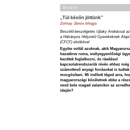
Blogok
„Túl későn jöttünk”
Zolnay János blogja
Beszélő-beszélgetés Ujlaky Andrással az
a Hátrányos Helyzetű Gyerekeknek Alapí
(CFCF) elnökével
Egyike voltál azoknak, akik Magyarors
hazatérve roma, esélyegyenlőségi ügy
kezdtek foglalkozni, és ráadásul
kapcsolatrendszerük révén ehhez még
számottevő anyagi forrásokat is tudtak
mozgósítani. Mi indított téged arra, ho
magyarországi közéletnek ebbe a rész
vesd bele magad valamikor az ezredfo
idején?