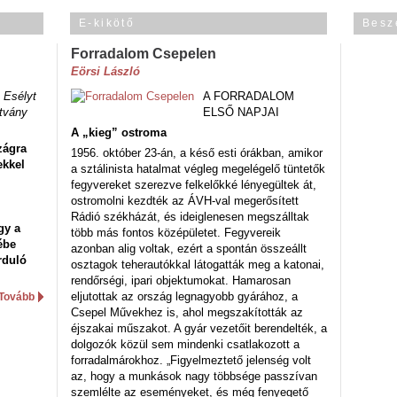
E-kikötő
Besz
Forradalom Csepelen
Eörsi László
 Esélyt
A FORRADALOM
tvány
ELSŐ NAPJAI
A „kieg” ostroma
zágra
1956. október 23-án, a késő esti órákban, amikor
ekkel
a sztálinista hatalmat végleg megelégelő tüntetők
fegyvereket szerezve felkelőkké lényegültek át,
ostromolni kezdték az ÁVH-val megerősített
Rádió székházát, és ideiglenesen megszálltak
gy a
több más fontos középületet. Fegyvereik
ébe
azonban alig voltak, ezért a spontán összeállt
rduló
osztagok teherautókkal látogatták meg a katonai,
rendőrségi, ipari objektumokat. Hamarosan
eljutottak az ország legnagyobb gyárához, a
Tovább
Csepel Művekhez is, ahol megszakították az
éjszakai műszakot. A gyár vezetőit berendelték, a
dolgozók közül sem mindenki csatlakozott a
forradalmárokhoz. „Figyelmeztető jelenség volt
az, hogy a munkások nagy többsége passzívan
szemlélte az eseményeket, és még fenyegető