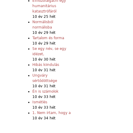
Elfilozófálgatni egy
humanitárius
katasztrófáról
10 év 25 hét
Normálisból
normálisba
10 év 29 hét
Tartalom és forma
10 év 29 hét
Se egy név, se egy
idézet,
10 év 30 hét
Hibás kiindulás
10 év 31 hét
Ungváry
sértődöttsége
10 év 31 hét
Én is számolok
10 év 33 hét
Ismétlés
10 év 33 hét
1. Nem írtam, hogy a
10 év 34 hét