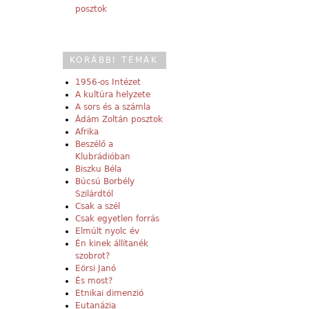
posztok
KORÁBBI TÉMÁK
1956-os Intézet
A kultúra helyzete
A sors és a számla
Ádám Zoltán posztok
Afrika
Beszélő a
Klubrádióban
Biszku Béla
Búcsú Borbély
Szilárdtól
Csak a szél
Csak egyetlen forrás
Elmúlt nyolc év
Én kinek állítanék
szobrot?
Eörsi Janó
És most?
Etnikai dimenzió
Eutanázia