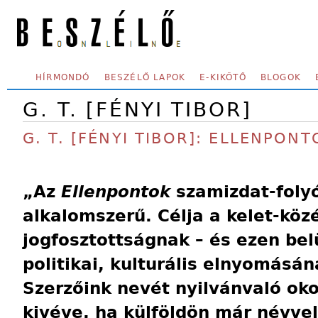
Skip to main content
SECONDARY MENU
HÍRMONDÓ
BESZÉLŐ LAPOK
E-KIKÖTŐ
BLOGOK
G. T. [FÉNYI TIBOR]
G. T. [FÉNYI TIBOR]: ELLENPON
„Az
Ellenpontok
szamizdat-foly
alkalomszerű. Célja a kelet-kö
jogfosztottságnak – és ezen bel
politikai, kulturális elnyomásán
Szerzőink nevét nyilvánvaló ok
kivéve, ha külföldön már névve