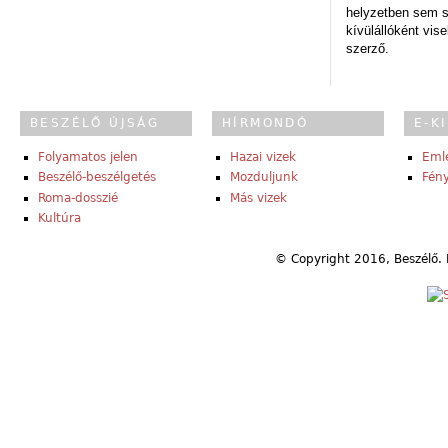
helyzetben sem s
kívülállóként vise
szerző.
BESZÉLŐ ÚJSÁG
HÍRMONDÓ
E-K
Folyamatos jelen
Hazai vizek
Eml
Beszélő-beszélgetés
Mozduljunk
Fény
Roma-dosszié
Más vizek
Kultúra
© Copyright 2016, Beszélő. 