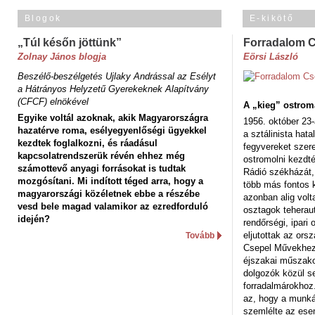
Blogok
E-kikötő
„Túl későn jöttünk”
Forradalom 
Zolnay János blogja
Eörsi László
Beszélő-beszélgetés Ujlaky Andrással az Esélyt
a Hátrányos Helyzetű Gyerekeknek Alapítvány
(CFCF) elnökével
A „kieg” ostrom
Egyike voltál azoknak, akik Magyarországra
1956. október 23-
hazatérve roma, esélyegyenlőségi ügyekkel
a sztálinista hat
kezdtek foglalkozni, és ráadásul
fegyvereket szere
kapcsolatrendszerük révén ehhez még
ostromolni kezdt
számottevő anyagi forrásokat is tudtak
Rádió székházát,
mozgósítani. Mi indított téged arra, hogy a
több más fontos 
magyarországi közéletnek ebbe a részébe
azonban alig volt
vesd bele magad valamikor az ezredforduló
osztagok teheraut
idején?
rendőrségi, ipar
eljutottak az ors
Tovább
Csepel Művekhez 
éjszakai műszakot
dolgozók közül s
forradalmárokhoz.
az, hogy a munk
szemlélte az es