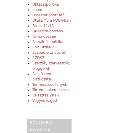
Oktatáspolitika
op-ed
Összetorlódott idő
Ottilia 70 a FUGA-ban
Párizs 11/13
Quaestor-botrány
Roma-dosszié
Romák és politika
Solt Ottilia 70
Szabad-e zsidózni?
SZDSZ
Szerzők, szerkesztők,
bloggerek
Szijj Ferenc
piszkozatai
Természetes fények
Történelmi emlékezet
Választás 2014
Vegyes vágott
FOLYÓIRAT
ROVATOK