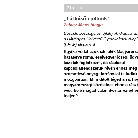
Blogok
„Túl későn jöttünk”
Zolnay János blogja
Beszélő-beszélgetés Ujlaky Andrással az
a Hátrányos Helyzetű Gyerekeknek Alapí
(CFCF) elnökével
Egyike voltál azoknak, akik Magyarors
hazatérve roma, esélyegyenlőségi ügy
kezdtek foglalkozni, és ráadásul
kapcsolatrendszerük révén ehhez még
számottevő anyagi forrásokat is tudtak
mozgósítani. Mi indított téged arra, ho
magyarországi közéletnek ebbe a rész
vesd bele magad valamikor az ezredfo
idején?