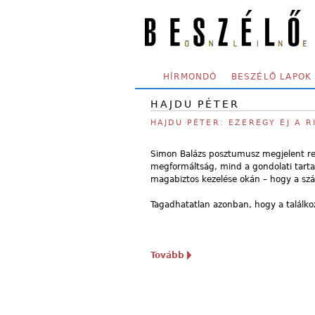
Skip to main content
SECONDARY MENU
HÍRMONDÓ
BESZÉLŐ LAPOK
HAJDU PÉTER
HAJDU PÉTER: EZEREGY ÉJ A 
Simon Balázs posztumusz megjelent re
megformáltság, mind a gondolati tarta
magabiztos kezelése okán – hogy a szám
Tagadhatatlan azonban, hogy a találkoz
Tovább