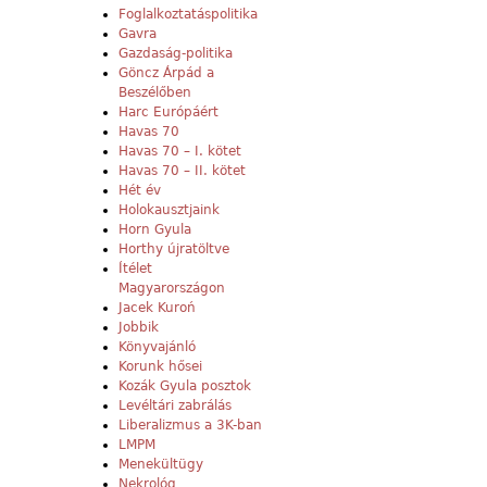
Foglalkoztatáspolitika
Gavra
Gazdaság-politika
Göncz Árpád a
Beszélőben
Harc Európáért
Havas 70
Havas 70 – I. kötet
Havas 70 – II. kötet
Hét év
Holokausztjaink
Horn Gyula
Horthy újratöltve
Ítélet
Magyarországon
Jacek Kuroń
Jobbik
Könyvajánló
Korunk hősei
Kozák Gyula posztok
Levéltári zabrálás
Liberalizmus a 3K-ban
LMPM
Menekültügy
Nekrológ