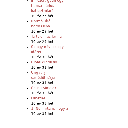
Elfilozófálgatni egy
humanitárius
katasztrófáról
10 év 25 hét
Normálisból
normálisba
10 év 29 hét
Tartalom és forma
10 év 29 hét
Se egy név, se egy
idézet,
10 év 30 hét
Hibás kiindulás
10 év 31 hét
Ungváry
sértődöttsége
10 év 31 hét
Én is számolok
10 év 33 hét
Ismétlés
10 év 33 hét
1. Nem írtam, hogy a
10 év 34 hét