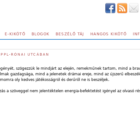
E-KIKÖTŐ
BLOGOK
BESZÉLŐ TÁJ
HANGOS KIKÖTŐ
IN
RIPPL-RÓNAI UTCÁBAN
gényét, szögezzük le mindjárt az elején, remekműnek tartom, mind a brav
lmak gazdagsága, mind a jelenetek drámai ereje, mind az újszerű elbeszél
omra oly kedves játékosságról és derűről ne is beszéljek.
ás a szöveggel nem jelentéktelen energia-befektetést igényel az olvasó rés