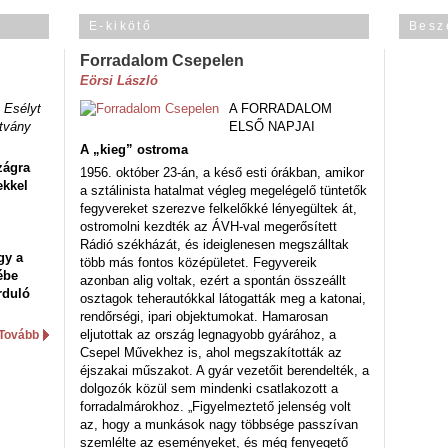
E-kikötő
Besz
Forradalom Csepelen
Eörsi László
 Esélyt
A FORRADALOM
tvány
ELSŐ NAPJAI
A „kieg” ostroma
zágra
1956. október 23-án, a késő esti órákban, amikor
ekkel
a sztálinista hatalmat végleg megelégelő tüntetők
fegyvereket szerezve felkelőkké lényegültek át,
ostromolni kezdték az ÁVH-val megerősített
Rádió székházát, és ideiglenesen megszálltak
gy a
több más fontos középületet. Fegyvereik
ébe
azonban alig voltak, ezért a spontán összeállt
rduló
osztagok teherautókkal látogatták meg a katonai,
rendőrségi, ipari objektumokat. Hamarosan
eljutottak az ország legnagyobb gyárához, a
Tovább
Csepel Művekhez is, ahol megszakították az
éjszakai műszakot. A gyár vezetőit berendelték, a
dolgozók közül sem mindenki csatlakozott a
forradalmárokhoz. „Figyelmeztető jelenség volt
az, hogy a munkások nagy többsége passzívan
szemlélte az eseményeket, és még fenyegető