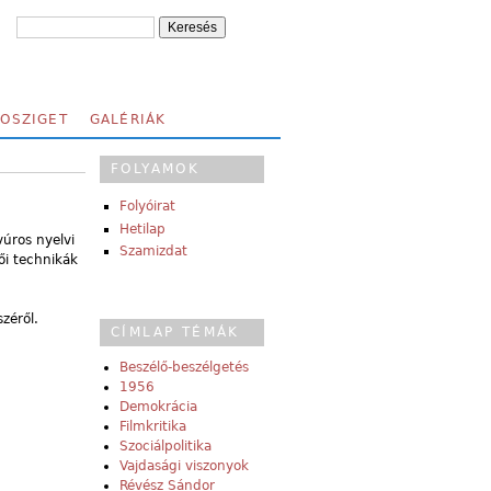
FOSZIGET
GALÉRIÁK
FOLYAMOK
Folyóirat
Hetilap
úros nyelvi
Szamizdat
ői technikák
zéről.
CÍMLAP TÉMÁK
Beszélő-beszélgetés
1956
Demokrácia
Filmkritika
Szociálpolitika
Vajdasági viszonyok
Révész Sándor