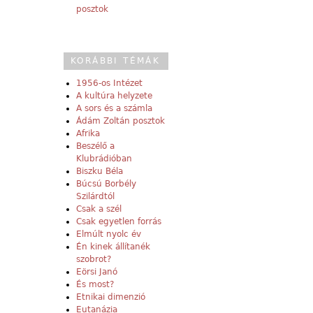
posztok
KORÁBBI TÉMÁK
1956-os Intézet
A kultúra helyzete
A sors és a számla
Ádám Zoltán posztok
Afrika
Beszélő a
Klubrádióban
Biszku Béla
Búcsú Borbély
Szilárdtól
Csak a szél
Csak egyetlen forrás
Elmúlt nyolc év
Én kinek állítanék
szobrot?
Eörsi Janó
És most?
Etnikai dimenzió
Eutanázia