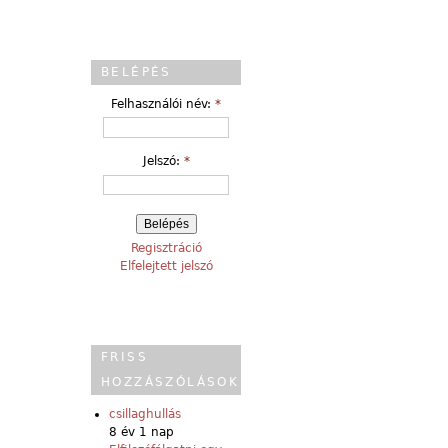
BELÉPÉS
Felhasználói név:
*
Jelszó:
*
Regisztráció
Elfelejtett jelszó
FRISS
HOZZÁSZÓLÁSOK
csillaghullás
8 év 1 nap