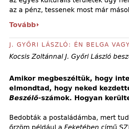
az egyes kulturális területek úgy ne
az a pénz, tessenek most már mások
Tovább
J. GYŐRI LÁSZLÓ: ÉN BELGA VAG
Kocsis Zoltánnal J. Győri László besz
Amikor megbeszéltük, hogy inte
elmondtad, hogy neked kezdettő
Beszélő
-számok. Hogyan került
Bedobták a postaládámba, mert tudt
őrzöm például a
Feketében
című SZE