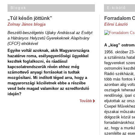
Blogok
E-kikötő
„Túl későn jöttünk”
Forradalom 
Zolnay János blogja
Eörsi László
Beszélő-beszélgetés Ujlaky Andrással az Esélyt
a Hátrányos Helyzetű Gyerekeknek Alapítvány
(CFCF) elnökével
A „kieg” ostrom
Egyike voltál azoknak, akik Magyarországra
1956. október 23-
hazatérve roma, esélyegyenlőségi ügyekkel
a sztálinista hat
kezdtek foglalkozni, és ráadásul
fegyvereket szere
kapcsolatrendszerük révén ehhez még
ostromolni kezdt
számottevő anyagi forrásokat is tudtak
Rádió székházát,
mozgósítani. Mi indított téged arra, hogy a
több más fontos 
magyarországi közéletnek ebbe a részébe
azonban alig volt
vesd bele magad valamikor az ezredforduló
osztagok teheraut
idején?
rendőrségi, ipar
eljutottak az ors
Tovább
Csepel Művekhez 
éjszakai műszakot
dolgozók közül s
forradalmárokhoz.
az, hogy a munk
szemlélte az es