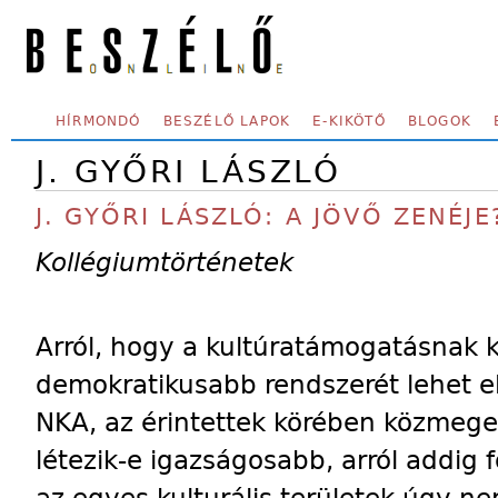
Skip to main content
SECONDARY MENU
HÍRMONDÓ
BESZÉLŐ LAPOK
E-KIKÖTŐ
BLOGOK
J. GYŐRI LÁSZLÓ
J. GYŐRI LÁSZLÓ: A JÖVŐ ZENÉJE
Kollégiumtörténetek
Arról, hogy a kultúratámogatásnak
demokratikusabb rendszerét lehet el
NKA, az érintettek körében közmege
létezik-e igazságosabb, arról addig