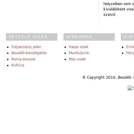
helyzetben sem s
kívülállóként vise
szerző.
BESZÉLŐ ÚJSÁG
HÍRMONDÓ
E-K
Folyamatos jelen
Hazai vizek
Eml
Beszélő-beszélgetés
Mozduljunk
Fény
Roma-dosszié
Más vizek
Kultúra
© Copyright 2016, Beszélő. 