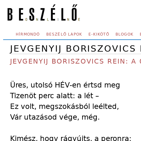
Skip to main content
SECONDARY MENU
HÍRMONDÓ
BESZÉLŐ LAPOK
E-KIKÖTŐ
BLOGOK
JEVGENYIJ BORISZOVICS 
JEVGENYIJ BORISZOVICS REIN: A 
Üres, utolsó HÉV-en értsd meg
Tizenöt perc alatt: a lét –
Ez volt, megszokásból leélted,
Vár utazásod vége, még.
Kimész, hogy rágyújts, a peronra;