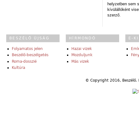
helyzetben sem s
kívülállóként vise
szerző.
BESZÉLŐ ÚJSÁG
HÍRMONDÓ
E-K
Folyamatos jelen
Hazai vizek
Eml
Beszélő-beszélgetés
Mozduljunk
Fény
Roma-dosszié
Más vizek
Kultúra
© Copyright 2016, Beszélő. 