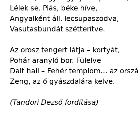
Lélek se. Piás, béke híve,
Angyalként áll, lecsupaszodva,
Vasutasbundát szétterítve.
Az orosz tengert látja – kortyát,
Pohár aranyló bor. Fülelve
Dalt hall – Fehér templom… az orsz
Zeng, az ő gyászdalára kelve.
(Tandori Dezső fordítása)