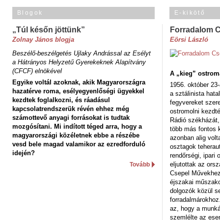
Blogok
E-kikötő
„Túl későn jöttünk”
Forradalom 
Zolnay János blogja
Eörsi László
Beszélő-beszélgetés Ujlaky Andrással az Esélyt
a Hátrányos Helyzetű Gyerekeknek Alapítvány
(CFCF) elnökével
A „kieg” ostrom
Egyike voltál azoknak, akik Magyarországra
1956. október 23-
hazatérve roma, esélyegyenlőségi ügyekkel
a sztálinista hat
kezdtek foglalkozni, és ráadásul
fegyvereket szere
kapcsolatrendszerük révén ehhez még
ostromolni kezdt
számottevő anyagi forrásokat is tudtak
Rádió székházát,
mozgósítani. Mi indított téged arra, hogy a
több más fontos 
magyarországi közéletnek ebbe a részébe
azonban alig volt
vesd bele magad valamikor az ezredforduló
osztagok teheraut
idején?
rendőrségi, ipar
eljutottak az ors
Tovább
Csepel Művekhez 
éjszakai műszakot
dolgozók közül s
forradalmárokhoz.
az, hogy a munk
szemlélte az es