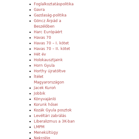
Foglalkoztatáspolitika
Gavra
Gazdaság-politika
Göncz Árpád a
Beszélőben
Harc Európáért
Havas 70
Havas 70 – I. kötet
Havas 70 – II. kötet
Hét év
Holokausztjaink
Horn Gyula
Horthy újratöltve
Ítélet
Magyarországon
Jacek Kuroń
Jobbik
Könyvajánló
Korunk hősei
Kozák Gyula posztok
Levéltári zabrálás
Liberalizmus a 3K-ban
LMPM
Menekültügy
Nekrológ