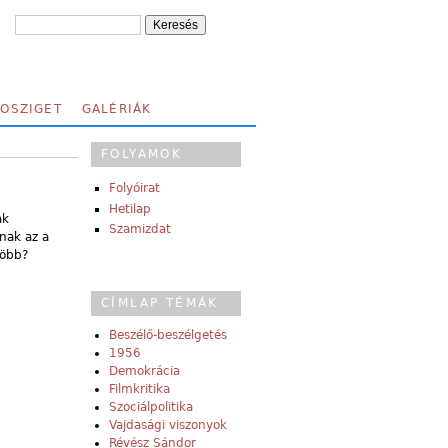
FOSZIGET
GALÉRIÁK
FOLYAMOK
Folyóirat
Hetilap
ak
Szamizdat
nak az a
több?
CÍMLAP TÉMÁK
Beszélő-beszélgetés
1956
Demokrácia
Filmkritika
Szociálpolitika
Vajdasági viszonyok
Révész Sándor