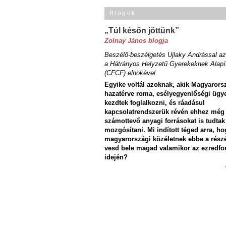
Blogok
„Túl későn jöttünk”
Zolnay János blogja
Beszélő-beszélgetés Ujlaky Andrással az
a Hátrányos Helyzetű Gyerekeknek Alapí
(CFCF) elnökével
Egyike voltál azoknak, akik Magyarors
hazatérve roma, esélyegyenlőségi ügy
kezdtek foglalkozni, és ráadásul
kapcsolatrendszerük révén ehhez még
számottevő anyagi forrásokat is tudtak
mozgósítani. Mi indított téged arra, ho
magyarországi közéletnek ebbe a rész
vesd bele magad valamikor az ezredfo
idején?