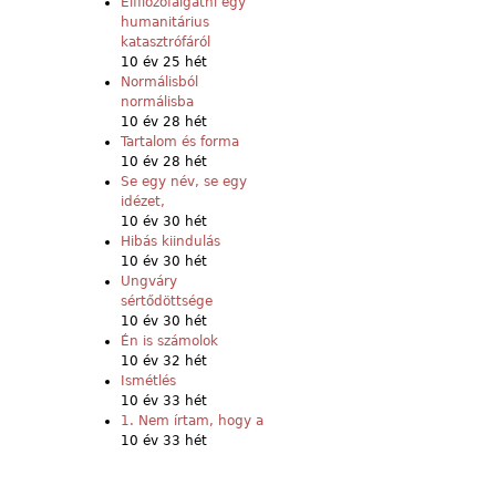
Elfilozófálgatni egy
humanitárius
katasztrófáról
10 év 25 hét
Normálisból
normálisba
10 év 28 hét
Tartalom és forma
10 év 28 hét
Se egy név, se egy
idézet,
10 év 30 hét
Hibás kiindulás
10 év 30 hét
Ungváry
sértődöttsége
10 év 30 hét
Én is számolok
10 év 32 hét
Ismétlés
10 év 33 hét
1. Nem írtam, hogy a
10 év 33 hét