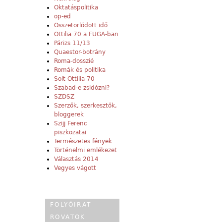
Oktatáspolitika
op-ed
Összetorlódott idő
Ottilia 70 a FUGA-ban
Párizs 11/13
Quaestor-botrány
Roma-dosszié
Romák és politika
Solt Ottilia 70
Szabad-e zsidózni?
SZDSZ
Szerzők, szerkesztők,
bloggerek
Szijj Ferenc
piszkozatai
Természetes fények
Történelmi emlékezet
Választás 2014
Vegyes vágott
FOLYÓIRAT
ROVATOK