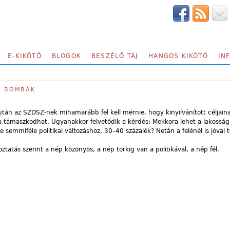
E-KIKÖTŐ
BLOGOK
BESZÉLŐ TÁJ
HANGOS KIKÖTŐ
IN
TT BOMBÁK
tán az SZDSZ-nek mihamarább fel kell mérnie, hogy kinyilvánított céljain
 támaszkodhat. Ugyanakkor felvetődik a kérdés: Mekkora lehet a lakosság
emmiféle politikai változáshoz. 30–40 százalék? Netán a felénél is jóval 
tatás szerint a nép közönyös, a nép torkig van a politikával, a nép fél.