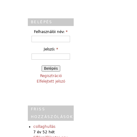
BELÉPÉS
Felhasználói név:
*
Jelszó:
*
Regisztráció
Elfelejtett jelszó
FRISS
HOZZÁSZÓLÁSOK
csillaghullás
7 év 52 hét