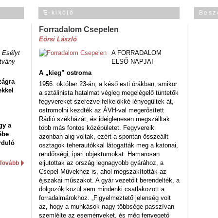
E-kikötő
Besz
Forradalom Csepelen
Eörsi László
 Esélyt
A FORRADALOM
tvány
ELSŐ NAPJAI
A „kieg” ostroma
zágra
1956. október 23-án, a késő esti órákban, amikor
ekkel
a sztálinista hatalmat végleg megelégelő tüntetők
fegyvereket szerezve felkelőkké lényegültek át,
ostromolni kezdték az ÁVH-val megerősített
Rádió székházát, és ideiglenesen megszálltak
gy a
több más fontos középületet. Fegyvereik
ébe
azonban alig voltak, ezért a spontán összeállt
rduló
osztagok teherautókkal látogatták meg a katonai,
rendőrségi, ipari objektumokat. Hamarosan
eljutottak az ország legnagyobb gyárához, a
Tovább
Csepel Művekhez is, ahol megszakították az
éjszakai műszakot. A gyár vezetőit berendelték, a
dolgozók közül sem mindenki csatlakozott a
forradalmárokhoz. „Figyelmeztető jelenség volt
az, hogy a munkások nagy többsége passzívan
szemlélte az eseményeket, és még fenyegető