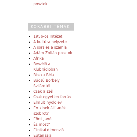
posztok
KORÁBBI TÉMÁK
1956-os Intézet
A kultúra helyzete
A sors és a számla
Ádám Zoltán posztok
Afrika
Beszélő a
Klubrádióban
Biszku Béla
Búcsú Borbély
Szilárdtól
Csak a szél
Csak egyetlen forrás
Elmúlt nyolc év
Én kinek állítanék
szobrot?
Eörsi Janó
És most?
Etnikai dimenzió
Eutanázia