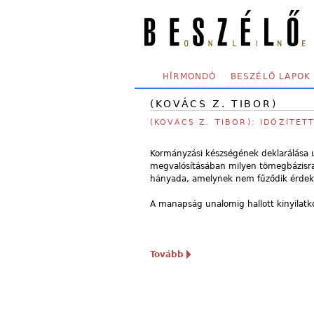
Skip to main content
SECONDARY MENU
HÍRMONDÓ
BESZÉLŐ LAPOK
(KOVÁCS Z. TIBOR)
(KOVÁCS Z. TIBOR): IDŐZÍTE
Kormányzási készségének deklarálása u
megvalósításában milyen tömegbázisra
hányada, amelynek nem fűződik érdeke s
A manapság unalomig hallott kinyilatkoz
Tovább