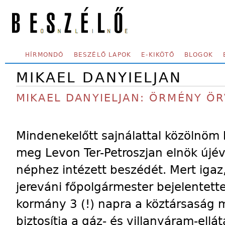
Skip to main content
SECONDARY MENU
HÍRMONDÓ
BESZÉLŐ LAPOK
E-KIKÖTŐ
BLOGOK
MIKAEL DANYIELJAN
MIKAEL DANYIELJAN: ÖRMÉNY Ö
Mindenekelőtt sajnálattal közölnöm
meg Levon Ter-Petroszjan elnök újév
néphez intézett beszédét. Mert igaz
jereváni főpolgármester bejelentett
kormány 3 (!) napra a köztársaság 
biztosítja a gáz- és villanyáram-ellát