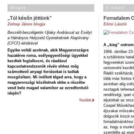
Blogok
E-kikötő
„Túl későn jöttünk”
Forradalom 
Zolnay János blogja
Eörsi László
Beszélő-beszélgetés Ujlaky Andrással az Esélyt
a Hátrányos Helyzetű Gyerekeknek Alapítvány
(CFCF) elnökével
A „kieg” ostrom
Egyike voltál azoknak, akik Magyarországra
1956. október 23-
hazatérve roma, esélyegyenlőségi ügyekkel
a sztálinista hat
kezdtek foglalkozni, és ráadásul
fegyvereket szere
kapcsolatrendszerük révén ehhez még
ostromolni kezdt
számottevő anyagi forrásokat is tudtak
Rádió székházát,
mozgósítani. Mi indított téged arra, hogy a
több más fontos 
magyarországi közéletnek ebbe a részébe
azonban alig volt
vesd bele magad valamikor az ezredforduló
osztagok teheraut
idején?
rendőrségi, ipar
eljutottak az ors
Tovább
Csepel Művekhez 
éjszakai műszakot
dolgozók közül s
forradalmárokhoz.
az, hogy a munk
szemlélte az es