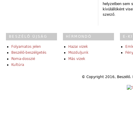
helyzetben sem s
kívülállóként vise
szerző.
BESZÉLŐ ÚJSÁG
HÍRMONDÓ
E-K
Folyamatos jelen
Hazai vizek
Eml
Beszélő-beszélgetés
Mozduljunk
Fény
Roma-dosszié
Más vizek
Kultúra
© Copyright 2016, Beszélő. 