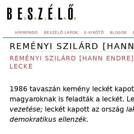
Skip to main content
SECONDARY MENU
HÍRMONDÓ
BESZÉLŐ LAPOK
E-KIKÖTŐ
BLOGOK
REMÉNYI SZILÁRD [HAN
REMÉNYI SZILÁRD [HANN ENDRE]
LECKE
1986 tavaszán kemény leckét kapott
magyaroknak is feladták a leckét. L
vezetése;
leckét kapott az ország
la
demokratikus ellenzék.