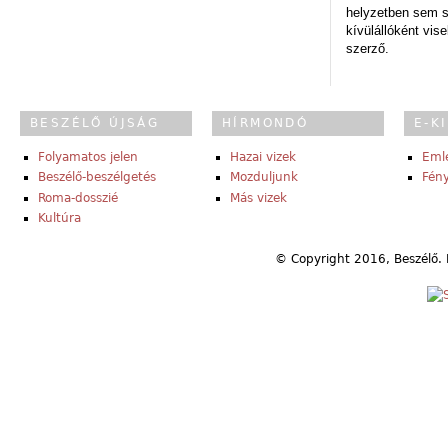
helyzetben sem s
kívülállóként vise
szerző.
BESZÉLŐ ÚJSÁG
HÍRMONDÓ
E-K
Folyamatos jelen
Hazai vizek
Eml
Beszélő-beszélgetés
Mozduljunk
Fény
Roma-dosszié
Más vizek
Kultúra
© Copyright 2016, Beszélő. 