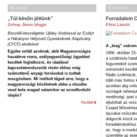
Blogok
E-kikötő
„Túl későn jöttünk”
Forradalom 
Zolnay János blogja
Eörsi László
Beszélő-beszélgetés Ujlaky Andrással az Esélyt
a Hátrányos Helyzetű Gyerekeknek Alapítvány
(CFCF) elnökével
A „kieg” ostrom
Egyike voltál azoknak, akik Magyarországra
1956. október 23-
hazatérve roma, esélyegyenlőségi ügyekkel
a sztálinista hat
kezdtek foglalkozni, és ráadásul
fegyvereket szere
kapcsolatrendszerük révén ehhez még
ostromolni kezdt
számottevő anyagi forrásokat is tudtak
Rádió székházát,
mozgósítani. Mi indított téged arra, hogy a
több más fontos 
magyarországi közéletnek ebbe a részébe
azonban alig volt
vesd bele magad valamikor az ezredforduló
osztagok teheraut
idején?
rendőrségi, ipar
eljutottak az ors
Tovább
Csepel Művekhez 
éjszakai műszakot
dolgozók közül s
forradalmárokhoz.
az, hogy a munk
szemlélte az es