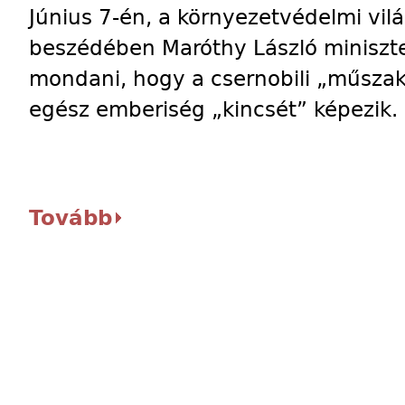
Június 7-én, a környezetvédelmi vil
beszédében Maróthy László miniszter
mondani, hogy a csernobili „műszaki
egész emberiség „kincsét” képezik.
Tovább