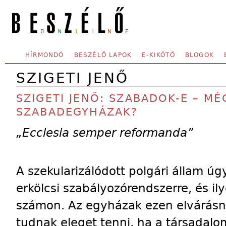
Skip to main content
SECONDARY MENU
HÍRMONDÓ
BESZÉLŐ LAPOK
E-KIKÖTŐ
BLOGOK
SZIGETI JENŐ
SZIGETI JENŐ: SZABADOK-E – MÉ
SZABADEGYHÁZAK?
„Ecclesia semper reformanda”
A szekularizálódott polgári állam úgy
erkölcsi szabályozórendszerre, és il
számon. Az egyházak ezen elvárásn
tudnak eleget tenni, ha a társadalo