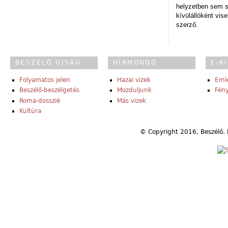
helyzetben sem s
kívülállóként vise
szerző.
BESZÉLŐ ÚJSÁG
HÍRMONDÓ
E-K
Folyamatos jelen
Hazai vizek
Eml
Beszélő-beszélgetés
Mozduljunk
Fény
Roma-dosszié
Más vizek
Kultúra
© Copyright 2016, Beszélő. 