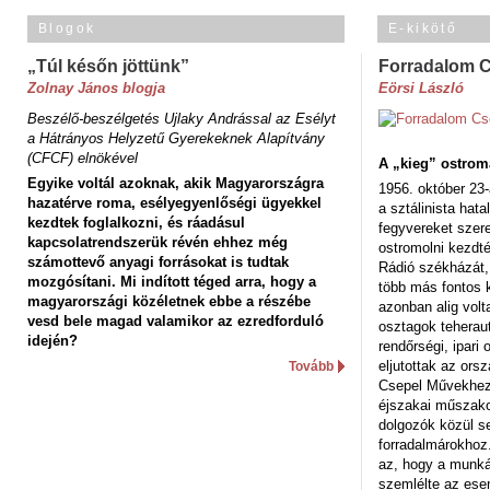
Blogok
E-kikötő
„Túl későn jöttünk”
Forradalom 
Zolnay János blogja
Eörsi László
Beszélő-beszélgetés Ujlaky Andrással az Esélyt
a Hátrányos Helyzetű Gyerekeknek Alapítvány
(CFCF) elnökével
A „kieg” ostrom
Egyike voltál azoknak, akik Magyarországra
1956. október 23-
hazatérve roma, esélyegyenlőségi ügyekkel
a sztálinista hat
kezdtek foglalkozni, és ráadásul
fegyvereket szere
kapcsolatrendszerük révén ehhez még
ostromolni kezdt
számottevő anyagi forrásokat is tudtak
Rádió székházát,
mozgósítani. Mi indított téged arra, hogy a
több más fontos 
magyarországi közéletnek ebbe a részébe
azonban alig volt
vesd bele magad valamikor az ezredforduló
osztagok teheraut
idején?
rendőrségi, ipar
eljutottak az ors
Tovább
Csepel Művekhez 
éjszakai műszakot
dolgozók közül s
forradalmárokhoz.
az, hogy a munk
szemlélte az es